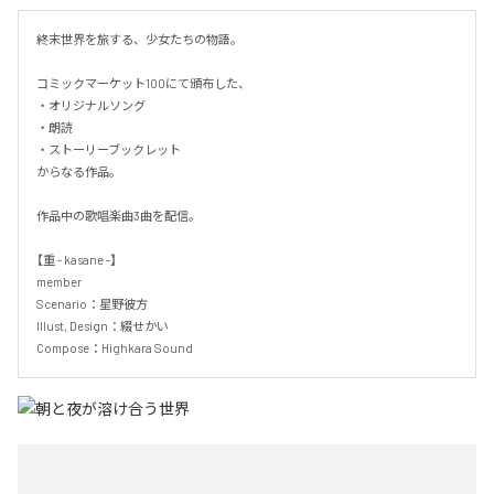
終末世界を旅する、少女たちの物語。

コミックマーケット100にて頒布した、

・オリジナルソング

・朗読

・ストーリーブックレット

からなる作品。

作品中の歌唱楽曲3曲を配信。

【重 - kasane -】

member

Scenario：星野彼方

Illust, Design：綴せかい

Compose：Highkara Sound