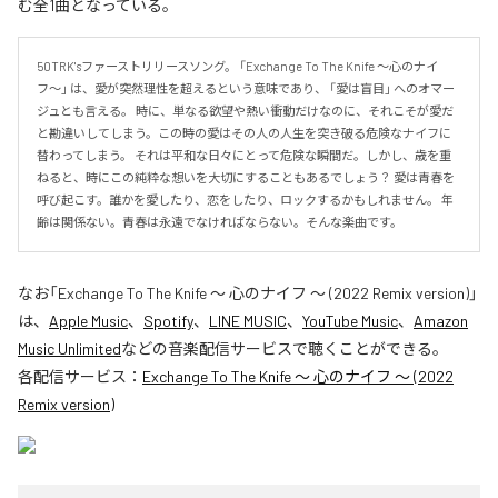
む全1曲となっている。
50TRK'sファーストリリースソング。 「Exchange To The Knife 〜心のナイ
フ〜」 は、愛が突然理性を超えるという意味であり、 「愛は盲目」 へのオマー
ジュとも言える。 時に、単なる欲望や熱い衝動だけなのに、それこそが愛だ
と勘違いしてしまう。この時の愛はその人の人生を突き破る危険なナイフに
替わってしまう。 それは平和な日々にとって危険な瞬間だ。しかし、歳を重
ねると、時にこの純粋な想いを大切にすることもあるでしょう？ 愛は青春を
呼び起こす。誰かを愛したり、恋をしたり、ロックするかもしれません。 年
齢は関係ない。青春は永遠でなければならない。そんな楽曲です。
なお「
Exchange To The Knife 〜 心のナイフ 〜 (2022 Remix version)
」
は、
Apple Music
、
Spotify
、
LINE MUSIC
、
YouTube Music
、
Amazon
Music Unlimited
などの音楽配信サービスで聴くことができる。
各配信サービス：
Exchange To The Knife 〜 心のナイフ 〜 (2022
Remix version)