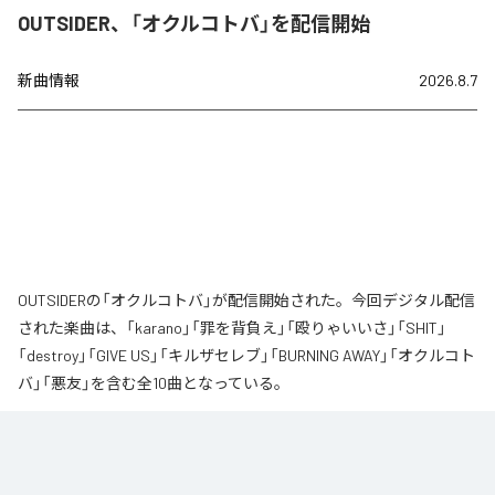
OUTSIDER、「オクルコトバ」を配信開始
新曲情報
2026.8.7
OUTSIDERの「オクルコトバ」が配信開始された。今回デジタル配信
された楽曲は、「karano」「罪を背負え」「殴りゃいいさ」「SHIT」
「destroy」「GIVE US」「キルザセレブ」「BURNING AWAY」「オクルコト
バ」「悪友」を含む全10曲となっている。
なお「
オクルコトバ
」は、
Apple Music
、
Spotify
、
LINE MUSIC
、
YouTube Music
、
Amazon Music Unlimited
などの音楽配信サービスで
聴くことができる。