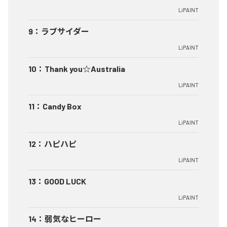
LiPAINT
9
：
ラブサイダー
LiPAINT
10
：
Thank you☆Australia
LiPAINT
11
：
Candy Box
LiPAINT
12
：
ハピハピ
LiPAINT
13
：
GOOD LUCK
LiPAINT
14
：
弱気なヒーロー