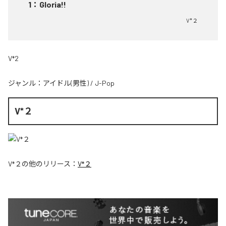
1
：
Gloria!!
V*２
V*2
ジャンル：
アイドル(男性)
/
J-Pop
V*２
V*２
の他のリリース：
V*２