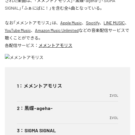
された楽曲は、「メメントアモリス」「黒蝶-ageha-」「SIGMA
SIGNAL」「ふぁにばに！」を含む全4曲となっている。
なお「
メメントアモリス
」は、
Apple Music
、
Spotify
、
LINE MUSIC
、
YouTube Music
、
Amazon Music Unlimited
などの音楽配信サービスで
聴くことができる。
各配信サービス：
メメントアモリス
1
：
メメントアモリス
ΣVOL
2
：
黒蝶-ageha-
ΣVOL
3
：
SIGMA SIGNAL