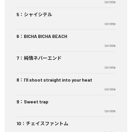
Un title
5
：
シャイシテル
Un title
6
：
BICHA BICHA BEACH
Un title
7
：
純情ネバーエンド
Un title
8
：
I’ll shoot straight into your heat
Un title
9
：
Sweet trap
Un title
10
：
チェイスファントム