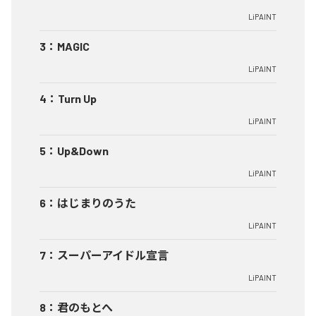
LiPAINT
3
：
MAGIC
LiPAINT
4
：
Turn Up
LiPAINT
5
：
Up&Down
LiPAINT
6
：
はじまりのうた
LiPAINT
7
：
スーパーアイドル宣言
LiPAINT
8
：
君のもとへ