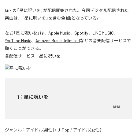
ki:kiの「星に呪いを」が配信開始された。今回デジタル配信された
楽曲は、「星に呪いを」を含む全1曲となっている。
なお「
星に呪いを
」は、
Apple Music
、
Spotify
、
LINE MUSIC
、
YouTube Music
、
Amazon Music Unlimited
などの音楽配信サービスで
聴くことができる。
各配信サービス：
星に呪いを
1
：
星に呪いを
ki:ki
ジャンル：
アイドル(男性)
/
J-Pop
/
アイドル(女性)