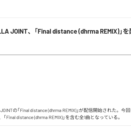
ILLA JOINT、「Final distance (dhrma REMI
LA JOINTの「Final distance (dhrma REMIX)」が配信開始され
inal distance (dhrma REMIX)」を含む全1曲となっている。