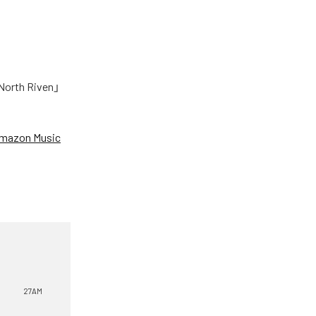
h Riven」
mazon Music
27AM