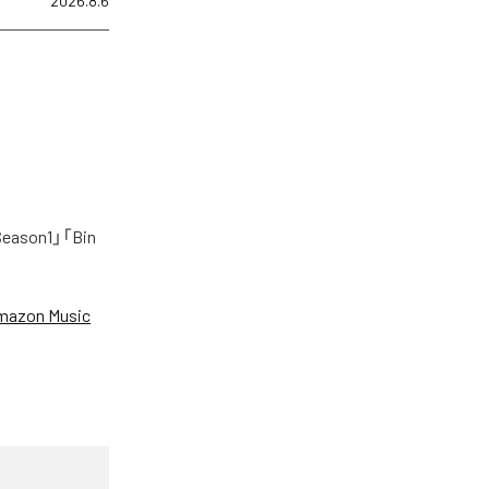
2026.8.6
on1」「Bin
mazon Music