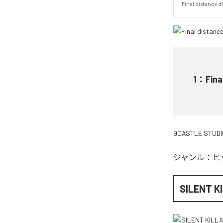
Final distance 
1
：
Fina
9CASTLE STUDI
ジャンル：
ヒ
SILENT K