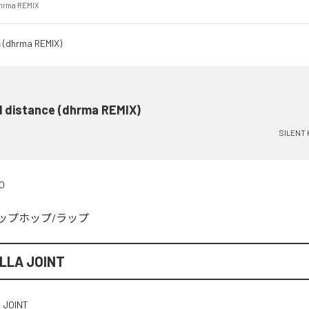
dhrma REMIX
l distance (dhrma REMIX)
SILENT 
O
ップホップ/ラップ
ILLA JOINT