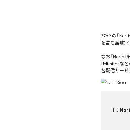
27AMの「No
を含む全1曲
なお「
North Ri
Unlimited
など
各配信サービ
1
：
Nort