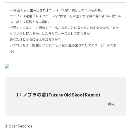
20年近く前に生み出され未だライブで歌い続けられている楽曲。

ライブでは定番ブレイクビーツを2枚使いした上で水を得た魚のように歌うあ
る一部では伝説となる楽曲。

今回シングルとして初めて世に出されることになったこの曲をただのコミッ
クソングと捉えるか、はたまたブルースとして捉えるか…

あなたはどちらに捉えるだろうか？

いずれにせよ一度聴くべき20年近く前に生み出されたマスターピースであ
る。
1
：
ノブヲの歌 (Future Old Skool Remix)
蔵人
B-Star Records