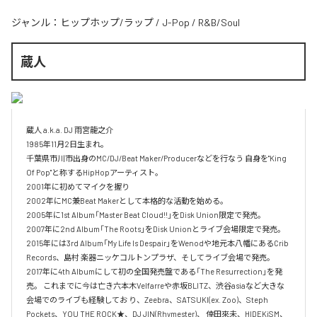
ジャンル：
ヒップホップ/ラップ
/
J-Pop
/
R&B/Soul
蔵人
蔵人 a.k.a. DJ 雨宮龍之介

1985年11月2日生まれ。

千葉県市川市出身のMC/DJ/Beat Maker/Producerなどを行なう 自身を"King 
Of Pop"と称するHipHopアーティスト。

2001年に初めてマイクを握り

2002年にMC兼Beat Makerとして本格的な活動を始める。

2005年に1st Album「Master Beat Cloud!!」をDisk Union限定で発売。

2007年に2nd Album「The Roots」をDisk Unionとライブ会場限定で発売。

2015年には3rd Album「My Life Is Despair」をWenodや地元本八幡にあるCrib 
Records、島村 楽器ニッケコルトンプラザ、そしてライブ会場で発売。

2017年に4th Albumにして初の全国発売盤である「The Resurrection」を発
売。 これまでに今は亡き六本木Velfarreや赤坂BLITZ、渋谷asiaなど大きな
会場でのライブも経験してお り、Zeebra、SATSUKI(ex. Zoo)、Steph 
Pockets、YOU THE ROCK★、DJ JIN(Rhymester)、 倖田來未、HIDEKiSM、