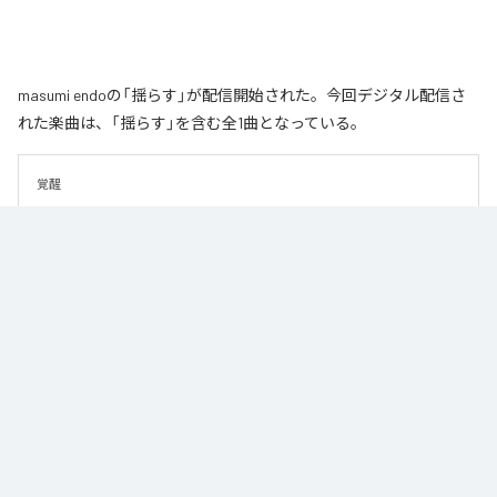
masumi endoの「揺らす」が配信開始された。今回デジタル配信さ
れた楽曲は、「揺らす」を含む全1曲となっている。
覚醒
なお「
揺らす
」は、
Apple Music
、
Spotify
、
LINE MUSIC
、
YouTube
Music
、
Amazon Music Unlimited
などの音楽配信サービスで聴くこと
ができる。
各配信サービス：
揺らす
1
：
揺らす