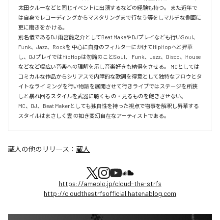
太田クルーなどと同じイベントに出演するなどの経験も持つ。 また近年で
は自身でレコーディングからマスタリングまで行なう等をしマルチな側面に
更に磨きをか ける。

別名儀であるDJ 雨宮龍之介としてBeat MakeやDJプレイなども行いSoul、
Funk、Jazz、Rockを 中心に自身のフィルターにかけてHipHopへと昇華
し、DJプレイではHipHopは勿論のことSoul、 Funk、Jazz、Disco、House
などなど幅広い音楽への理解を示し音楽好きも納得をさせる。 MCとしては
コミカルな作品からシリアスで内障的な歌詞を得意として独特なフロウとタ
イトなライ ミングを行い物語を展開させて行きライブではステージを所狭
しと暴れ回るスタイルを武器に聴くも の・見るものを飽きさせない。

MC、DJ、Beat Makerとしても独自性を持った視点で物事を解釈し昇華する
スタイルはまさしく雲 の如き変幻自在なアーティストである。
蔵人
の他のリリース：
蔵人
https://ameblo.jp/cloud-the-strfs
http://cloudthestrfsofficial.hatenablog.com