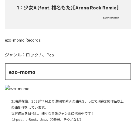
1
：
少女A (feat. 椎名もた) [Arena Rock Remix]
ezo-momo
ezo-momo Records
ジャンル：
ロック
/
J-Pop
ezo-momo
北海道在住。2026年4月より"遊園地系"AI楽曲をSunoにて現在230作品以上
楽曲制作をしています。

世界進出を目指し、様々な音楽ジャンルに挑戦中です！

（J-pop、J-Rock、Jazz、和楽器、テクノなど）