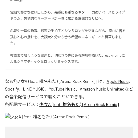
繊細で静かな歌い出しから、幾重にも重なるギター、力強いベースとライブ
ドラム、感情的なキーボードが一気に広がる爆発的なサビへ。

心音や一瞬の静寂、観客の手拍子とシンガロングを交えながら、原曲に宿る
孤独と心の揺れを、大観衆と分かち合う希望のエネルギーへと昇華しまし
た。

夜空まで届くような歌声と、切なさの先にある解放を描いた、ezo-momoに
よるシネマティックなロックリミックスです。
なお「
少女A (feat. 椎名もた) [Arena Rock Remix]
」は、
Apple Music
、
Spotify
、
LINE MUSIC
、
YouTube Music
、
Amazon Music Unlimited
など
の音楽配信サービスで聴くことができる。
各配信サービス：
少女A (feat. 椎名もた) [Arena Rock Remix]