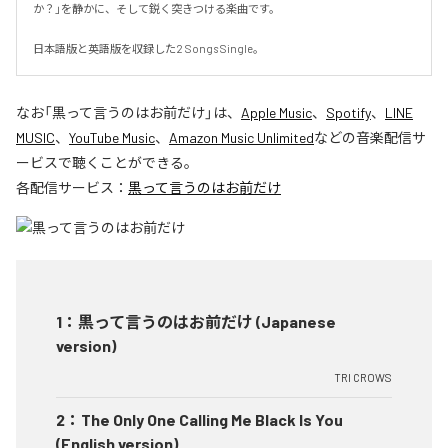
か？」を静かに、そして鋭く突きつける楽曲です。

日本語版と英語版を収録した2 Songs Single。
なお「
黒って言うのはお前だけ
」は、
Apple Music
、
Spotify
、
LINE
MUSIC
、
YouTube Music
、
Amazon Music Unlimited
などの音楽配信サ
ービスで聴くことができる。
各配信サービス：
黒って言うのはお前だけ
1
：
黒って言うのはお前だけ (Japanese
version)
TRI CROWS
2
：
The Only One Calling Me Black Is You
(English version)