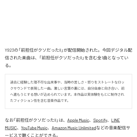
Y923の「前担任がクソだったII」が配信開始された。今回デジタル配
信された楽曲は、「前担任がクソだったII」を含む全1曲となってい
る。
過去に経験した理不尽な出来事や、当時の苦しさ・怒りをストレートなロッ
クサウンドで表現した一曲。激しい言葉の裏には、自分自身と向き合い、前
へ進もうとする想いが込められています。本作品は実体験をもとに制作され
たフィクション性を含む音楽作品です。
なお「
前担任がクソだったII
」は、
Apple Music
、
Spotify
、
LINE
MUSIC
、
YouTube Music
、
Amazon Music Unlimited
などの音楽配信サ
ービスで聴くことができる。