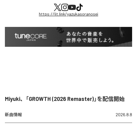
https://lit.link/yazukasoranosei
Miyuki、「GROWTH (2026 Remaster)」を配信開始
新曲情報
2026.8.8