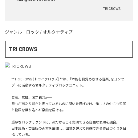
TRI CROWS
ジャンル：
ロック
/
オルタナティブ
TRI CROWS
**TRI CROWS（トライクロウズ）**は、「本能を目覚めさせる音楽」をコンセ
プトに活動するオルタナティブロックユニット。

善悪、常識、固定観念――。

誰もが当たり前だと思っているものに問いを投げかけ、激しさの中にも哲学
と物語を織り込んだ楽曲を届ける。

重厚なロックサウンドに、AIだからこそ実現できる自由な表現を融合。

日本語版・英語版の両方を展開し、国境を越えて共感できる作品づくりを目
指している。
