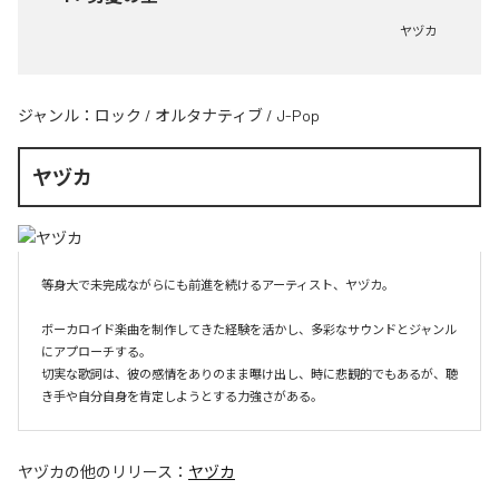
ヤヅカ
ジャンル：
ロック
/
オルタナティブ
/
J-Pop
ヤヅカ
等身大で未完成ながらにも前進を続けるアーティスト、ヤヅカ。

ボーカロイド楽曲を制作してきた経験を活かし、多彩なサウンドとジャンル
にアプローチする。

切実な歌詞は、彼の感情をありのまま曝け出し、時に悲観的でもあるが、聴
き手や自分自身を肯定しようとする力強さがある。
ヤヅカ
の他のリリース：
ヤヅカ