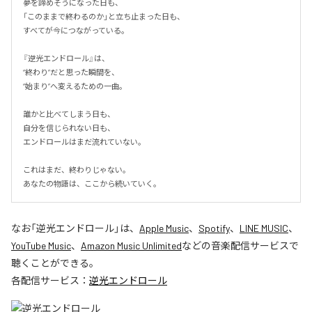
夢を諦めそうになった日も、

「このままで終わるのか」と立ち止まった日も、

すべてが今につながっている。

『逆光エンドロール』は、

“終わり”だと思った瞬間を、

“始まり”へ変えるための一曲。

誰かと比べてしまう日も、

自分を信じられない日も、

エンドロールはまだ流れていない。

これはまだ、終わりじゃない。

あなたの物語は、ここから続いていく。
なお「
逆光エンドロール
」は、
Apple Music
、
Spotify
、
LINE MUSIC
、
YouTube Music
、
Amazon Music Unlimited
などの音楽配信サービスで
聴くことができる。
各配信サービス：
逆光エンドロール