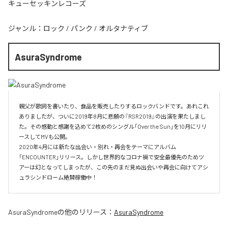
キューセッキンレコーズ
ジャンル：
ロック
/
パンク
/
オルタナティブ
AsuraSyndrome
親父が歌詞を書いたり、食品を販売したりするロックバンドです。あれこれ
ありましたが、ついに2019年8月に悲願の『RSR2019』の出演を果たしまし
た。その感動と感謝を込めて2枚めのシングル「Over the Sun」を10月にリリ
ースしてMVも公開。

2020年4月には新たな出会い・別れ・再会をテーマにアルバム
「ENCOUNTER」リリース。しかし世界的なコロナ禍で安全最優先のためツ
アーは幻となってしまったが、この先のまだ見ぬ出会いや再会に向けてアシ
ュラシンドローム絶賛稼働中！
AsuraSyndrome
の他のリリース：
AsuraSyndrome