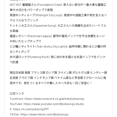
HOT HOT 基礎屋さん (Foundation Crew): 見えない部分が一番大事な基礎工
事の大切さをパワーポップで表現  

真夜中シティループ (Midnight City Loop): 真夜中の道路工事が街を支えるソ
ウルフルなラブソング  

トントン大工さん (Carpenter Song): 大工さんへの感謝を込めたハートフル
な楽曲  

電設レガシー (Electrical Legacy): 都市の電気インフラを守る気概をエッジ
の利いたヒップホップで  

とび職シティライト (Tobi-shoku City Lights): 高所作業に携わるとび職の粋
なシティポップ  

水の道ロック (Plumbing Rock): 街に命の水を届ける水道インフラをパンク
で応援

現在日本語 英語 フランス語 ロシア語 スペイン語 ポルトガル語 ヒンディー語 
北京語 アラビア語 インドネシア語 ベトナム語など多言語でグローバルに発
信中です。街をつくるすべての働く人々へ今日も一日ご安全に！

公式リンク

TuneCore: https://www.tunecore.co.jp/artists/jobsongs

YouTube: https://www.youtube.com/@jobsongs.studio

X: https://x.com/jobsongs777

TikTok: https://www.tiktok.com/@jobsongs