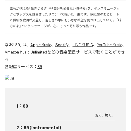
誰もが抱える「生きづらさ」や「自分を愛せない気持ち」を、ダンスミュージッ
クとポップスを融合させたサウンドで描いた一曲です。 疾走感のあるビート
と繊細な歌詞が交差し、苦しさの中にも小さな希望を見つけ出していく。 「味
方だよ」というメッセージが、心にそっと寄り添う作品です。
なお「
89
」は、
Apple Music
、
Spotify
、
LINE MUSIC
、
YouTube Music
、
Amazon Music Unlimited
などの音楽配信サービスで聴くことができ
る。
各配信サービス：
89
1
：
89
泡く、脆く。
2
：
89 (Instrumental)