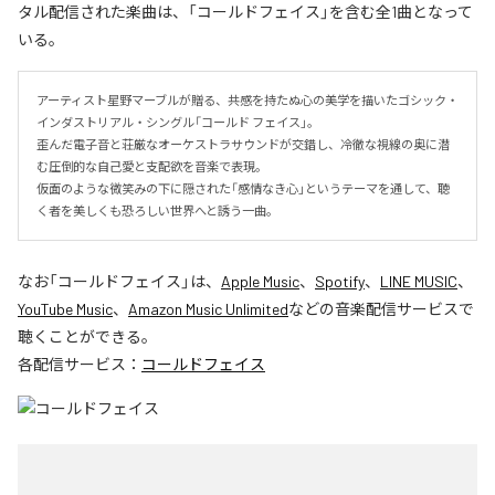
タル配信された楽曲は、「コールドフェイス」を含む全1曲となって
いる。
アーティスト星野マーブルが贈る、共感を持たぬ心の美学を描いたゴシック・
インダストリアル・シングル「コールド フェイス」。

歪んだ電子音と荘厳なオーケストラサウンドが交錯し、冷徹な視線の奥に潜
む圧倒的な自己愛と支配欲を音楽で表現。

仮面のような微笑みの下に隠された「感情なき心」というテーマを通して、聴
く者を美しくも恐ろしい世界へと誘う一曲。
なお「
コールドフェイス
」は、
Apple Music
、
Spotify
、
LINE MUSIC
、
YouTube Music
、
Amazon Music Unlimited
などの音楽配信サービスで
聴くことができる。
各配信サービス：
コールドフェイス