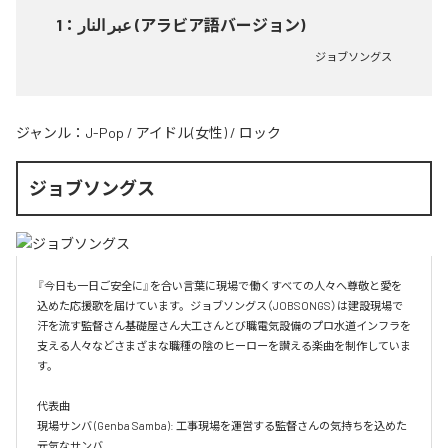
1
：
عبر النار (アラビア語バージョン)
ジョブソングス
ジャンル：
J-Pop
/
アイドル(女性)
/
ロック
ジョブソングス
『今日も一日ご安全に』を合い言葉に現場で働くすべての人々へ尊敬と愛を
込めた応援歌を届けています。ジョブソングス（JOBSONGS）は建設現場で
汗を流す監督さん基礎屋さん大工さんとび職電気設備のプロ水道インフラを
支える人々などさまざまな職種の陰のヒーローを讃える楽曲を制作していま
す。

代表曲  

現場サンバ (Genba Samba): 工事現場を運営する監督さんの気持ちを込めた
元気なサンバ  
