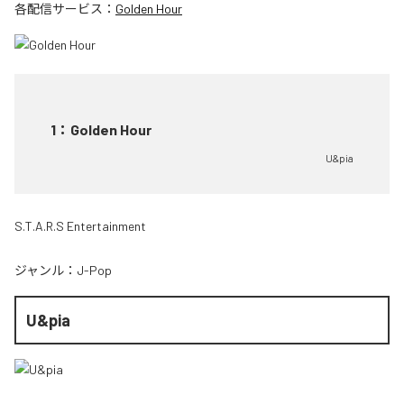
各配信サービス：
Golden Hour
1
：
Golden Hour
U&pia
S.T.A.R.S Entertainment
ジャンル：
J-Pop
U&pia