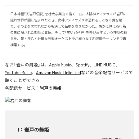
日本神話「天岩戸伝説」を壮大な楽曲で描く一曲。太陽神アマテラスが岩戸に
隠れ世界が闇に包まれたとき、女神アメノウズメは恐れることなく舞を踊
り、その姿を笑われながらも決して品格を崩さなかった。愚かに見える行為
の裏に隠された知性と覚悟、そして「笑い」が「光」を呼び戻すという神話の教
えを、琴・尺八と壮麗な弦楽オーケストラが織りなす和洋融合サウンドで再
構築する。
なお「
岩戸の舞姫
」は、
Apple Music
、
Spotify
、
LINE MUSIC
、
YouTube Music
、
Amazon Music Unlimited
などの音楽配信サービスで
聴くことができる。
各配信サービス：
岩戸の舞姫
1
：
岩戸の舞姫