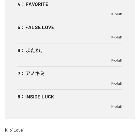
4
：
FAVORITE
K-bluff
5
：
FALSE LOVE
K-bluff
6
：
またね。
K-bluff
7
：
アノキミ
K-bluff
8
：
INSIDE LUCK
K-bluff
K-b"Love"