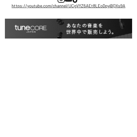
https://youtube.com/channel/UCgVYZ6AEt8LEoDpyiBQXs9A