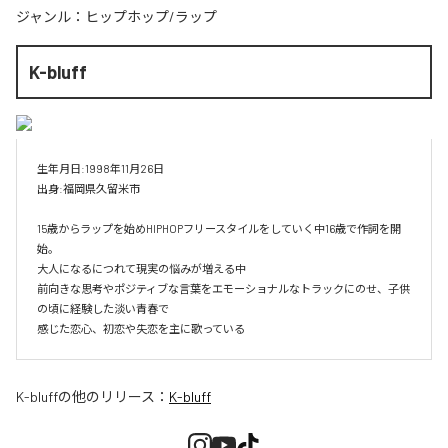
ジャンル：
ヒップホップ/ラップ
K-bluff
生年月日:1998年11月26日

出身:福岡県久留米市

15歳からラップを始めHIPHOPフリースタイルをしていく中16歳で作詞を開
始。

大人になるにつれて現実の悩みが増える中

前向きな思考やポジティブな言葉をエモーショナルなトラックにのせ、子供
の頃に経験した淡い青春で

感じた恋心、初恋や失恋を主に歌っている
K-bluff
の他のリリース：
K-bluff