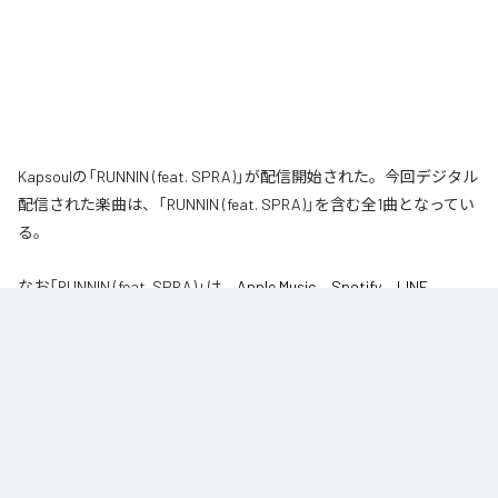
Kapsoulの「RUNNIN (feat. SPRA)」が配信開始された。今回デジタル
配信された楽曲は、「RUNNIN (feat. SPRA)」を含む全1曲となってい
る。
なお「
RUNNIN (feat. SPRA)
」は、
Apple Music
、
Spotify
、
LINE
MUSIC
、
YouTube Music
、
Amazon Music Unlimited
などの音楽配信サ
ービスで聴くことができる。
各配信サービス：
RUNNIN (feat. SPRA)