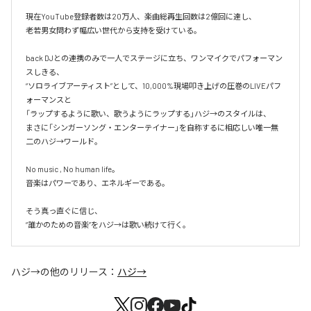
現在YouTube登録者数は20万人、楽曲総再生回数は2億回に達し、

老若男女問わず幅広い世代から支持を受けている。 

back DJとの連携のみで一人でステージに立ち、ワンマイクでパフォーマン
スしきる、

“ソロライブアーティスト”として、10,000%現場叩き上げの圧巻のLIVEパフ
ォーマンスと

「ラップするように歌い、歌うようにラップする」ハジ→のスタイルは、

まさに「シンガーソング・エンターテイナー」を自称するに相応しい唯一無
二のハジ→ワールド。

No music , No human life。

音楽はパワーであり、エネルギーである。

そう真っ直ぐに信じ、

ハジ→
の他のリリース：
ハジ→