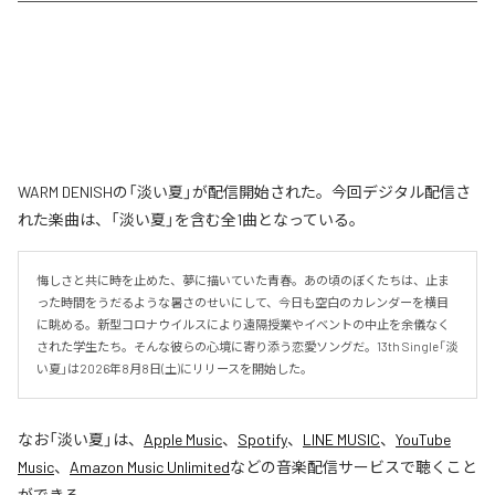
WARM DENISHの「淡い夏」が配信開始された。今回デジタル配信さ
れた楽曲は、「淡い夏」を含む全1曲となっている。
悔しさと共に時を止めた、夢に描いていた青春。あの頃のぼくたちは、止ま
った時間をうだるような暑さのせいにして、今日も空白のカレンダーを横目
に眺める。新型コロナウイルスにより遠隔授業やイベントの中止を余儀なく
された学生たち。そんな彼らの心境に寄り添う恋愛ソングだ。13th Single「淡
い夏」は2026年8月8日(土)にリリースを開始した。
なお「
淡い夏
」は、
Apple Music
、
Spotify
、
LINE MUSIC
、
YouTube
Music
、
Amazon Music Unlimited
などの音楽配信サービスで聴くこと
ができる。