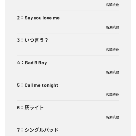
高瀬統也
2
：
Say you love me
高瀬統也
3
：
いつ言う？
高瀬統也
4
：
Bad B Boy
高瀬統也
5
：
Call me tonight
高瀬統也
6
：
灰ライト
高瀬統也
7
：
シングルバッド