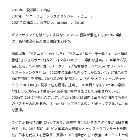
2012年、愛知県にて結成。

2017年、ソニーミュージックよりメジャーデビュー。

2021年に独立し、現在はcon anima Inc.に所属。

ピアノサウンドを軸として多様なジャンルの音楽が混在するQaijffの楽曲
は、高い強度の音楽性と独自性を持つ。

結成以来、TVアニメ「いぬやしき」、TVアニメ「真・中華一番！」、NHK情報
番組「さらさらサラダ」など、様々なTVのテーマ楽曲を担当。2016年から現
在に至るまでの10年間、Jリーグチーム「名古屋グランパス」のオフィシャル
サポートソングを担当。2023年の楽曲「たぎってしかたないわ」はTikTokで
100万回再生を突破。2024年の楽曲「誇れ」は、ZIP-FMオフィシャルチャー
ト「ZIP-HOT100」で見事１位を獲得。担当して10年目となる2025年の楽曲
「掴まえろ頂点を」は試合前の選手紹介時の音楽として使用されている。

2024年12月に発売したフルアルバム[YOKU]は国内に留まらず海外でも多く
のリスナーの心を掴み、iTunes Store ブラジルの”J-POPトップアルバム” 1位
を獲得。

ライブ活動も精力的に行っており、編成を問わないそのスタイルが注目を集
めている。2021年には約50人編成の大規模なオーケストラコンサートを開
催。日本を代表する音楽家、斎藤ネコが指揮者として参加、オーケストラ編