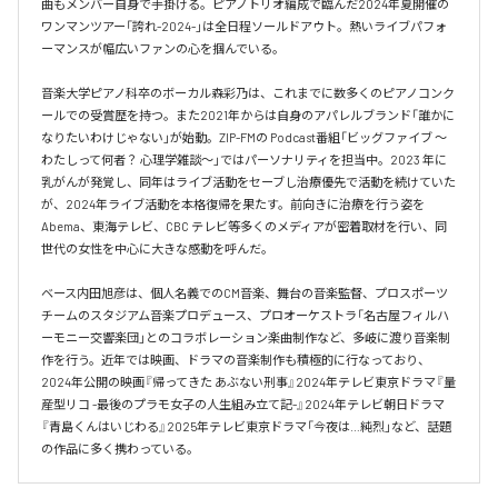
曲もメンバー自身で手掛ける。ピアノトリオ編成で臨んだ2024年夏開催の
ワンマンツアー「誇れ-2024-」は全日程ソールドアウト。熱いライブパフォ
ーマンスが幅広いファンの心を掴んでいる。

音楽大学ピアノ科卒のボーカル森彩乃は、これまでに数多くのピアノコンク
ールでの受賞歴を持つ。また2021年からは自身のアパレルブランド「誰かに
なりたいわけじゃない」が始動。ZIP-FMの Podcast番組「ビッグファイブ 〜
わたしって何者？ 心理学雑談〜」ではパーソナリティを担当中。2023 年に
乳がんが発覚し、同年はライブ活動をセーブし治療優先で活動を続けていた
が、2024年ライブ活動を本格復帰を果たす。前向きに治療を行う姿を
Abema、東海テレビ、CBC テレビ等多くのメディアが密着取材を行い、同
世代の女性を中心に大きな感動を呼んだ。

ベース内田旭彦は、個人名義でのCM音楽、舞台の音楽監督、プロスポーツ
チームのスタジアム音楽プロデュース、プロオーケストラ「名古屋フィルハ
ーモニー交響楽団」とのコラボレーション楽曲制作など、多岐に渡り音楽制
作を行う。近年では映画、ドラマの音楽制作も積極的に行なっており、
2024年公開の映画『帰ってきた あぶない刑事』2024年テレビ東京ドラマ『量
産型リコ -最後のプラモ女子の人生組み立て記-』2024年テレビ朝日ドラマ
『青島くんはいじわる』2025年テレビ東京ドラマ「今夜は…純烈」など、話題
の作品に多く携わっている。