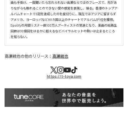
曲も手掛け、一度聞いたら忘れられない高瀬ならではのフレーズで、形があ
りながらも触れることのできない愛の感覚を表現し、操る。香港のトップア
ルバムチャートで3冠を達成したのを皮切りに、現在ではアジアに留まらず
アメリカ、ヨーロッパなど80カ国以上のチャートでアルバムが1位を獲得。
Spotifyの月間リスナー数100万人アーティストの常連となり、楽曲の総再生
回数は30億回をはるかに超えるなどバイラルヒットの勢いは止まるところ
を知らない。
高瀬統也
の他のリリース：
高瀬統也
https://t-toya.com