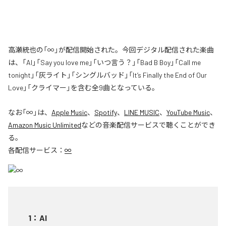
高瀬統也の「∞」が配信開始された。今回デジタル配信された楽曲
は、「AI」「Say you love me」「いつ言う？」「Bad B Boy」「Call me
tonight」「灰ライト」「シングルバッド」「It’s Finally the End of Our
Love」「クライマー」を含む全9曲となっている。
なお「
∞
」は、
Apple Music
、
Spotify
、
LINE MUSIC
、
YouTube Music
、
Amazon Music Unlimited
などの音楽配信サービスで聴くことができ
る。
各配信サービス：
∞
1
：
AI