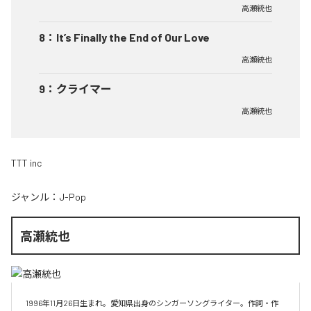
高瀬統也
8
：
It’s Finally the End of Our Love
高瀬統也
9
：
クライマー
高瀬統也
TTT inc
ジャンル：
J-Pop
高瀬統也
1996年11月26日生まれ。愛知県出身のシンガーソングライター。作詞・作