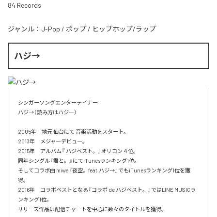
84 Records
ジャンル：
J-Pop
/
ポップ
/
ヒップホップ/ラップ
ハジ→
シンガーソングエンターテイナー

ハジ→（読み方はハジー）

2005年　地元 仙台にて 音楽活動をスタート。

2013年　メジャーデビュー。

2015年　アルバム『 ハジベスト。』オリコン４位。

同年シングル『君と。』にてiTunesランキング1位。

そしてコラボ曲 miwa『夜空。feat.ハジ→』でもiTunesランキング1位を獲
得。

2016年　コラボベストとなる『コラボ de ハジベスト。』ではLINE MUSICラ
ンキング1位。

リリース作品は配信チャートを中心に数々のタイトルを獲得。
