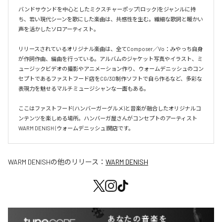
バンドサウンドを中心としたミクスチャーポップ(ロック)をジャンルに持
ち、若い現代シーンを歌にした楽曲は、共感性を生む。繊細な歌詞と暖かい
声を活かしたソロアーティスト。

リリースされているオリジナル楽曲は、全てComposer／Vo：みやっち自身
が作詞作曲、編曲を行っている。アルバムのジャケット写真やイラスト、ミ
ュージックビデオの撮影やアニメーション作り、ウォームデニッシュのコン
セプトであるファストフード店をCG/3D制作ソフトで自ら作るなど、多彩な
表現力を魅せるマルチミュージシャンな一面もある。

ここはファストフード(ハンバーガーグルメ)と音楽が融合したオリジナルコ
ンテンツを楽しめる場所。ハンバーガ屋さんがコンセプトのアーティスト
WARM DENISH (ウォームデニッシュ)開店です。
WARM DENISH
の他のリリース：
WARM DENISH