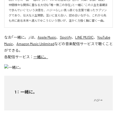
仲間――様々な関係に重なる大切な「唯一無二の存在」と一緒に “この人生を最期ま
で歩んでいく”という決意を、ハジ→らしい真っ直ぐな言葉で綴ったラブソン
グであり、壮大な人生賛歌。互いに支え合い、認め合いながら、これから先
も共に創る未来へ進んでゆこうという想いが、温かく力強く胸に響く一曲。
なお「
一緒に。
」は、
Apple Music
、
Spotify
、
LINE MUSIC
、
YouTube
Music
、
Amazon Music Unlimited
などの音楽配信サービスで聴くこと
ができる。
各配信サービス：
一緒に。
1
：
一緒に。
ハジ→