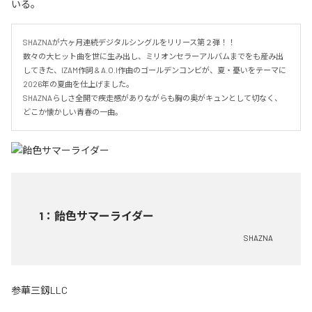
いる。
SHAZNAが六ヶ月連続デジタルシングルをリリース第２弾！！

数々の大ヒット曲を世に生み出し、ミリオンセラーアルバムまでをも産み出
してきた、IZAM作詞 & A.O.I作曲のゴールデンコンビが、夏・憂いをテーマに
2026年の夏曲を仕上げました。

SHAZNAらしさ全開で疾走感がありながらも胸の奥がキュンとして切なく、
どこか懐かしい青春の一曲。
1
：
飴色サマーライダー
SHAZNA
参華三釼LLC