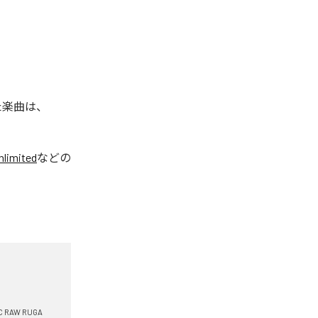
れた楽曲は、
limited
などの
C RAW RUGA