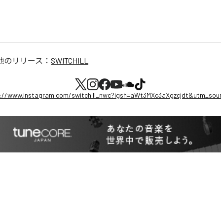
他のリリース：
SWITCHILL
://www.instagram.com/switchill_nwc?igsh=aWt3MXc3aXgzcjdt&utm_sou