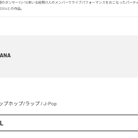
Lと福岡のダンサーYU-TA率いる総勢13人のメンバーでライブパフォーマンスをおこなったパー
AD514との作品。
ANA
ップホップ/ラップ
/
J-Pop
LL