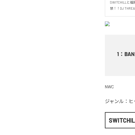
SWITCHIL
禁！！DJ THRE
1
：
BAN
NWC
ジャンル：
ヒ
SWITCHI