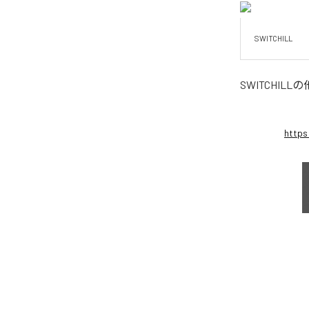
SWITCHILL
SWITCHILL
の
https