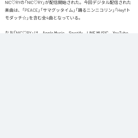
NIC♡RYの「NIC♡RY」が配信開始された。今回デジタル配信された
楽曲は、「PEACE」「サマグッタイム」「踊るニンニコリン」「Hey!!ト
モダッチ☆」を含む全4曲となっている。
なお「
NIC♡RY
」は、
Apple Music
、
Spotify
、
LINE MUSIC
、
YouTube
Music
、
Amazon Music Unlimited
などの音楽配信サービスで聴くこと
ができる。
各配信サービス：
NIC♡RY
1
：
PEACE
NIC♡RY
2
：
サマグッタイム
NIC♡RY