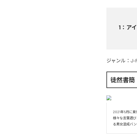
1
：
アイ
ジャンル：
J-
徒然書簡
2021年5月に
様々な言葉遊び
る男女混成バン