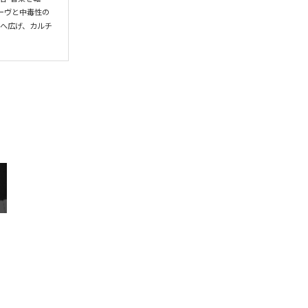
ーヴと中毒性の
界へ広げ、カルチ