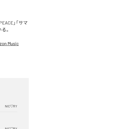
EACE」「サマ
いる。
on Music
NIC♡RY
NIC♡RY