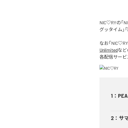
NIC♡RYの
グッタイム」「
なお「
NIC♡RY
Unlimited
など
各配信サービ
1
：
PEA
2
：
サ