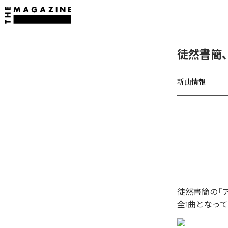
徒然書簡
新曲情報
徒然書簡の「
全1曲となっ