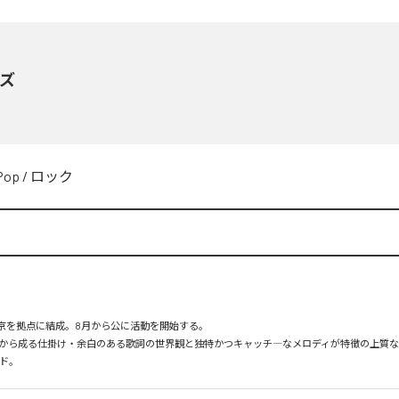
ズ
Pop
/
ロック
東京を拠点に結成。8月から公に活動を開始する。

から成る仕掛け・余白のある歌詞の世界観と独特かつキャッチ―なメロディが特徴の上質
ド。