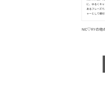
に、ゆるくキャ
あるフレーズで
ャーとして根付
NIC♡RY
の他