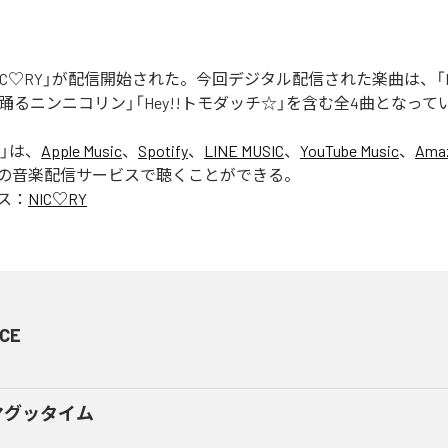
「NIC♡RY」が配信開始された。今回デジタル配信された楽曲は、「P
踊るニンニコリン」「Hey!!トモダッチ☆」を含む全4曲となって
」は、
Apple Music
、
Spotify
、
LINE MUSIC
、
YouTube Music
、
Amaz
の音楽配信サービスで聴くことができる。
ス：
NIC♡RY
CE
マグッタイム