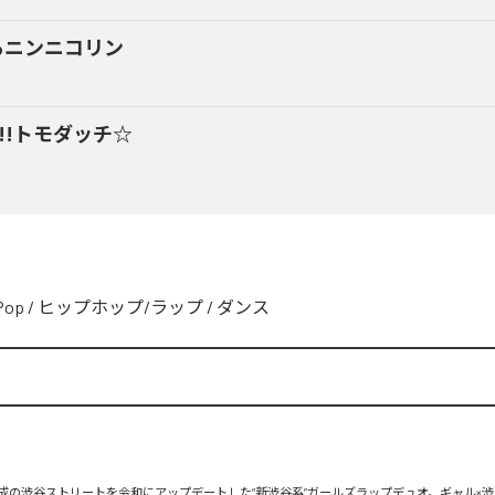
るニンニコリン
y!!トモダッチ☆
Pop
/
ヒップホップ/ラップ
/
ダンス
、平成の渋谷ストリートを令和にアップデートした“新渋谷系”ガールズラップデュオ。ギャル×渋