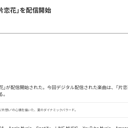
、「片恋花」を配信開始
「片恋花」が配信開始された。今回デジタル配信された楽曲は、「片恋
る。
る"片想い”の心情を描いた、夏のダイナミックバラード。
」は、
Apple Music
、
Spotify
、
LINE MUSIC
、
YouTube Music
、
Amazo