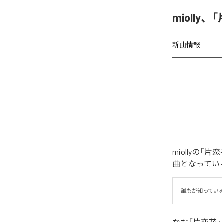
miolly
新曲情報
miollyの
曲となってい
誰もが知ってい
なお「
片恋花