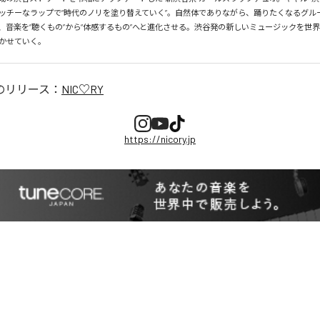
ッチーなラップで“時代のノリを塗り替えていく”。自然体でありながら、踊りたくなるグル
、音楽を“聴くもの”から“体感するもの”へと進化させる。渋谷発の新しいミュージックを世
かせていく。
のリリース：
NIC♡RY
https://nicory.jp