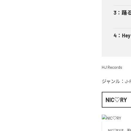
3
：
踊
4
：
He
HJ Records
ジャンル：
J-
NIC♡RY
NIC♡RYは