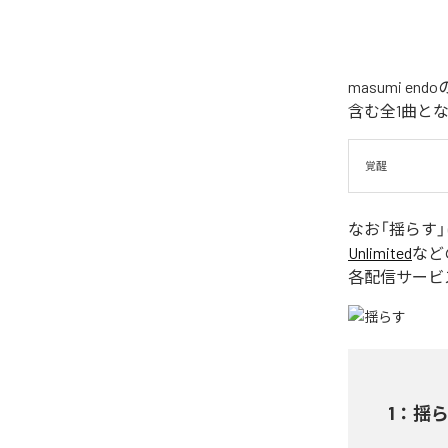
masumi 
含む全1曲と
覚醒
なお「
揺らす
Unlimited
など
各配信サービ
1
：
揺