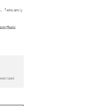
who am i」
zon Music
HOST USER