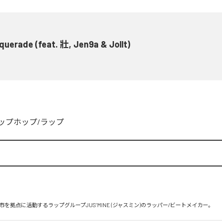
uerade (feat. 壯, Jen9a & Jollt)
ップホップ/ラップ
を拠点に活動するラップグループJUS’MINE (ジャスミン)のラッパー/ビートメイカー。