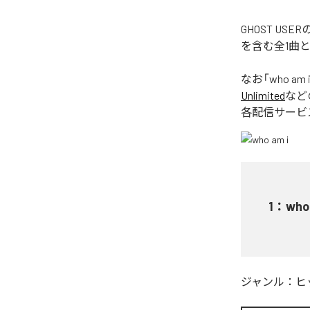
GHOST US
を含む全1曲
なお「
who am 
Unlimited
など
各配信サービ
1
：
who
ジャンル：
ヒ