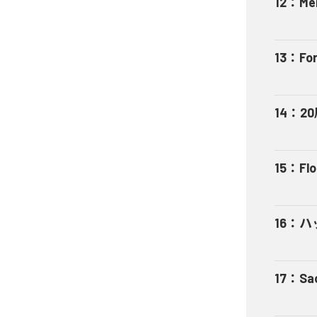
12
：
Me
13
：
For
14
：
2
15
：
Fl
16
：
ハ
17
：
Sa