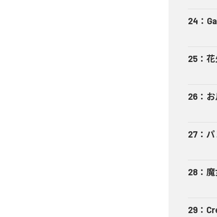
24
：
Ga
25
：
花
26
：
お
27
：
パ
28
：
魔
29
：
Cr