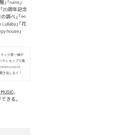
」「ruins」
you」「20周年記念
ンバロの調べ」「∞
Lullaby」「花
house」
トラック第一弾が
マハラショップで販
ries of 
お聞き逃しなく！
 MUSIC
、
ができる。