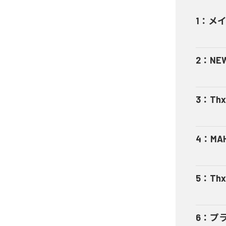
1
：
メ
2
：
NE
3
：
Thx
4
：
MA
5
：
Thx
6
：
プ