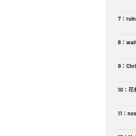
7
：
rui
8
：
wal
9
：
Chr
10
：
花
11
：
nos