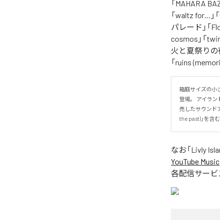
「MAHARA BA
「waltz for…
パレード」「Flo
cosmos」「tw
火と夏祭りの夜
「ruins (me
箱庭サイズの小
登場。 アイラン
売したサウンドアイ
the past
なお「
Livly 
YouTube Music
各配信サービ