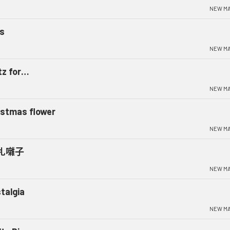
NEW MA
ns
NEW MA
tz for…
NEW MA
istmas flower
NEW MA
札囃子
NEW MA
talgia
NEW MA