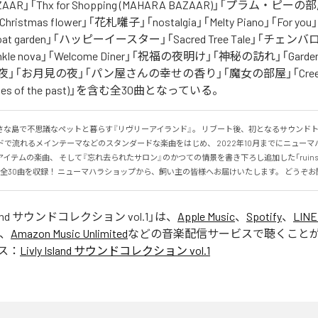
ZAAR」「Thx for Shopping (MAHARA BAZAAR)」「プラム・ピーの部屋
」「Christmas flower」「花札囃子」「nostalgia」「Melty Piano」「For 
at garden」「ハッピーイースター」「Sacred Tree Tale」「チェ
inkle nova」「Welcome Diner」「祝福の夜明け」「神秘の訪れ」「Garden 
」「お月見の夜」「パン屋さんの幸せの香り」「魔女の部屋」「Creepy 
mories of the past)」を含む全30曲となっている。
さな島で不思議なペットと暮らす『リヴリーアイランド』。 リブート後、初となるサウンド
ドで流れるメインテーマなどのスタンダードな楽曲をはじめ、 2022年10月までにニュー
テムの楽曲、 そして『忘れ去られたサロン』のかつての情景を書き下ろし追加した「ruins (memo
)」を含む全30曲を収録！ ニューマハラショップから、飼い主の皆様へお届けいたします。 どうぞ
Island サウンドコレクション vol.1
」は、
Apple Music
、
Spotify
、
LINE
、
Amazon Music Unlimited
などの音楽配信サービスで聴くこと
ス：
Livly Island サウンドコレクション vol.1