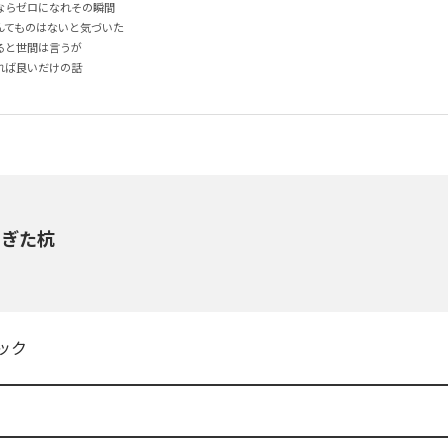
らゼロになれその瞬間

てものはないと気づいた

と世間は言うが

ば良いだけの話

すぎた杭
ック