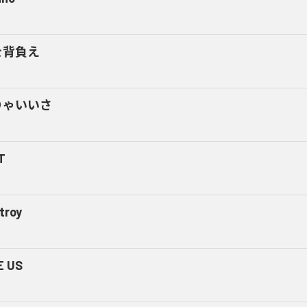
を背負え
りゃいいさ
T
troy
E US