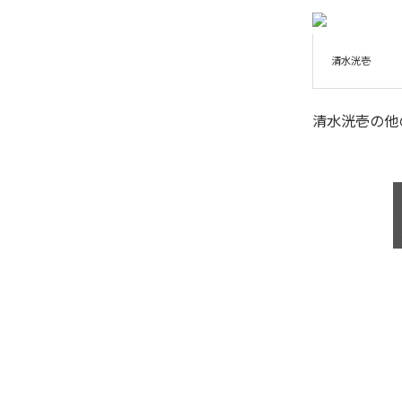
清水洸壱
清水洸壱
の他