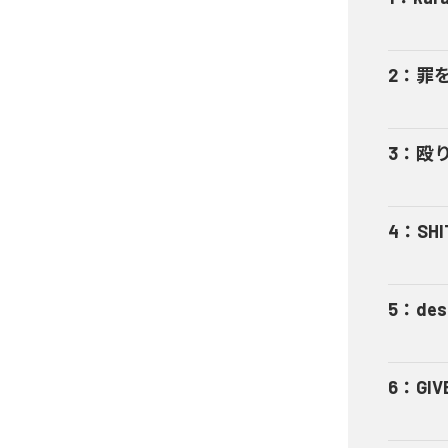
2
：
罪
3
：
殴
4
：
SHI
5
：
des
6
：
GIV