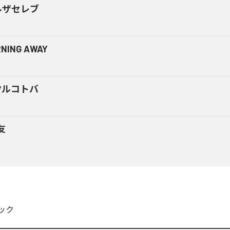
ルザセレブ
NING AWAY
クルコトバ
友
ック