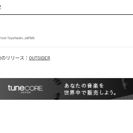
R
from Toyohashi, JAPAN
他のリリース：
OUTSIDER