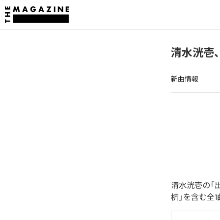
清水洸壱
新曲情報
清水洸壱の「
杭」を含む全