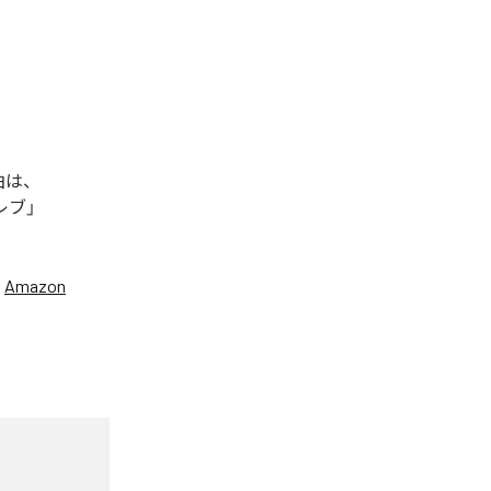
曲は、
セレブ」
、
Amazon