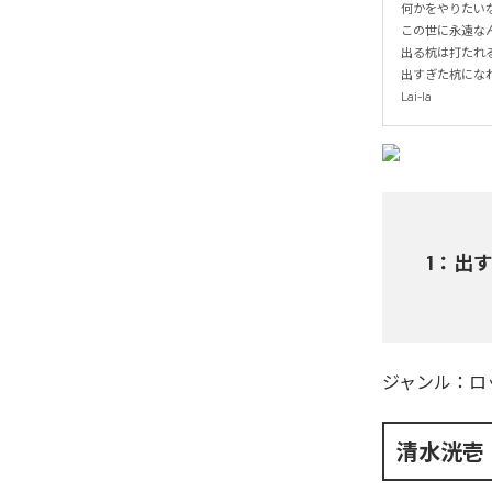
何かをやりたいな
この世に永遠なん
出る杭は打たれる
出すぎた杭になれ
Lai-la
1
：
出
ジャンル：
ロ
清水洸壱