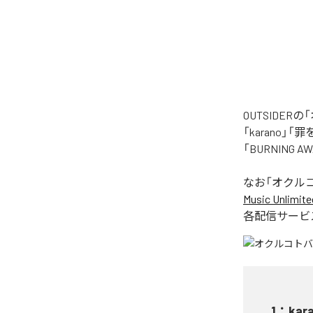
OUTSIDE
「karano」「
「BURNING
なお「
オクル
Music Unlimite
各配信サービ
1
：
kar