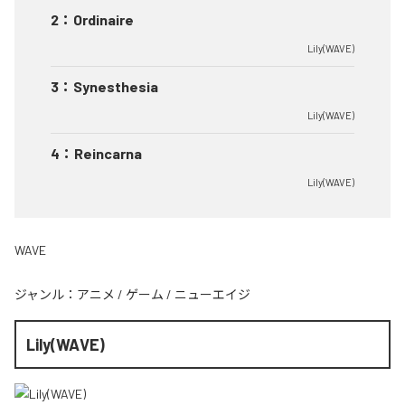
2
：
Ordinaire
Lily(WAVE)
3
：
Synesthesia
Lily(WAVE)
4
：
Reincarna
Lily(WAVE)
WAVE
ジャンル：
アニメ
/
ゲーム
/
ニューエイジ
Lily(WAVE)