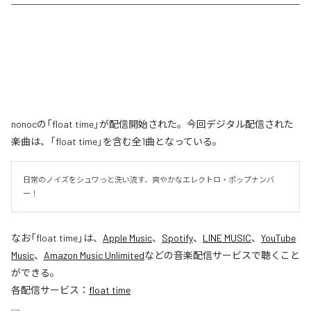
nonocの「float time」が配信開始された。今回デジタル配信された
楽曲は、「float time」を含む全1曲となっている。
日常のノイズをシュワっと洗い流す、爽やかなエレクトロ・ポップナンバ
ー！
なお「
float time
」は、
Apple Music
、
Spotify
、
LINE MUSIC
、
YouTube
Music
、
Amazon Music Unlimited
などの音楽配信サービスで聴くこと
ができる。
各配信サービス：
float time