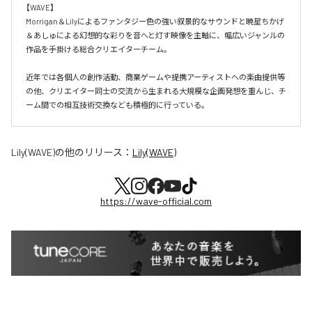
【WAVE】

Morrigan＆Lilyによるファンタジー色の強い叙景的なサウンドと暁星ちかげ
＆あしゅによる幻想的な彩りを音へと灯す映像を主軸に、幅広いジャンルの
作品を手掛ける総合クリエイターチーム。

近年では各個人の創作活動、商業ゲームや提携アーティストへの楽曲提供等
の他、クリエイター同士の交流から生まれる大規模な企画発想を重んじ、チ
ーム間での相互技術交換なども積極的に行っている。
Lily(WAVE)
の他のリリース：
Lily(WAVE)
https://wave-official.com