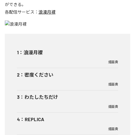
ができる。
各配信サービス：
浪漫月裸
1
：
浪漫月裸
畑亜貴
2
：
密度ください
畑亜貴
3
：
わたしたちだけ
畑亜貴
4
：
REPLICA
畑亜貴