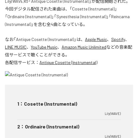
Lily(WAVE)の「Antique Cosette (Instrumental)」が配信開始された。
今回デジタル配信された楽曲は、「Cosette (Instrumental)」
「Ordinaire (Instrumental)」「Synesthesia (Instrumental)」「Reincarna
(Instrumental)」を含む全4曲となっている。
なお「
Antique Cosette (Instrumental)
」は、
Apple Music
、
Spotify
、
LINE MUSIC
、
YouTube Music
、
Amazon Music Unlimited
などの音楽配
信サービスで聴くことができる。
各配信サービス：
Antique Cosette (Instrumental)
1
：
Cosette (Instrumental)
Lily(WAVE)
2
：
Ordinaire (Instrumental)
Lily(WAVE)