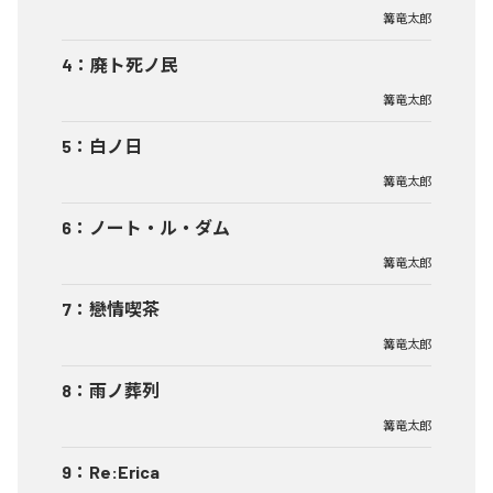
篝竜太郎
4
：
廃ト死ノ民
篝竜太郎
5
：
白ノ日
篝竜太郎
6
：
ノート・ル・ダム
篝竜太郎
7
：
戀情喫茶
篝竜太郎
8
：
雨ノ葬列
篝竜太郎
9
：
Re:Erica