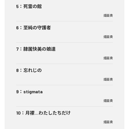
5
：
死霊の館
畑亜貴
6
：
至純の守護者
畑亜貴
7
：
隷属快美の娘達
畑亜貴
8
：
忘れじの
畑亜貴
9
：
stigmata
畑亜貴
10
：
月裸…わたしたちだけ
畑亜貴