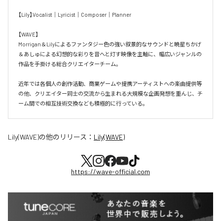
【Lily】Vocalist｜Lyricist｜Composer｜Planner

【WAVE】

Morrigan＆Lilyによるファンタジー色の強い叙景的なサウンドと暁星ちかげ
＆あしゅによる幻想的な彩りを音へと灯す映像を主軸に、幅広いジャンルの
作品を手掛ける総合クリエイターチーム。

近年では各個人の創作活動、商業ゲームや提携アーティストへの楽曲提供等
の他、クリエイター同士の交流から生まれる大規模な企画発想を重んじ、チ
ーム間での相互技術交換なども積極的に行っている。
Lily(WAVE)
の他のリリース：
Lily(WAVE)
https://wave-official.com