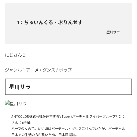
1
：
ちゅいんくる・ぷりんせす
星川サラ
にじさんじ
ジャンル：
アニメ
/
ダンス
/
ポップ
星川サラ
ANYCOLOR株式会社が運営するVTuber/バーチャルライバーグループ「にじ
さんじ」所属。

ハーフの女の子。幼い頃はバーチャルイギリスに住んでいたが、バーチャル
日本での生活の方が長いため、日本語堪能。
