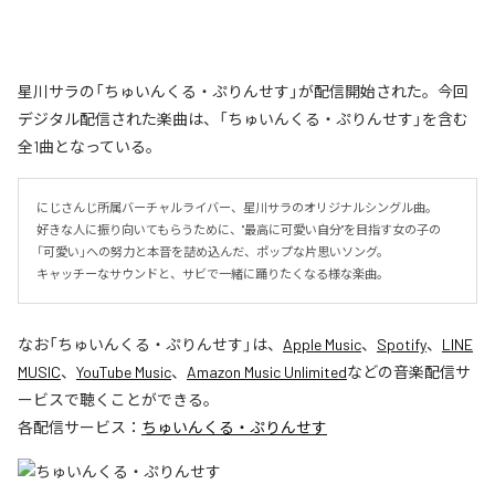
星川サラの「ちゅいんくる・ぷりんせす」が配信開始された。今回
デジタル配信された楽曲は、「ちゅいんくる・ぷりんせす」を含む
全1曲となっている。
にじさんじ所属バーチャルライバー、星川サラのオリジナルシングル曲。

好きな人に振り向いてもらうために、"最高に可愛い自分"を目指す女の子の
「可愛い」への努力と本音を詰め込んだ、ポップな片思いソング。

キャッチーなサウンドと、サビで一緒に踊りたくなる様な楽曲。
なお「
ちゅいんくる・ぷりんせす
」は、
Apple Music
、
Spotify
、
LINE
MUSIC
、
YouTube Music
、
Amazon Music Unlimited
などの音楽配信サ
ービスで聴くことができる。
各配信サービス：
ちゅいんくる・ぷりんせす