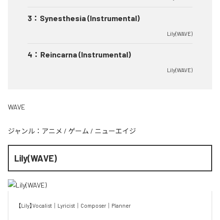
3
：
Synesthesia (Instrumental)
Lily(WAVE)
4
：
Reincarna (Instrumental)
Lily(WAVE)
WAVE
ジャンル：
アニメ
/
ゲーム
/
ニューエイジ
Lily(WAVE)
【Lily】Vocalist｜Lyricist｜Composer｜Planner
