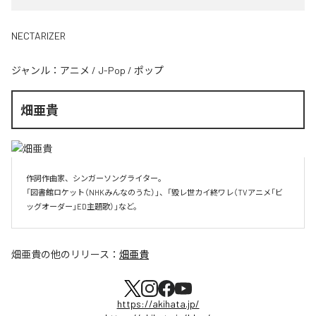
NECTARIZER
ジャンル：
アニメ
/
J-Pop
/
ポップ
畑亜貴
作詞作曲家、シンガーソングライター。

「図書館ロケット（NHKみんなのうた）」、「毀レ世カイ終ワレ（TVアニメ「ビ
ッグオーダー」ED主題歌）」など。
畑亜貴
の他のリリース：
畑亜貴
https://akihata.jp/