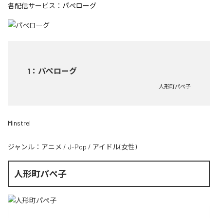
各配信サービス：
パぺローグ
1
：
パぺローグ
人形町パぺ子
Minstrel
ジャンル：
アニメ
/
J-Pop
/
アイドル(女性)
人形町パぺ子