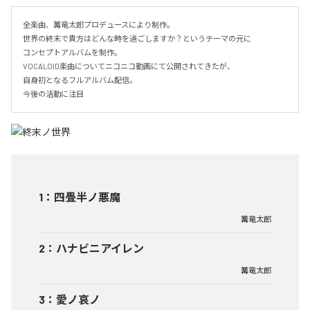
全楽曲、篝竜太郎プロデュースにより制作。

世界の終末で貴方はどんな時を過ごしますか？というテーマの元に

コンセプトアルバムを制作。

VOCALOID楽曲についてニコニコ動画にて公開されてきたが、

自身初となるフルアルバム配信。

今後の活動に注目
1
：
四畳半ノ悪魔
篝竜太郎
2
：
ハナビニアイレン
篝竜太郎
3
：
愛ノ哀ノ