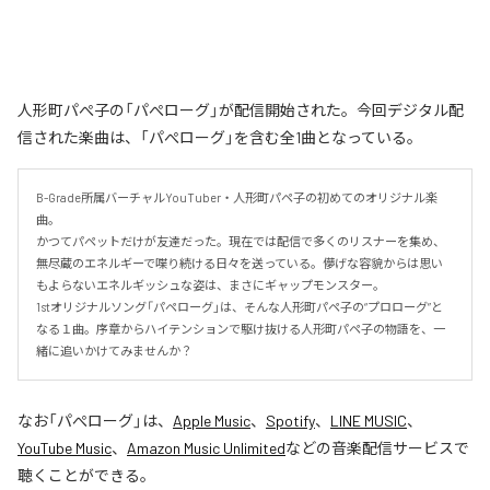
人形町パぺ子の「パぺローグ」が配信開始された。今回デジタル配
信された楽曲は、「パぺローグ」を含む全1曲となっている。
B-Grade所属バーチャルYouTuber・人形町パペ子の初めてのオリジナル楽
曲。

かつてパペットだけが友達だった。現在では配信で多くのリスナーを集め、
無尽蔵のエネルギーで喋り続ける日々を送っている。儚げな容貌からは思い
もよらないエネルギッシュな姿は、まさにギャップモンスター。

1stオリジナルソング「パペローグ」は、そんな人形町パペ子の“プロローグ”と
なる１曲。序章からハイテンションで駆け抜ける人形町パペ子の物語を、一
緒に追いかけてみませんか？
なお「
パぺローグ
」は、
Apple Music
、
Spotify
、
LINE MUSIC
、
YouTube Music
、
Amazon Music Unlimited
などの音楽配信サービスで
聴くことができる。