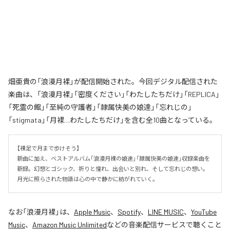
畑亜貴の「浪漫月裸」が配信開始された。今回デジタル配信された
楽曲は、「浪漫月裸」「密度ください」「わたしたちだけ」「REPLICA」
「死霊の館」「至純の守護者」「隷属快美の娘達」「忘れじの」
「stigmata」「月裸…わたしたちだけ」を含む全10曲となっている。
【裸足で月まで歩けそう】

新曲に加え、ベストアルバム「浪漫月裸の娘達」「隷属快美の娘達」収録楽曲を
新録。幻想とゴシック、祈りと憧れ、出会いと別れ、そして忘れじの想い。
月光に照らされた物語は心の中で静かに紡がれていく。
なお「
浪漫月裸
」は、
Apple Music
、
Spotify
、
LINE MUSIC
、
YouTube
Music
、
Amazon Music Unlimited
などの音楽配信サービスで聴くこと