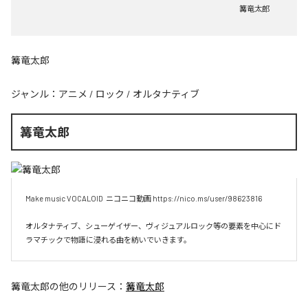
篝竜太郎
篝竜太郎
ジャンル：
アニメ
/
ロック
/
オルタナティブ
篝竜太郎
Make music VOCALOID  ニコニコ動画 https://nico.ms/user/98623816

オルタナティブ、シューゲイザー、ヴィジュアルロック等の要素を中心にド
ラマチックで物語に浸れる曲を紡いでいきます。
篝竜太郎
の他のリリース：
篝竜太郎