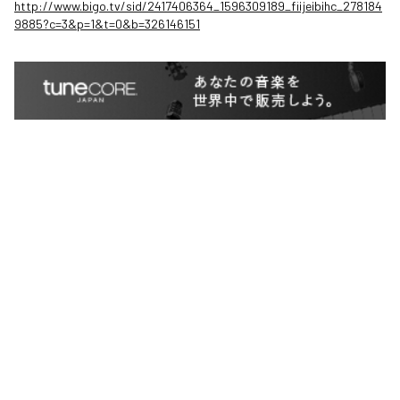
http://www.bigo.tv/sid/2417406364_1596309189_fiijeibihc_278184
9885?c=3&p=1&t=0&b=326146151