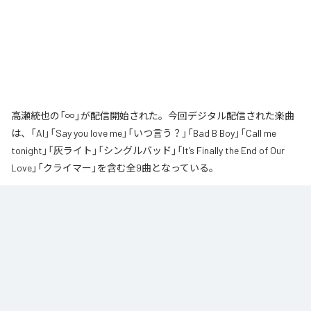
高瀬統也の「∞」が配信開始された。今回デジタル配信された楽曲
は、「AI」「Say you love me」「いつ言う？」「Bad B Boy」「Call me
tonight」「灰ライト」「シングルバッド」「It’s Finally the End of Our
Love」「クライマー」を含む全9曲となっている。
なお「
∞
」は、
Apple Music
、
Spotify
、
LINE MUSIC
、
YouTube Music
、
Amazon Music Unlimited
などの音楽配信サービスで聴くことができ
る。
各配信サービス：
∞