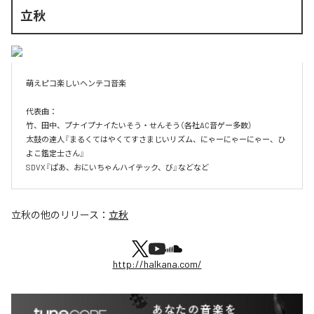
立秋
萌えピコ楽しいヘンテコ音楽

代表曲：

竹、田中、プナイプナイたいそう・せんそう（各社AC音ゲー多数）

太鼓の達人『まるくてはやくてすさまじいリズム、にゃーにゃーにゃー、ひ
よこ鑑定士さん』

SDVX『ぱあ、おにいちゃんハイテック、び』などなど
立秋
の他のリリース：
立秋
http://halkana.com/