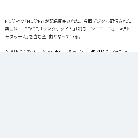
NIC♡RYの「NIC♡RY」が配信開始された。今回デジタル配信された
楽曲は、「PEACE」「サマグッタイム」「踊るニンニコリン」「Hey!!ト
モダッチ☆」を含む全4曲となっている。
なお「
NIC♡RY
」は、
Apple Music
、
Spotify
、
LINE MUSIC
、
YouTube
Music
、
Amazon Music Unlimited
などの音楽配信サービスで聴くこと
ができる。
各配信サービス：
NIC♡RY
1
：
PEACE
NIC♡RY