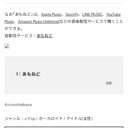
なお「
あもねど
」は、
Apple Music
、
Spotify
、
LINE MUSIC
、
YouTube
Music
、
Amazon Music Unlimited
などの音楽配信サービスで聴くこと
ができる。
各配信サービス：
あもねど
1
：
あもねど
立秋
KotonoHalkana
ジャンル：
J-Pop
/
ボーカロイド
/
アイドル(女性)