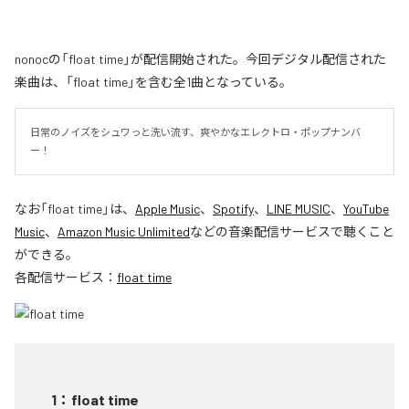
nonocの「float time」が配信開始された。今回デジタル配信された
楽曲は、「float time」を含む全1曲となっている。
日常のノイズをシュワっと洗い流す、爽やかなエレクトロ・ポップナンバ
ー！
なお「
float time
」は、
Apple Music
、
Spotify
、
LINE MUSIC
、
YouTube
Music
、
Amazon Music Unlimited
などの音楽配信サービスで聴くこと
ができる。
各配信サービス：
float time
1
：
float time