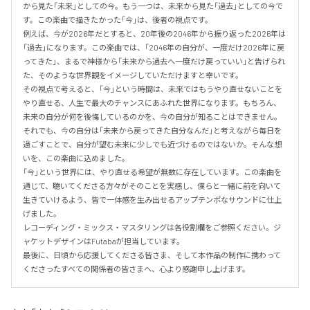
から見た「未来」としての今。もう一つは、未来から見た「過去」としての今で
す。この楽曲で描きたかった「今」は、後者の視点です。

例えば、今が2026年だとすると、20年後の2046年から振り返った2026年は
「過去」になります。この楽曲では、「2046年の自分が、一度だけ2026年に戻
ってきた」、まるで神様から「未来から過去へ一度だけ戻っていい」と告げられ
た、そのような世界観をイメージしていただけますと幸いです。

その視点で考えると、「今」という時間は、未来ではもうやり直せないことを
やり直せる、人生で最大のチャンスにあふれた世界になります。もちろん、
未来の自分が何を後悔しているのかを、今の自分が知ることはできません。
それでも、今の自分は「未来から戻ってきた自分なんだ」と考えながら毎日を
過ごすことで、自分が望む未来に少しでも近づけるのではないか。そんな想
いを、この楽曲に込めました。

「今」という世界には、やり直せる希望が無数に存在しています。この楽曲を
通じて、聴いてくださる方々がそのことを実感し、僕らと一緒に前を向いて
生きていけるよう、皆で一体感を生み出せるアップテンポなサウンドに仕上
げました。

レコーディング・ミックス・マスタリングは各役割欄をご参照ください。ジ
ャケットデザインはFutabaが担当しています。

最後に、日頃から応援してくださる皆さま、そして本作品の制作に携わって
くださったすべての関係者の皆さまへ、心より感謝申し上げます。