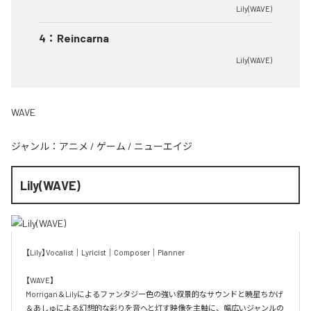
Lily(WAVE)
4
：
Reincarna
Lily(WAVE)
WAVE
ジャンル：
アニメ
/
ゲーム
/
ニューエイジ
Lily(WAVE)
【Lily】Vocalist｜Lyricist｜Composer｜Planner

【WAVE】

Morrigan＆Lilyによるファンタジー色の強い叙景的なサウンドと暁星ちかげ
＆あしゅによる幻想的な彩りを音へと灯す映像を主軸に、幅広いジャンルの