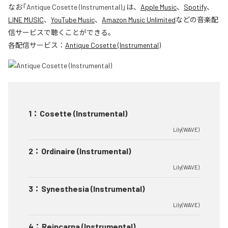
なお「
Antique Cosette (Instrumental)
」は、
Apple Music
、
Spotify
、
LINE MUSIC
、
YouTube Music
、
Amazon Music Unlimited
などの音楽配
信サービスで聴くことができる。
各配信サービス：
Antique Cosette (Instrumental)
1
：
Cosette (Instrumental)
Lily(WAVE)
2
：
Ordinaire (Instrumental)
Lily(WAVE)
3
：
Synesthesia (Instrumental)
Lily(WAVE)
4
：
Reincarna (Instrumental)