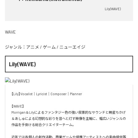
Lily(WAVE)
WAVE
ジャンル：
アニメ
/
ゲーム
/
ニューエイジ
Lily(WAVE)
【Lily】Vocalist｜Lyricist｜Composer｜Planner

【WAVE】

Morrigan＆Lilyによるファンタジー色の強い叙景的なサウンドと暁星ちかげ
＆あしゅによる幻想的な彩りを音へと灯す映像を主軸に、幅広いジャンルの
作品を手掛ける総合クリエイターチーム。

近年では各個人の創作活動、商業ゲームや提携アーティストへの楽曲提供等