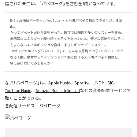
信された楽曲は、「パぺローグ」を含む全1曲となっている。
B-Grade所属バーチャルYouTuber・人形町パペ子の初めてのオリジナル楽
曲。

かつてパペットだけが友達だった。現在では配信で多くのリスナーを集め、
無尽蔵のエネルギーで喋り続ける日々を送っている。儚げな容貌からは思い
もよらないエネルギッシュな姿は、まさにギャップモンスター。

1stオリジナルソング「パペローグ」は、そんな人形町パペ子の“プロローグ”と
なる１曲。序章からハイテンションで駆け抜ける人形町パペ子の物語を、一
緒に追いかけてみませんか？
なお「
パぺローグ
」は、
Apple Music
、
Spotify
、
LINE MUSIC
、
YouTube Music
、
Amazon Music Unlimited
などの音楽配信サービスで
聴くことができる。
各配信サービス：
パぺローグ