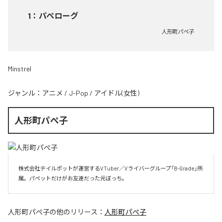
1
：
パぺローグ
人形町パぺ子
Minstrel
ジャンル：
アニメ
/
J-Pop
/
アイドル(女性)
人形町パぺ子
株式会社テイルポットが運営するVTuber／Vライバーグループ「B-Grade」所
属。パペットだけがお友達だった元ぼっち。
人形町パぺ子
の他のリリース：
人形町パぺ子