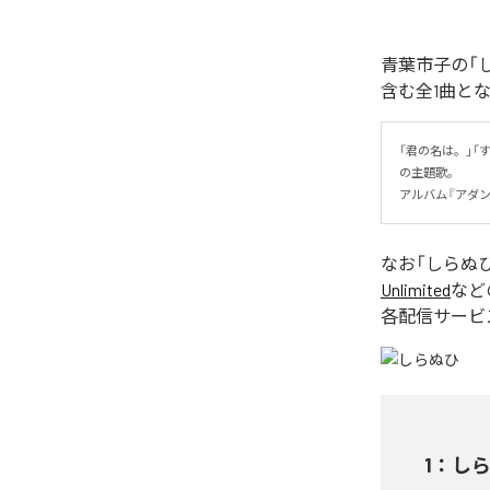
青葉市子の「
含む全1曲と
「君の名は。」
の主題歌。

アルバム『アダンの
なお「
しらぬ
Unlimited
など
各配信サービ
1
：
し