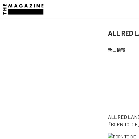
ALL RED
新曲情報
ALL RED 
「BORN TO