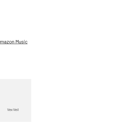
、
mazon Music
Vex Veil