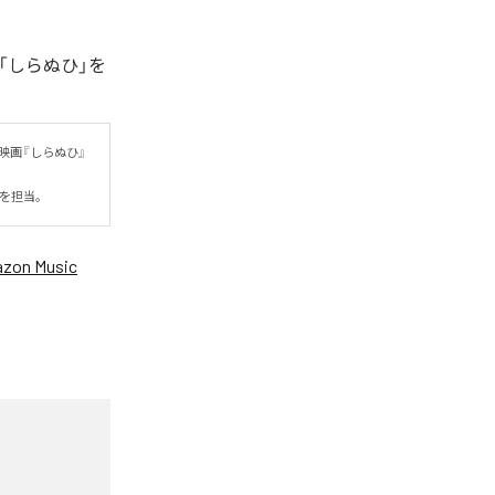
「しらぬひ」を
映画『しらぬひ』
詞を担当。
zon Music