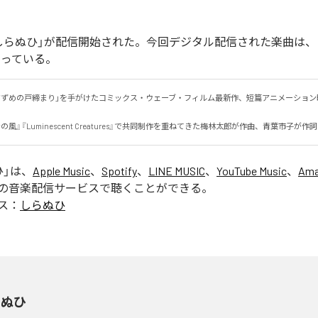
しらぬひ」が配信開始された。今回デジタル配信された楽曲は、
なっている。
「すずめの戸締まり」を手がけたコミックス・ウェーブ・フィルム最新作、短篇アニメーション
風』『Luminescent Creatures』で共同制作を重ねてきた梅林太郎が作曲、青葉市子が作
ひ
」は、
Apple Music
、
Spotify
、
LINE MUSIC
、
YouTube Music
、
Ama
の音楽配信サービスで聴くことができる。
ス：
しらぬひ
らぬひ