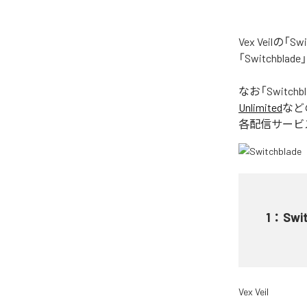
Vex Veil
「Switchb
なお「
Switchb
Unlimited
など
各配信サービ
1
：
Swi
Vex Veil