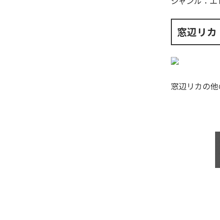
ジャンル：
エ
窓辺リカ
窓辺リカ
の他