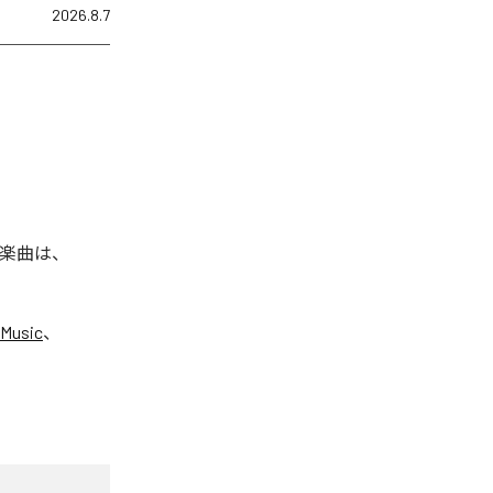
2026.8.7
れた楽曲は、
 Music
、