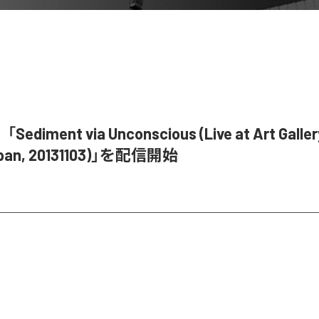
iment via Unconscious (Live at Art Gallery
apan, 20131103)」を配信開始