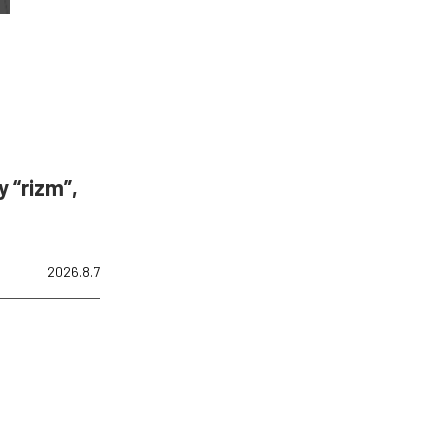
 “rizm”,
2026.8.7