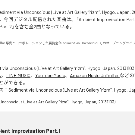
t via Unconscious (Live at Art Gallery “rizm”, Hyogo, Japan,
デジタル配信された楽曲は、「Ambient Improvisation Part.1」
tion Part.2」を含む全2曲となっている。
輝の写真とコラボレーションした展覧会「Sediment via Unconscious」のオープニング
 via Unconscious (Live at Art Gallery “rizm”, Hyogo, Japan, 20131103
y
、
LINE MUSIC
、
YouTube Music
、
Amazon Music Unlimited
などの
とができる。
ス：
Sediment via Unconscious (Live at Art Gallery “rizm”, Hyogo, Ja
ent Improvisation Part.1