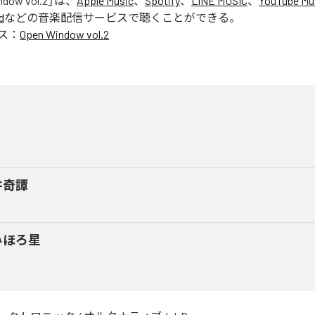
ndow vol.2
」は、
Apple Music
、
Spotify
、
LINE MUSIC
、
YouTube Mu
d
などの音楽配信サービスで聴くことができる。
ス：
Open Window vol.2
く
井奇譚
みほろ星