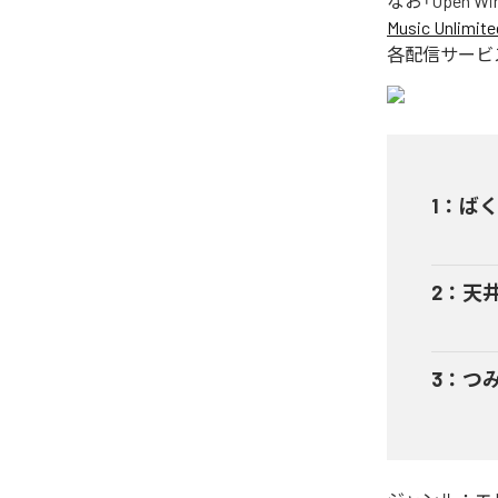
なお「
Open Wi
Music Unlimite
各配信サービ
1
：
ば
2
：
天
3
：
つ