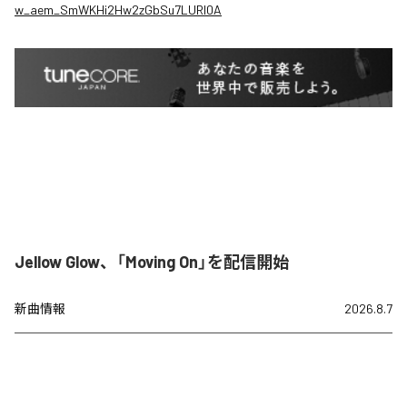
w_aem_SmWKHi2Hw2zGbSu7LURI0A
Jellow Glow、「Moving On」を配信開始
新曲情報
2026.8.7