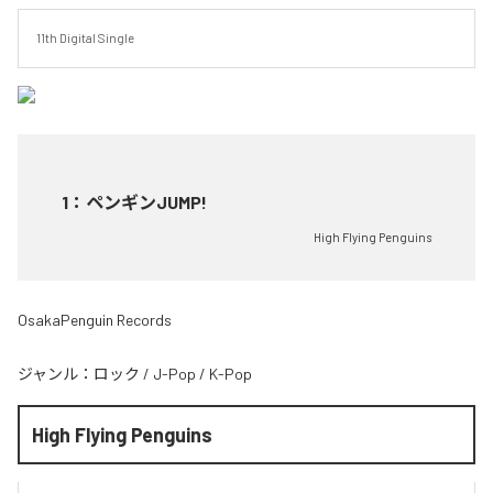
11th Digital Single
1
：
ペンギンJUMP!
High Flying Penguins
OsakaPenguin Records
ジャンル：
ロック
/
J-Pop
/
K-Pop
High Flying Penguins