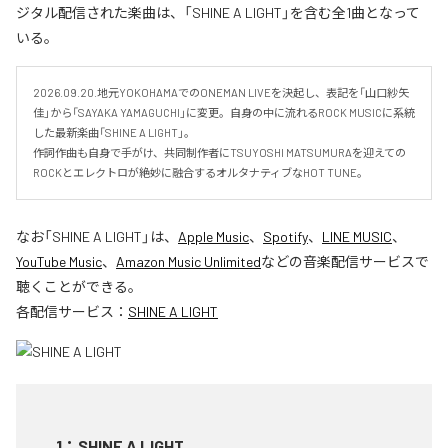
ジタル配信された楽曲は、「SHINE A LIGHT」を含む全1曲となって
いる。
2026.09.20.地元YOKOHAMAでのONEMAN LIVEを決起し、表記を「山口紗矢
佳」から「SAYAKA YAMAGUCHI」に変更。自身の中に流れるROCK MUSICに系統
した最新楽曲「SHINE A LIGHT」。

作詞作曲も自身で手がけ、共同制作者にTSUYOSHI MATSUMURAを迎えての
ROCKとエレクトロが絶妙に融合するオルタナティブなHOT TUNE。
なお「
SHINE A LIGHT
」は、
Apple Music
、
Spotify
、
LINE MUSIC
、
YouTube Music
、
Amazon Music Unlimited
などの音楽配信サービスで
聴くことができる。
各配信サービス：
SHINE A LIGHT
1
：
SHINE A LIGHT