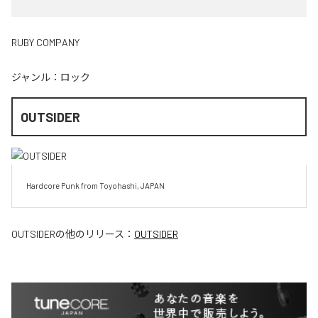
RUBY COMPANY
ジャンル：
ロック
OUTSIDER
Hardcore Punk from Toyohashi, JAPAN
OUTSIDER
の他のリリース：
OUTSIDER