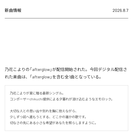
新曲情報
2026.8.7
乃花こよりの「afterglow」が配信開始された。今回デジタル配信さ
れた楽曲は、「afterglow」を含む全1曲となっている。
乃花こよりが夏に贈る最新シングル。

コンポーザーchikuchi提供による夕暮れが溶け込むようなエモロック。

大切な人との思い出や別れを胸に抱えながら、

少しずつ前へ進もうとする、どこかの誰かの歌です。

切なさの先にある小さな希望があなたを照らしますように。