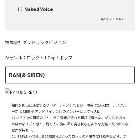
1
：
Naked Voice
RAN(& SIREN)
株式会社グッドラックビジョン
ジャンル：
ロック
/
J-Pop
/
ポップ
RAN(& SIREN)
福岡を拠点に活動するソロアーティストであり、現在は2人組ガールズグル
ープ「& SIREN（アンドサイレン）」のメンバーとしても活動。

バンドマンの両親のもと、常に音楽が流れる環境で育った。ダンスで培っ
た確かなリズム感と、聴く人の胸に深く突き刺さるような力強く真っ直ぐな
歌声が持ち味。

GLIM SPANKYやELLEGARDENといったロックの系譜を受け継ぎながら、ジ