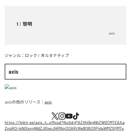
1
：
黎明
axis
ジャンル：
ロック
/
オルタナティブ
axis
axis
の他のリリース：
axis
https://linktr.ee/axis_4_official?fbclid=PAZXh0bgNhZW0CMTEAAa
ZxsiKO-IsNOisvgWdZJIGexJhRf6pj2OARt9le8OI620PiduWMZ0QMTu