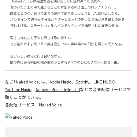
「Naked Voice」は完璧な姿を演じることに疲れ果てた現代へ

傷ついたままの魂で生きることを肯定する剥き出しのロックナンバー。

飾ることのないありのままの歌声で始まるしっとりとした歌い出しから、

バンドインで迫り出す分厚いギターとエッジの効いた音像が剥き出しの声を
押し上げる、エモーショナルなバンドサウンドで構成された痛快な楽曲。

弱さも悔しさも不安も隠さず歌に変えて、

ひび割れたまま真っ直ぐ突き進むRANの声は誰かの孤独を照らす光となる。

自分らしい痛みと向き合いながら、

闇の先にある明日を掴み取ろうとするすべてのひたむきな人へ贈る一曲。
なお「
Naked Voice
」は、
Apple Music
、
Spotify
、
LINE MUSIC
、
YouTube Music
、
Amazon Music Unlimited
などの音楽配信サービスで
聴くことができる。
各配信サービス：
Naked Voice