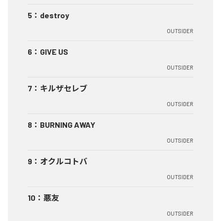
5
：
destroy
OUTSIDER
6
：
GIVE US
OUTSIDER
7
：
キルザセレブ
OUTSIDER
8
：
BURNING AWAY
OUTSIDER
9
：
オクルコトバ
OUTSIDER
10
：
悪友
OUTSIDER