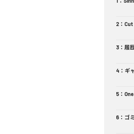
1
：
Sinn
2
：
Cut 
3
：
履
4
：
ギャ
5
：
One
6
：
ゴ