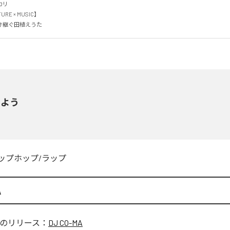


RE × MUSIC】

け継ぐ田植えうた
えよう
ップホップ/ラップ
A
のリリース：
DJ CO-MA