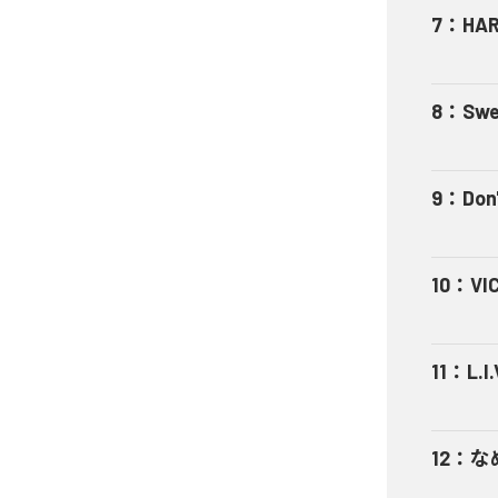
7
：
HA
8
：
Swe
9
：
Don'
10
：
VI
11
：
L.I.
12
：
な