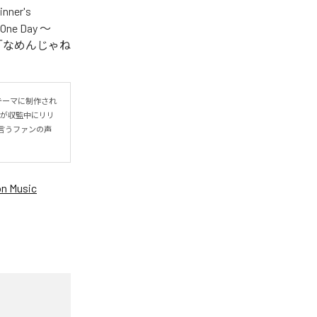
er's
One Day ～
.V.S.」「なめんじゃね
をテーマに制作され
IYOが収監中にリリ
言うファンの声
n Music