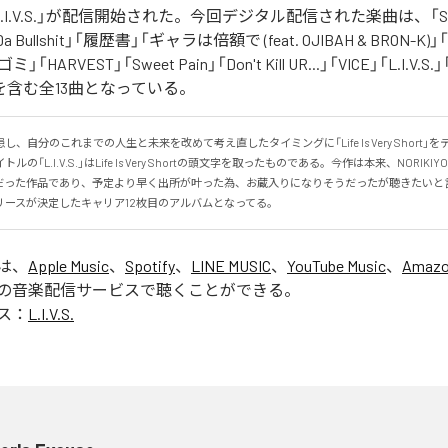
の「L.I.V.S.」が配信開始された。今回デジタル配信された楽曲は、「Sinn
 Da Bullshit」「履歴書」「ギャラは倍額で (feat. OJIBAH & BRON-K)」「
「ゴミ」「HARVEST」「Sweet Pain」「Don't Kill UR...」「VICE」「L.I
を含む全13曲となっている。
、自分のこれまでの人生と未来を改めて考え直したタイミングに「Life Is Very Short」
の「L.I.V.S.」はLife Is Very Shortの頭文字を取ったものである。今作は本来、NORIK
だった作品であり、予定より早く出所が叶った為、お蔵入りになりそうだったが聴きたいと
リースが決定したキャリア12枚目のアルバムとなってる。
」は、
Apple Music
、
Spotify
、
LINE MUSIC
、
YouTube Music
、
Amazo
の音楽配信サービスで聴くことができる。
ス：
L.I.V.S.