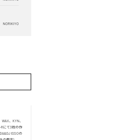
NORIKIYO
、WAX、KYN、
D-Rにて3枚の作
DJ ISSOの
キの戯言)。 