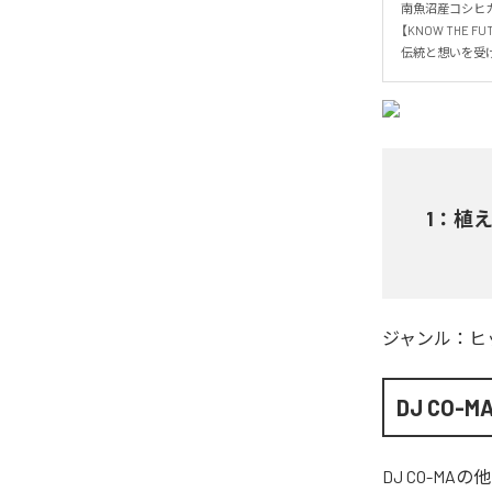
南魚沼産コシヒカリ
【KNOW THE FUTU
伝統と想いを受
1
：
植
ジャンル：
ヒ
DJ CO-M
DJ CO-MA
の他