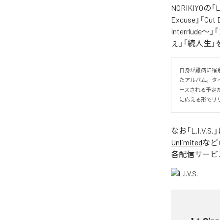
NORIKIYO
Excuse」「Cut
Interrlude～」
ぇ」「続人生」
自身が難病に罹患し
たアルバム。タイトル
ースされる予定
に応える形でリ
なお「
L.I.V.S.
Unlimited
など
各配信サービ