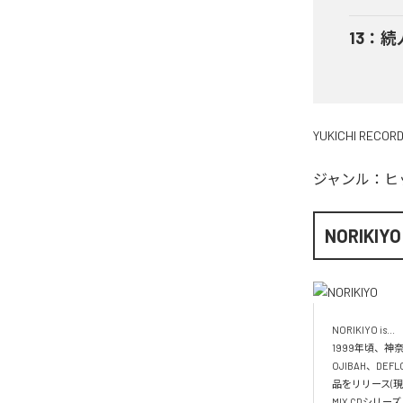
13
：
続
YUKICHI RECOR
ジャンル：
ヒ
NORIKIYO
NORIKIYO is...　 
1999年頃、神奈
OJIBAH、DE
品をリリース(現
MIX CDシリー