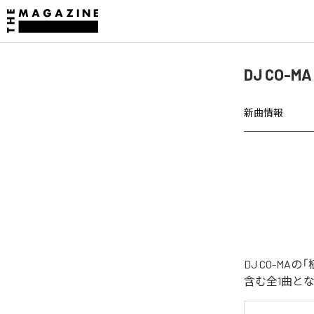
DJ CO-M
新曲情報
DJ CO-M
含む全1曲と