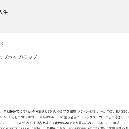
人生
DS
ップホップ/ラップ


川県相模原市にて地元の仲間達とSD JUNKSTAを結成 (メンバーはBron-K、TKC、DJ ISSO
FLO、SITEそしてNORIKIYO)。当時はK-NEROと言う名前でトラックメーカーとして 参加。C
在、CD-Rにもかかわらず中古市場では定価の3倍で売り買いされている)。 2005年頃、SEEDA&
ズ「CONCRETE GREEN」に参加し、話題をさらう。2006年SEEDAの「花と雨」に客演で参加(ガ