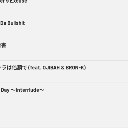
er's Excuse
Da Bullshit
歴書
ラは倍額で (feat. OJIBAH & BRON-K)
 Day ～Interrlude～
ミ