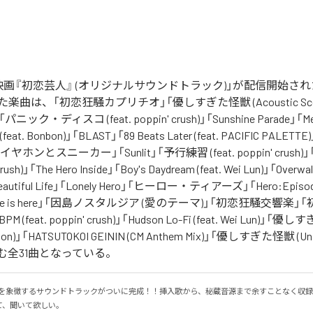
映画『初恋芸人』 (オリジナルサウンドトラック)」が配信開始さ
曲は、「初恋狂騒カプリチオ」「優しすぎた怪獣 (Acoustic Score V
ク・ディスコ (feat. poppin' crush)」「Sunshine Parade」「Ment
 (feat. Bonbon)」「BLAST」「89 Beats Later (feat. PACIFIC PALETTE)
e」「イヤホンとスニーカー」「Sunlit」「予行練習 (feat. poppin' crus
 crush)」「The Hero Inside」「Boy's Daydream (feat. Wei Lun)」「Overwalk
」「Beautiful Life」「Lonely Hero」「ヒーロー・ティアーズ」「Hero:Epis
e is here」「因島ノスタルジア (愛のテーマ)」「初恋狂騒交響楽
(feat. poppin' crush)」「Hudson Lo-Fi (feat. Wei Lun)」「
rsion)」「HATSUTOKOI GEININ (CM Anthem Mix)」「優しすぎた怪獣 (Un
」を含む全31曲となっている。
』を象徴するサウンドトラックがついに完成！！挿入歌から、秘蔵音源まで余すことなく収
て、聞いて欲しい。