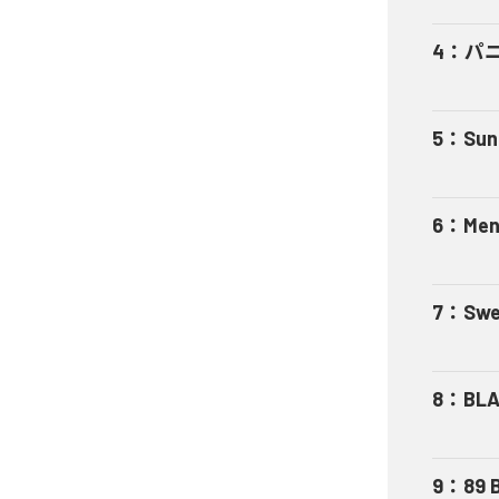
4
：
パニ
5
：
Sun
6
：
Men
7
：
Swe
8
：
BL
9
：
89 