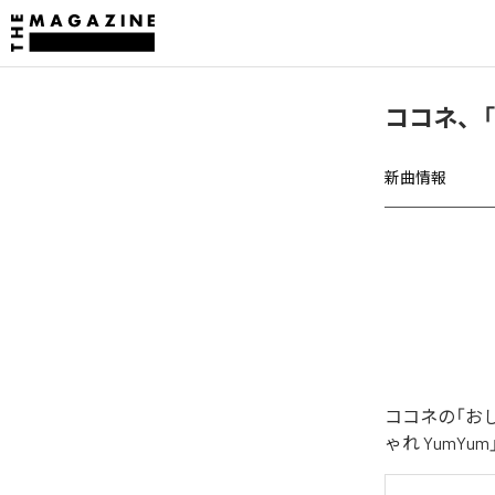
ココネ、「
新曲情報
ココネの「お
ゃれ YumY