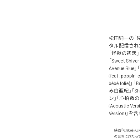
松田純一の「
タル配信された楽
「怪獣の初恋」「パニッ
「Sweet Shiver
Avenue Blu
(feat. poppin'
bébé folie)
み白亜紀」「Sh
ン」「心拍数のBPM 
(Acoustic Ve
Version)
映画『初恋芸人
の世界にひたっ