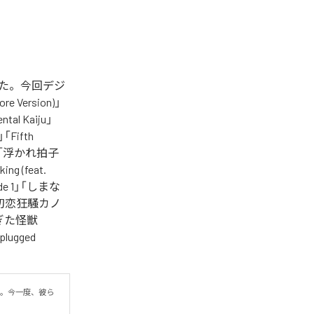
れた。今回デジ
ersion)」
al Kaiju」
」「Fifth
h)」「浮かれ拍子
ing (feat.
ode 1」「しまな
」「初恋狂騒カノ
優しすぎた怪獣
plugged
録。今一度、彼ら