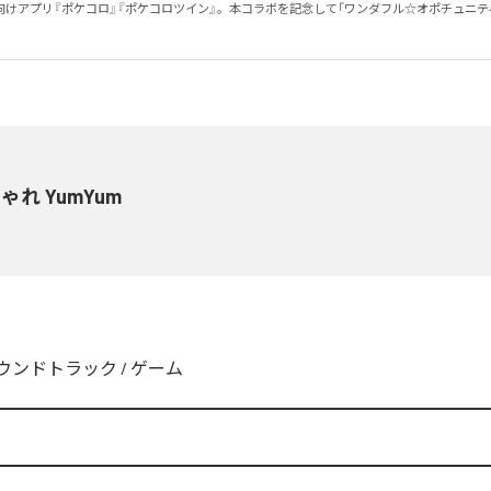
向けアプリ『ポケコロ』『ポケコロツイン』。本コラボを記念して「ワンダフル☆オポチュニテ
。
ゃれ YumYum
ウンドトラック
/
ゲーム