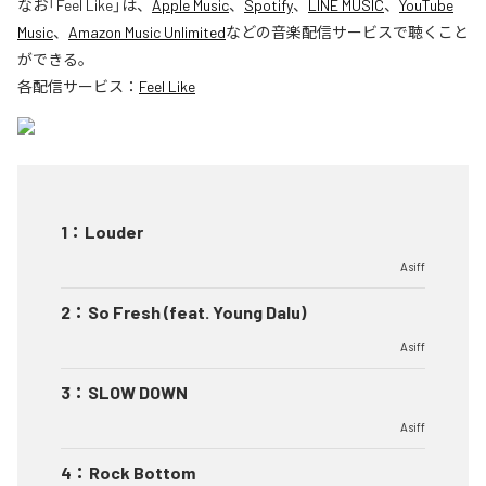
なお「
Feel Like
」は、
Apple Music
、
Spotify
、
LINE MUSIC
、
YouTube
Music
、
Amazon Music Unlimited
などの音楽配信サービスで聴くこと
ができる。
各配信サービス：
Feel Like
1
：
Louder
Asiff
2
：
So Fresh (feat. Young Dalu)
Asiff
3
：
SLOW DOWN
Asiff
4
：
Rock Bottom