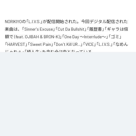
NORIKIYOの「L.I.V.S.」が配信開始された。今回デジタル配信された
楽曲は、「Sinner's Excuse」「Cut Da Bullshit」「履歴書」「ギャラは倍
額で (feat. OJIBAH & BRON-K)」「One Day ～Interrlude～」「ゴミ」
「HARVEST」「Sweet Pain」「Don't Kill UR...」「VICE」「L.I.V.S.」「なめん
じゃねぇ」「続人生」を含む全13曲となっている。
自身が難病に罹患し、自分のこれまでの人生と未来を改めて考え直したタイ
ミングに「Life Is Very Short」をテーマに制作されたアルバム。タイトルの
「L.I.V.S.」はLife Is Very Shortの頭文字を取ったものである。今作は本来、
NORIKIYOが収監中にリリースされる予定だった作品であり、予定より早く出
所が叶った為、お蔵入りになりそうだったが聴きたいと言うファンの声に応
える形でリリースが決定したキャリア12枚目のアルバムとなってる。
なお「
L.I.V.S.
」は、
Apple Music
、
Spotify
、
LINE MUSIC
、
YouTube
Music
、
Amazon Music Unlimited
などの音楽配信サービスで聴くこと
ができる。