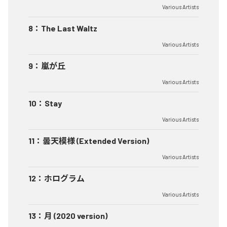
Various Artists
8
：
The Last Waltz
Various Artists
9
：
嵐が丘
Various Artists
10
：
Stay
Various Artists
11
：
曇天模様 (Extended Version)
Various Artists
12
：
ホログラム
Various Artists
13
：
月 (2020 version)