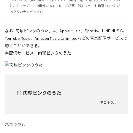
に、キャッチーで中毒性のあるフレーズが耳に残るショート動画・BGMにぴ
ったりのナンバーです。
なお「
肉球ピンクのうた
」は、
Apple Music
、
Spotify
、
LINE MUSIC
、
YouTube Music
、
Amazon Music Unlimited
などの音楽配信サービスで
聴くことができる。
各配信サービス：
肉球ピンクのうた
1
：
肉球ピンクのうた
ネコキラル
ネコキラル