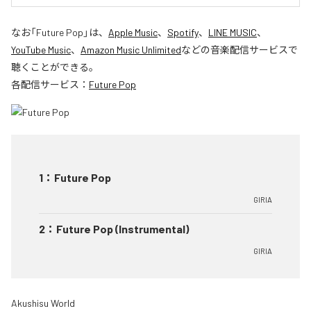
なお「
Future Pop
」は、
Apple Music
、
Spotify
、
LINE MUSIC
、
YouTube Music
、
Amazon Music Unlimited
などの音楽配信サービスで
聴くことができる。
各配信サービス：
Future Pop
1
：
Future Pop
GIRIA
2
：
Future Pop (Instrumental)
GIRIA
Akushisu World