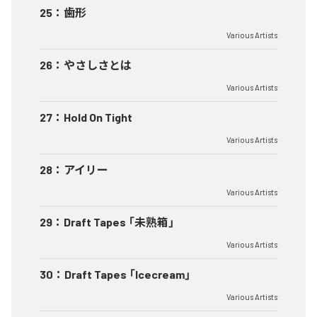
25
：
歯形
Various Artists
26
：
やさしさとは
Various Artists
27
：
Hold On Tight
Various Artists
28
：
アイリー
Various Artists
29
：
Draft Tapes 「未熟箱」
Various Artists
30
：
Draft Tapes 「Icecream」
Various Artists