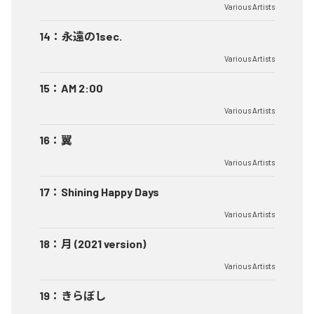
Various Artists
14
：
永遠の1sec.
Various Artists
15
：
AM 2:00
Various Artists
16
：
翼
Various Artists
17
：
Shining Happy Days
Various Artists
18
：
月 (2021 version)
Various Artists
19
：
きらぼし