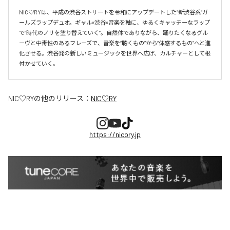
NIC♡RYは、平成の渋谷ストリートを令和にアップデートした“新渋谷系”ガ
ールズラップデュオ。ギャル×渋谷×音楽を軸に、ゆるくキャッチーなラップ
で“時代のノリを塗り替えていく”。自然体でありながら、踊りたくなるグル
ーヴと中毒性のあるフレーズで、音楽を“聴くもの”から“体感するもの”へと進
化させる。渋谷発の新しいミュージックを世界へ広げ、カルチャーとして根
付かせていく。
NIC♡RY
の他のリリース：
NIC♡RY
https://nicory.jp