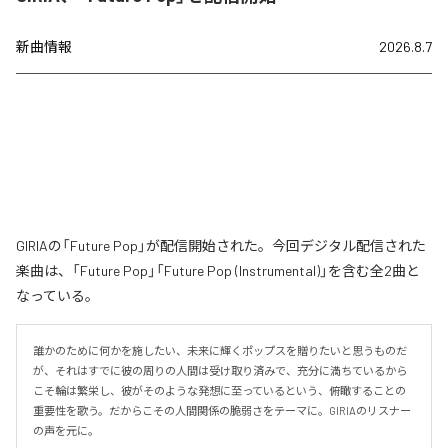
新曲情報
2026.8.7
GIRIAの「Future Pop」が配信開始された。今回デジタル配信された
楽曲は、「Future Pop」「Future Pop (Instrumental)」を含む全2曲と
なっている。
誰かのために何かを施したい、未来に輝くポップスを贈りたいと思うものだ
が、それはすでに彼の周りの人間は受け取り済みで、充分に満ちているから
こそ輪は繁栄し、彼がそのような発想に至っているという、俯瞰することの
重要性を歌う。だからこその人間関係の脆弱さをテーマに。GIRIAのリスナー
の声を元に。