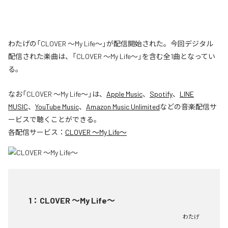
わたげの「CLOVER ～My Life～」が配信開始された。今回デジタル
配信された楽曲は、「CLOVER ～My Life～」を含む全1曲となってい
る。
なお「
CLOVER ～My Life～
」は、
Apple Music
、
Spotify
、
LINE
MUSIC
、
YouTube Music
、
Amazon Music Unlimited
などの音楽配信サ
ービスで聴くことができる。
各配信サービス：
CLOVER ～My Life～
1
：
CLOVER ～My Life～
わたげ