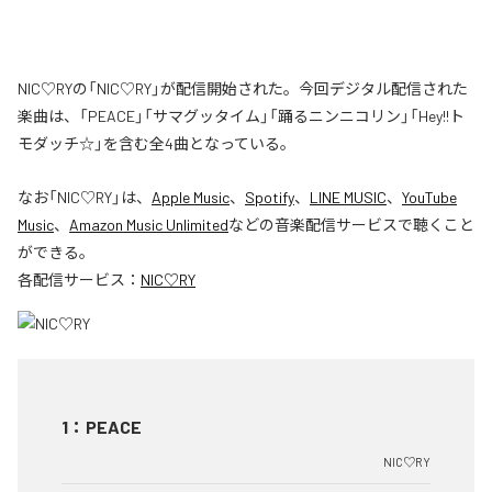
NIC♡RYの「NIC♡RY」が配信開始された。今回デジタル配信された
楽曲は、「PEACE」「サマグッタイム」「踊るニンニコリン」「Hey!!ト
モダッチ☆」を含む全4曲となっている。
なお「
NIC♡RY
」は、
Apple Music
、
Spotify
、
LINE MUSIC
、
YouTube
Music
、
Amazon Music Unlimited
などの音楽配信サービスで聴くこと
ができる。
各配信サービス：
NIC♡RY
1
：
PEACE
NIC♡RY