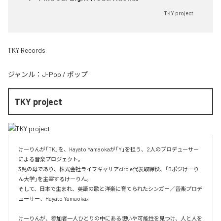
TKY project
TKY Records
ジャンル：
J-Pop
/
ポップ
TKY project
けーりんが「TK」を、Hayato Yamaokaが「Y」を担う、2人のプロデューサー
による音楽プロジェクト。

3児の母であり、株式会社ライフキャリアcircle代表取締役、「Bポジけーり
ん大学」を主宰するけーりん。

そして、日本で生まれ、英語の歌と洋楽に育てられたシンガー／音楽プロデ
ューサー、Hayato Yamaoka。

けーりんが、参加者一人ひとりの中にある想いや可能性を見つけ、人と人を