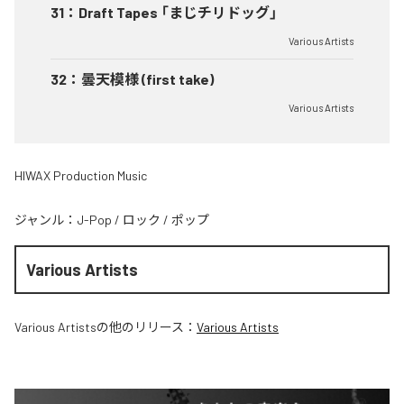
31
：
Draft Tapes 「まじチリドッグ」
Various Artists
32
：
曇天模様 (first take)
Various Artists
HIWAX Production Music
ジャンル：
J-Pop
/
ロック
/
ポップ
Various Artists
Various Artists
の他のリリース：
Various Artists