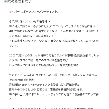
ラッパー,スポークンワーズアーティスト.

その声は深く,いくつもの色を持つ.

時に耳元で語りかけるように近く,どこかへ行ってしまいそうな程に遠い.

誰もが感じていながらも言葉にできない....そんな思いを言語化した詩が,リ
ズミカルにメロディアスに流れていく.

それは意味となり,イメージとなり,音楽となり,垣根を超えてどこまでも飛ん
でいく.

2003年,志人とのユニット降神で同名のアルバム[降神]を発表,独自のリリッ
ク世界とフロウで唯一無二のスタイルを築きあげ,

ヒップホップには収まらない幅広いファン層の支持を得る.

セカンドアルバム[望~月を亡くした王様~]を経て,2005年にソロ.アルバム 
[melhentrips]を発表,

音楽雑誌REMIXの HIPHOPディスク賞受賞などの評価を得た.

日常の中のやさしさや,若者の抱く閉塞感を叙情的な詩に描き,

時に歌い上げ,時にポエトリー.リーディングにも聴こえる独特のフロウで紡
ぐ.

フリースタイルや,ポエトリー.リーディングイベントにも積極的に参加,
