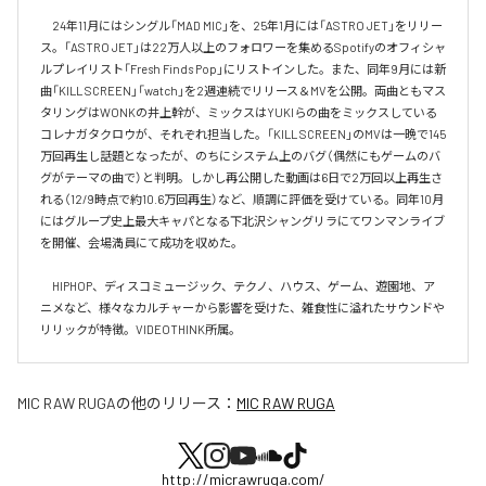
　24年11月にはシングル「MAD MIC」を、25年1月には「ASTRO JET」をリリー
ス。「ASTRO JET」は22万人以上のフォロワーを集めるSpotifyのオフィシャ
ルプレイリスト「Fresh Finds Pop」にリストインした。また、同年9月には新
曲「KILL SCREEN」「watch」を2週連続でリリース＆MVを公開。両曲ともマス
タリングはWONKの井上幹が、ミックスはYUKIらの曲をミックスしている
コレナガタクロウが、それぞれ担当した。「KILL SCREEN」のMVは一晩で145
万回再生し話題となったが、のちにシステム上のバグ（偶然にもゲームのバ
グがテーマの曲で）と判明。しかし再公開した動画は6日で2万回以上再生さ
れる（12/9時点で約10.6万回再生）など、順調に評価を受けている。同年10月
にはグループ史上最大キャパとなる下北沢シャングリラにてワンマンライブ
を開催、会場満員にて成功を収めた。

　HIPHOP、ディスコミュージック、テクノ、ハウス、ゲーム、遊園地、ア
ニメなど、様々なカルチャーから影響を受けた、雑食性に溢れたサウンドや
リリックが特徴。VIDEOTHINK所属。
MIC RAW RUGA
の他のリリース：
MIC RAW RUGA
http://micrawruga.com/