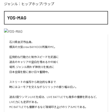
ジャンル：
ヒップホップ/ラップ
YOS-MAG
石川県金沢市出身。

横浜の大型crew BAYHOOD所属のMC。

圧倒的な行動力と制作スピードを武器に

過去のキャリアの空白を埋めるかの如く

場所, ジャンル問わず神奈川を拠点に

日本全国を股に掛け日々奮闘中。

ストリートの描写から政治的な事まで.

時にはユーモアを交えながらリリックの振り幅は広い。

過去3度ワンマンLIVEを成功、LIVE BATTLEでも幾多の優勝を誇るなど、
LIVE力にも定評がある。

MC BATTLEでも優勝するなど現場叩き上げのリアルMCである。
