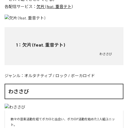
各配信サービス：
欠片 (feat. 重音テト)
1
：
欠片 (feat. 重音テト)
わささび
ジャンル：
オルタナティブ
/
ロック
/
ボーカロイド
わささび
数々の音楽活動を経てボカロと出会い、ボカロP活動を始めた2人組ユニッ
ト。