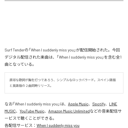
Surf Tenderの「When I suddenly miss you」が配信開始された。今回
デジタル配信された楽曲は、「When I suddenly miss you」を含む全1
曲となっている。
直球な歌詞が胸を打つであろう、シンプルなロックバラード。スペイン語版
と英語版の２曲同時リリース。
なお「
When I suddenly miss you
」は、
Apple Music
、
Spotify
、
LINE
MUSIC
、
YouTube Music
、
Amazon Music Unlimited
などの音楽配信サ
ービスで聴くことができる。
各配信サービス：
When I suddenly miss you