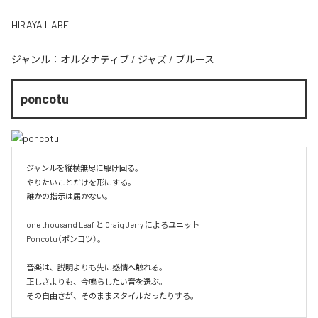
HIRAYA LABEL
ジャンル：
オルタナティブ
/
ジャズ
/
ブルース
poncotu
ジャンルを縦横無尽に駆け回る。

やりたいことだけを形にする。

誰かの指示は届かない。

one thousand Leaf と Craig Jerry によるユニット

Poncotu（ポンコツ）。

音楽は、説明よりも先に感情へ触れる。

正しさよりも、今鳴らしたい音を選ぶ。

その自由さが、そのままスタイルだったりする。