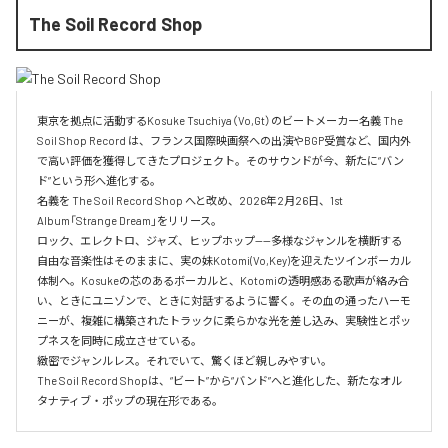
The Soil Record Shop
東京を拠点に活動するKosuke Tsuchiya（Vo,Gt）のビートメーカー名義 The 
Soil Shop Record は、フランス国際映画祭への出演やBGP受賞など、国内外
で高い評価を獲得してきたプロジェクト。そのサウンドが今、新たに“バン
ド”という形へ進化する。

名義を The Soil Record Shop へと改め、2026年2月26日、1st 
Album「Strange Dream」をリリース。

ロック、エレクトロ、ジャズ、ヒップホップ——多様なジャンルを横断する
自由な音楽性はそのままに、実の妹Kotomi(Vo,Key)を迎えたツインボーカル
体制へ。Kosukeの芯のあるボーカルと、Kotomiの透明感ある歌声が絡み合
い、ときにユニゾンで、ときに対話するように響く。その血の通ったハーモ
ニーが、複雑に構築されたトラックに柔らかな光を差し込み、実験性とポッ
プネスを同時に成立させている。

緻密でジャンルレス。それでいて、驚くほど親しみやすい。

The Soil Record Shopは、“ビート”から“バンド”へと進化した、新たなオル
タナティブ・ポップの現在形である。