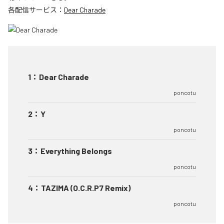
各配信サービス：
Dear Charade
1
：
Dear Charade
poncotu
2
：
Y
poncotu
3
：
Everything Belongs
poncotu
4
：
TAZIMA (O.C.R.P7 Remix)
poncotu