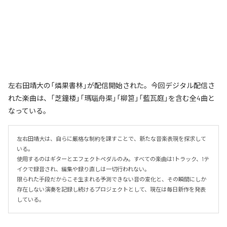
左右田靖大の「燐果書林」が配信開始された。今回デジタル配信さ
れた楽曲は、「芝鐘楼」「瑪瑙舟渠」「柳筥」「藍瓦庭」を含む全4曲と
なっている。
左右田靖大は、自らに厳格な制約を課すことで、新たな音楽表現を探求して
いる。

使用するのはギターとエフェクトペダルのみ。すべての楽曲は1トラック、1テ
イクで録音され、編集や録り直しは一切行われない。

限られた手段だからこそ生まれる予測できない音の変化と、その瞬間にしか
存在しない演奏を記録し続けるプロジェクトとして、現在は毎日新作を発表
している。