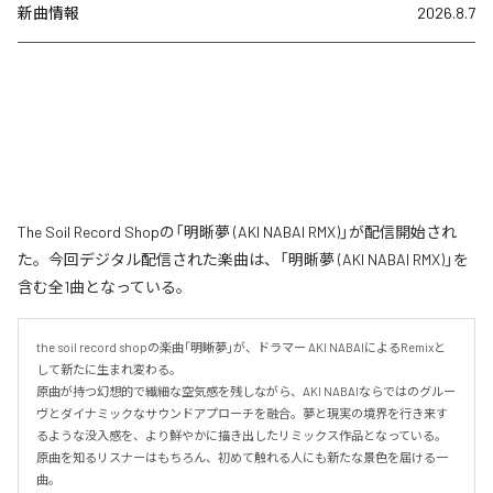
新曲情報
2026.8.7
The Soil Record Shopの「明晰夢 (AKI NABAI RMX)」が配信開始され
た。今回デジタル配信された楽曲は、「明晰夢 (AKI NABAI RMX)」を
含む全1曲となっている。
the soil record shopの楽曲「明晰夢」が、ドラマー AKI NABAIによるRemixと
して新たに生まれ変わる。

原曲が持つ幻想的で繊細な空気感を残しながら、AKI NABAIならではのグルー
ヴとダイナミックなサウンドアプローチを融合。夢と現実の境界を行き来す
るような没入感を、より鮮やかに描き出したリミックス作品となっている。

原曲を知るリスナーはもちろん、初めて触れる人にも新たな景色を届ける一
曲。