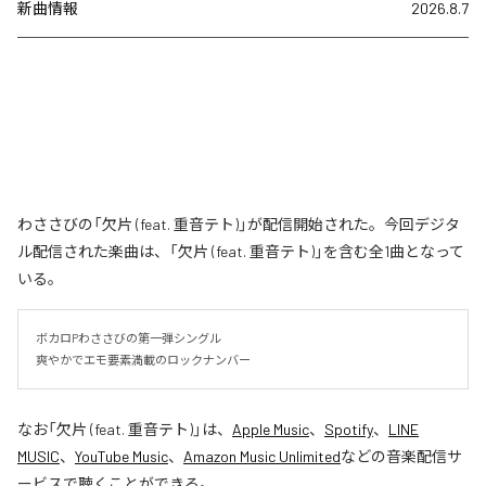
新曲情報
2026.8.7
わささびの「欠片 (feat. 重音テト)」が配信開始された。今回デジタ
ル配信された楽曲は、「欠片 (feat. 重音テト)」を含む全1曲となって
いる。
ボカロPわささびの第一弾シングル

爽やかでエモ要素満載のロックナンバー
なお「
欠片 (feat. 重音テト)
」は、
Apple Music
、
Spotify
、
LINE
MUSIC
、
YouTube Music
、
Amazon Music Unlimited
などの音楽配信サ
ービスで聴くことができる。