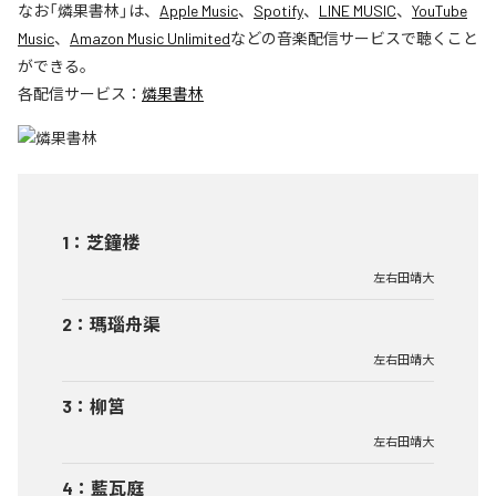
なお「
燐果書林
」は、
Apple Music
、
Spotify
、
LINE MUSIC
、
YouTube
Music
、
Amazon Music Unlimited
などの音楽配信サービスで聴くこと
ができる。
各配信サービス：
燐果書林
1
：
芝鐘楼
左右田靖大
2
：
瑪瑙舟渠
左右田靖大
3
：
柳筥
左右田靖大
4
：
藍瓦庭