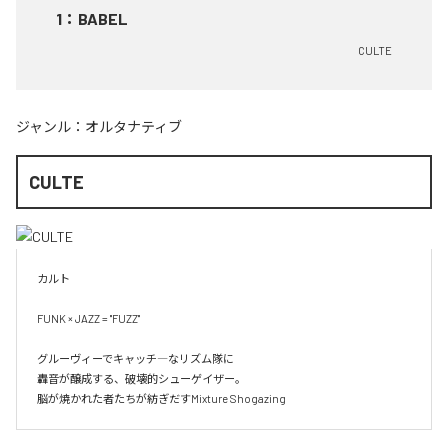
1
：
BABEL
CULTE
ジャンル：
オルタナティブ
CULTE
カルト

FUNK × JAZZ = "FUZZ"

グルーヴィーでキャッチ―なリズム隊に

轟音が醸成する、破壊的シューゲイザー。

脳が焼かれた者たちが紡ぎだすMixture Shogazing