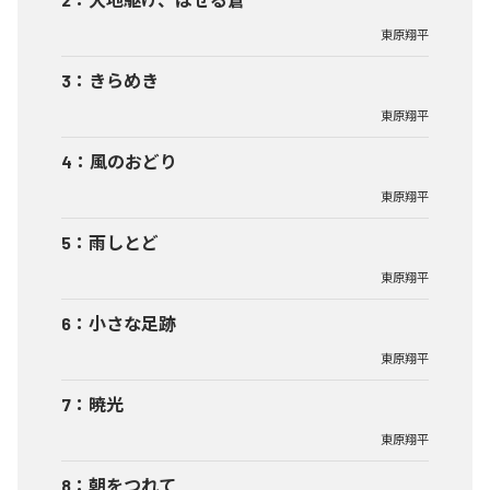
東原翔平
3
：
きらめき
東原翔平
4
：
風のおどり
東原翔平
5
：
雨しとど
東原翔平
6
：
小さな足跡
東原翔平
7
：
暁光
東原翔平
8
：
朝をつれて