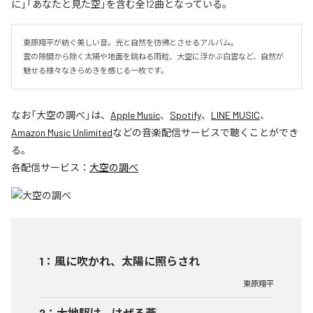
に」「あなたと見た空」を含む全12曲となっている。
東原翔平が紡ぐ美しい音。光と自然を彷彿とさせるアルバム。

雲の隙間から除く太陽や地面を跳ねる雨粒、大空に浮かぶ白雲など、自然が
魅せる様々なきらめきを感じる一枚です。
なお「
大空の調べ
」は、
Apple Music
、
Spotify
、
LINE MUSIC
、
Amazon Music Unlimited
などの音楽配信サービスで聴くことができ
る。
各配信サービス：
大空の調べ
1
：
風に吹かれ、太陽に照らされ
東原翔平
2
：
大地駆け、はぜる蒼