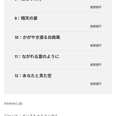
東原翔平
9
：
晴天の宴
東原翔平
10
：
かがやき渡る白南風
東原翔平
11
：
ながれる雲のように
東原翔平
12
：
あなたと見た空
東原翔平
Intense Lab
ジャンル：
インストゥルメンタル