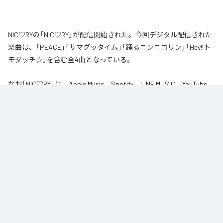
NIC♡RYの「NIC♡RY」が配信開始された。今回デジタル配信された
楽曲は、「PEACE」「サマグッタイム」「踊るニンニコリン」「Hey!!ト
モダッチ☆」を含む全4曲となっている。
なお「
NIC♡RY
」は、
Apple Music
、
Spotify
、
LINE MUSIC
、
YouTube
Music
、
Amazon Music Unlimited
などの音楽配信サービスで聴くこと
ができる。
各配信サービス：
NIC♡RY
1
：
PEACE
NIC♡RY