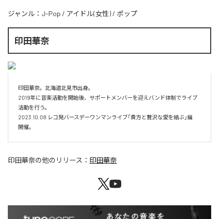
ジャンル：
J-Pop
/
アイドル(女性)
/
ポップ
印田華奈
印田華奈。北海道北見市出身。

2019年に音楽活動を開始後、サポートメンバーを迎えバンド体制でライブ
活動を行う。

2023.10.08 レコ発バースデーワンマンライブ「貴方と贅沢な愛を結ぶ」編　
印田華奈
の他のリリース：
印田華奈