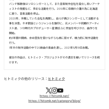
バンド解散後はソロシンガーとして、また音楽制作会社を設立し若いアーテ
ィストの発掘など、多彩な活動を行う。2010年に母親の介護の為に北海道
に戻り、音楽活動を停止。

2020年、休眠していた会社を再開し、自らが再びシンガーとして活動する
事を決意。ネオ歌謡というジャンルを旗印に、元メンバーや同期のアーティ
スト達、ソロ時代のプロデューサー星 勝氏らに参加を呼びかけ、曲作りを
開始。

約3年間の闘病、余命宣告を受けながらも病に屈せず、精力的に制作活動を
行う。

1年半の制作活動の中で20数曲の楽曲を遺し、2021年5月19日永眠。

彼女の作品は、ヒトミィク・プロジェクトがその遺志を継いでリリースを続
けます。
ヒトミィク
の他のリリース：
ヒトミィク
https://hitomk.net/
https://hitomk.net/category/blog/