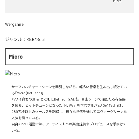
Micro
Wergshire
ジャンル：
R&B/Soul
Micro
サーフカルチャー・シーンを牽引しながら、幅広い音楽を生み出し続けてい
る「Micro (Def Tech)」

ハワイ育ちのShenとともにDef Techを結成。音楽シーンで確固たる存在感
を放ち、ヒットチューンとなった「My Way」を含むアルバム「Def Tech」は、
280万枚以上のセールスを記録し、様々な世代を通してエヴァーグリーンな
人気を誇っている。

自身のソロ活動では、アーティストへの楽曲提供やプロデュースを手掛けて
いる。