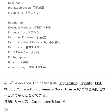
Bass : Yan-G

Drums,percussion : 平谷庄至

Programing : ホリエアキラ

Description

Executive Producer : 伊藤アキトモ

Producer：ホリエアキラ

Recording Engineer : 河野武史

Recorded , Mixed & Mastered by : 小林勝行

Recorded at : 芸森スタジオ

Edit & Movie Cam : 大山信

Photographer :

Director : 大山信

Artwork Design : ながはり朱美
なお「
Casablanca (Tribute Ver.)
」は、
Apple Music
、
Spotify
、
LINE
MUSIC
、
YouTube Music
、
Amazon Music Unlimited
などの音楽配信サ
ービスで聴くことができる。
各配信サービス：
Casablanca (Tribute Ver.)