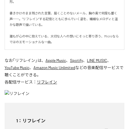
形。

書きかけのまま残された言葉、届くことのないメール、胸の奥で何度も響く
声──。"リフレイン"する記憶とともに歩んでいく姿を、繊細なメロディと温
かな歌声で描いている。

誰もが心の中に抱えている、大切な人への想いにそっと寄り添う、Microなら
ではのエモーショナルな一曲。
なお「
リフレイン
」は、
Apple Music
、
Spotify
、
LINE MUSIC
、
YouTube Music
、
Amazon Music Unlimited
などの音楽配信サービスで
聴くことができる。
各配信サービス：
リフレイン
1
：
リフレイン