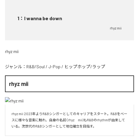
1
：
I wanna be down
rhyz mii
rhyz mii
ジャンル：
R&B/Soul
/
J-Pop
/
ヒップホップ/ラップ
rhyz mii
rhyz mii 2023年よりR&Bシンガーとしてのキャリアをスタート。R&Bをベー
スに様々な音楽に触れ、自身の名前（rhyz　mii)もR&Bのrhythmが由来して
いる。次世代のR&Bシンガーとして地位確立を目指す。