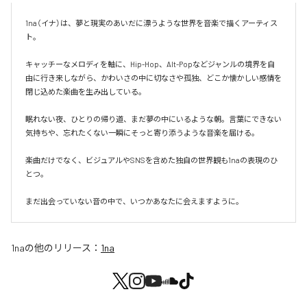
1na（イナ）は、夢と現実のあいだに漂うような世界を音楽で描くアーティス
ト。

キャッチーなメロディを軸に、Hip-Hop、Alt-Popなどジャンルの境界を自
由に行き来しながら、かわいさの中に切なさや孤独、どこか懐かしい感情を
閉じ込めた楽曲を生み出している。

眠れない夜、ひとりの帰り道、まだ夢の中にいるような朝。言葉にできない
気持ちや、忘れたくない一瞬にそっと寄り添うような音楽を届ける。

楽曲だけでなく、ビジュアルやSNSを含めた独自の世界観も1naの表現のひ
とつ。

まだ出会っていない音の中で、いつかあなたに会えますように。
1na
の他のリリース：
1na