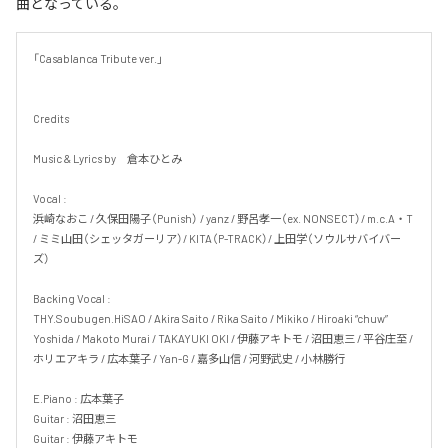
曲となっている。
「Casablanca Tribute ver.」

Credits

Music & Lyrics by　倉本ひとみ

Vocal :

浜崎なおこ / 久保田陽子（Punish） / yanz / 野呂孝一（ex. NONSECT）/ m.c.A・T 
/ ミミ山田（シェッタガーリア）/ KITA（P-TRACK）/ 上田学（ソウルサバイバー
ズ）

Backing Vocal : 

THY.Soubugen.HiSAO / Akira Saito / Rika Saito / Mikiko / Hiroaki “chuw” 
Yoshida / Makoto Murai / TAKAYUKI OKI / 伊藤アキトモ / 沼田恵三 / 平谷庄至 / 
ホリエアキラ / 広本葉子 / Yan-G / 嘉多山信 / 河野武史 / 小林勝行

E.Piano : 広本葉子

Guitar : 沼田恵三

Guitar : 伊藤アキトモ
