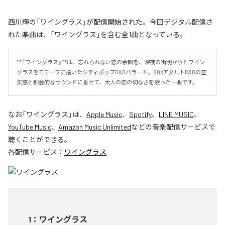
西川輝の「ワイングラス」が配信開始された。今回デジタル配信さ
れた楽曲は、「ワイングラス」を含む全1曲となっている。
**『ワイングラス』**は、忘れられない恋の余韻を、深夜の街明かりとワイン
グラスをモチーフに描いたシティポップR&Bバラード。80sアダルトR&Bの空
気感と都会的なサウンドに乗せて、大人の恋の切なさを歌った一曲です。
なお「
ワイングラス
」は、
Apple Music
、
Spotify
、
LINE MUSIC
、
YouTube Music
、
Amazon Music Unlimited
などの音楽配信サービスで
聴くことができる。
各配信サービス：
ワイングラス
1
：
ワイングラス