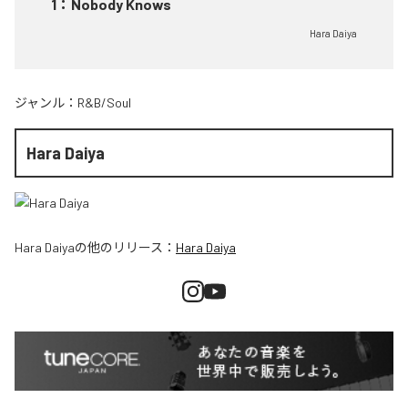
1
：
Nobody Knows
Hara Daiya
ジャンル：
R&B/Soul
Hara Daiya
Hara Daiya
の他のリリース：
Hara Daiya