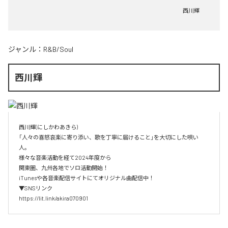
西川輝
ジャンル：
R&B/Soul
西川輝
西川輝(にしかわあきら)

「人々の喜怒哀楽に寄り添い、歌を丁寧に届けること」を大切にした唄い
人。

様々な音楽活動を経て2024年度から

関東圏、九州各地でソロ活動開始！

iTunesや各音楽配信サイトにてオリジナル曲配信中！

▼SNSリンク

https://lit.link/akira070901