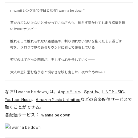
rhyz mii シングル10作目となる”I wanna be down”

惹かれてはいけないと分かっていながらも、抗えず惹かれてしまう感情を描
いたR&Bナンバー

触れそうで触れられない距離感や、割り切れない想いを抱えたまま過ごす一
夜を、メロウで艶のあるサウンドに乗せて表現している

遊びのはずだった関係が、少しずつ心を侵していく――

大人の恋に潜む危うさと切なさを映し出した、夜のためのR&B
なお「
I wanna be down
」は、
Apple Music
、
Spotify
、
LINE MUSIC
、
YouTube Music
、
Amazon Music Unlimited
などの音楽配信サービスで
聴くことができる。
各配信サービス：
I wanna be down