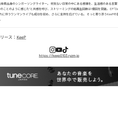
プ） 岐阜県出身のシンガーソングライター。 何気ない日常の中にある感情を、生活感のある言
のことのように感じた”と共感を呼び、ストリーミングの総再生回数は1億回を突破。 EP『Dear 
れに伴うワンマンライブも成功を収め、さらに支持を広げている。 そっと寄り添うKeePの
。
リース：
KeeP
https://keep0103.ryzm.jp