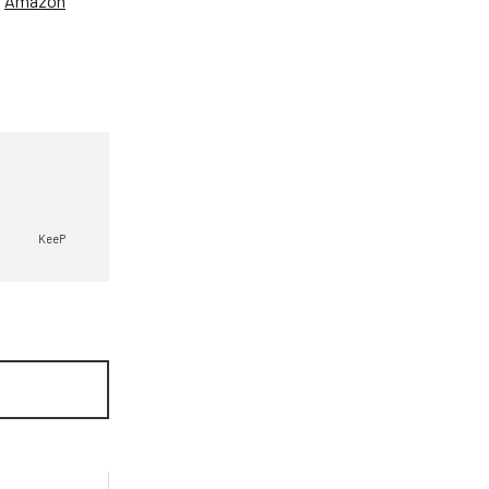
、
Amazon
KeeP