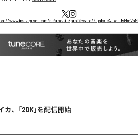
ps://www.instagram.com/ne4rbeats/profilecard/?igsh=cXJoanJvNmVn
ライカ、「2DK」を配信開始