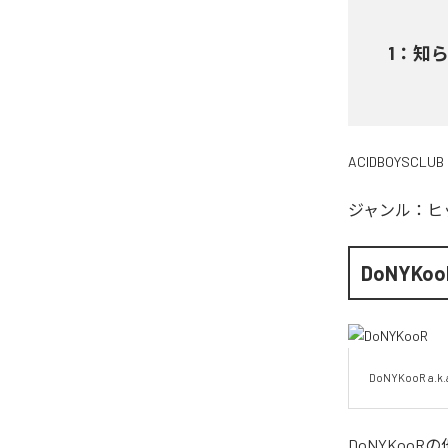
1
：
知ら
ACIDBOYSCLUB
ジャンル：
ヒ
DoNYKoo
DoNYKooR a.k.
DoNYKooR
の