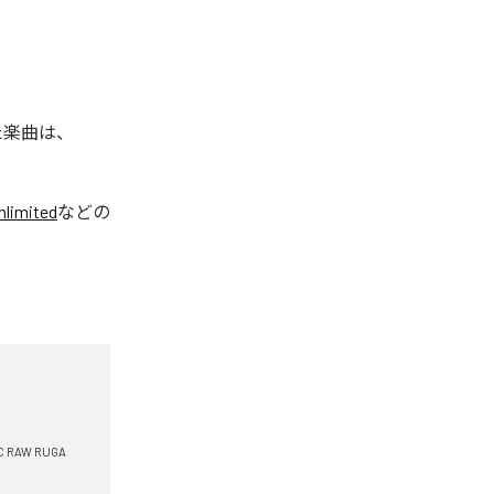
れた楽曲は、
limited
などの
C RAW RUGA