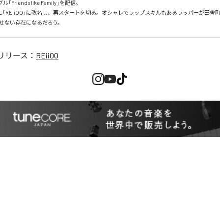
「Friends like Family」を配信。

に「REiiOO」に改名し、再スタートを切る。オシャレでラップスキルもあるラッパーが田舎
せない存在になるだろう。
リリース：
REiiOO