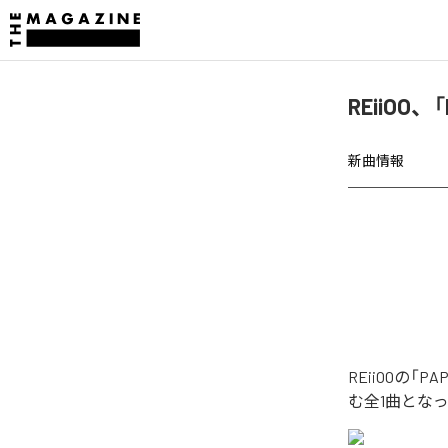
REiiOO
新曲情報
REiiOOの
む全1曲とな