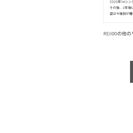
2020年1stシングル
その後、2年後
姿は今後目が離
REiiOO
の他の