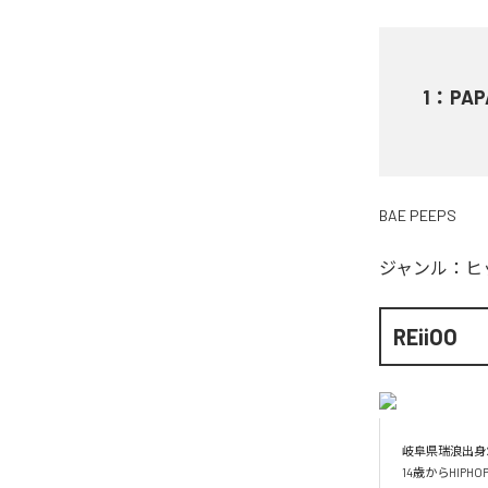
1
：
PAP
BAE PEEPS
ジャンル：
ヒ
REiiOO
岐阜県瑞浪出身2
14歳からHI