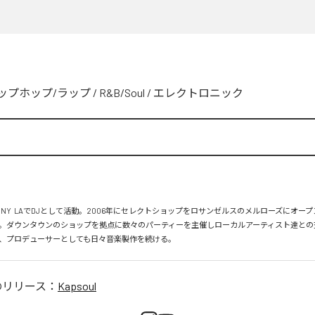
ップホップ/ラップ
/
R&B/Soul
/
エレクトロニック
、NY  LAでDJとして活動。2006年にセレクトショップをロサンゼルスのメルローズにオー
。ダウンタウンのショップを拠点に数々のパーティーを主催しローカルアーティスト達との
、プロデューサーとしても日々音楽製作を続ける。
のリリース：
Kapsoul