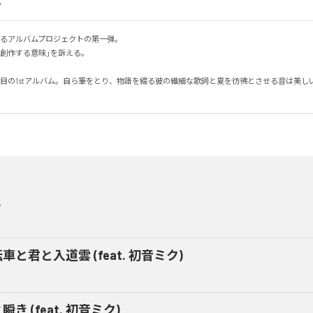
。
るアルバムプロジェクトの第一弾。

作する意味」を訴える。

夏目の1stアルバム。自ら筆をとり、物語を綴る彼の繊細な歌詞と夏を彷彿とさせる音は美し
上
車と君と入道雲 (feat. 初音ミク)
瞬き (feat. 初音ミク)