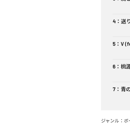
4
：
送り
5
：
V (
6
：
桃源
7
：
青の
ジャンル：
ボ