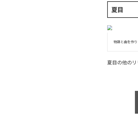
夏目
物語と曲を作り
夏目
の他のリ