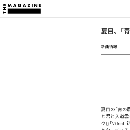
夏目、「
新曲情報
夏目の「青の
と君と入道雲 (f
ク)」「V (fe