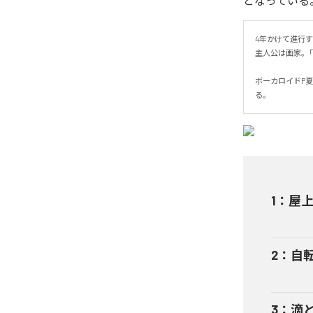
となっている
4年かけて進行す
主人公は画家。「創
ボーカロイドP
る。
1
：
屋
2
：
自転
3
：
滴と