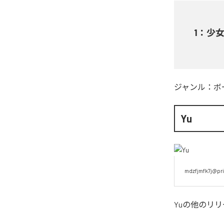
1
：
少女A
ジャンル：
ボ
Yu
mdzfjmfk7j@pri
Yu
の他のリリ