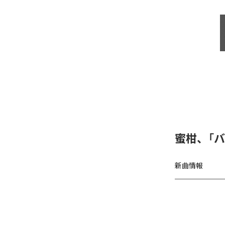
蜜柑、「バグチ
新曲情報