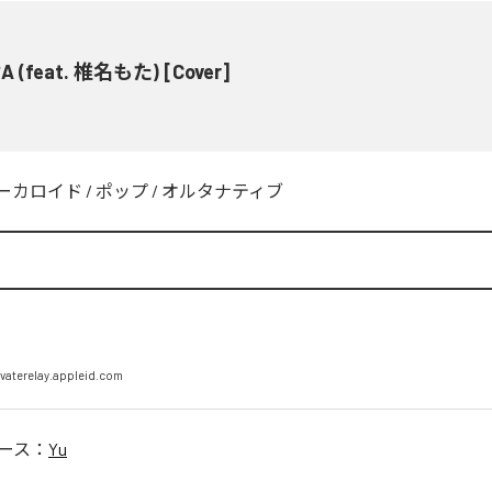
 (feat. 椎名もた) [Cover]
ーカロイド
/
ポップ
/
オルタナティブ
vaterelay.appleid.com
ース：
Yu