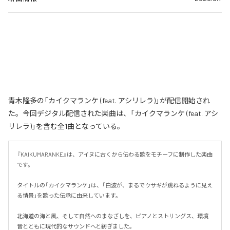
青木隆多の「カイクマランケ (feat. アシリレラ)」が配信開始され
た。今回デジタル配信された楽曲は、「カイクマランケ (feat. アシ
リレラ)」を含む全1曲となっている。
『KAIKUMARANKE』は、アイヌに古くから伝わる歌をモチーフに制作した楽曲
です。

タイトルの「カイクマランケ」は、「白波が、まるでウサギが跳ねるように見え
る情景」を歌った伝承に由来しています。

北海道の海と風、そして自然へのまなざしを、ピアノとストリングス、環境
音とともに現代的なサウンドへと紡ぎました。
