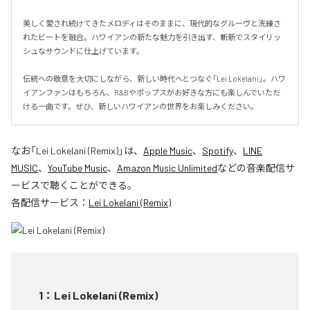
美しく愛され続けてきたメロディはそのままに、現代的なグルーヴと洗練さ
れたビートを融合。ハワイアンの新たな魅力を引き出す、斬新でスタイリッ
シュなサウンドに仕上げています。

伝統への敬意を大切にしながら、新しい時代へとつなぐ「Lei Lokelani」。ハワ
イアンファンはもちろん、R&Bやポップスがお好きな方にも楽しんでいただ
ける一曲です。ぜひ、新しいハワイアンの世界をお楽しみください。
なお「
Lei Lokelani (Remix)
」は、
Apple Music
、
Spotify
、
LINE
MUSIC
、
YouTube Music
、
Amazon Music Unlimited
などの音楽配信サ
ービスで聴くことができる。
各配信サービス：
Lei Lokelani (Remix)
1
：
Lei Lokelani (Remix)