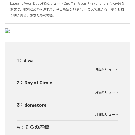
Lute and Vocal Duo 月猫とリュート 2nd Mini Album「Ray of Circle」“ 未完成な
少女は、歓喜と恐怖を連れて、今日も空を飛ぶ ”サーカスで生きる、儚くも強
く咲き誇る、少女たちの物語。
1
：
diva
月猫とリュート
2
：
Ray of Circle
月猫とリュート
3
：
domatore
月猫とリュート
4
：
そらの座標