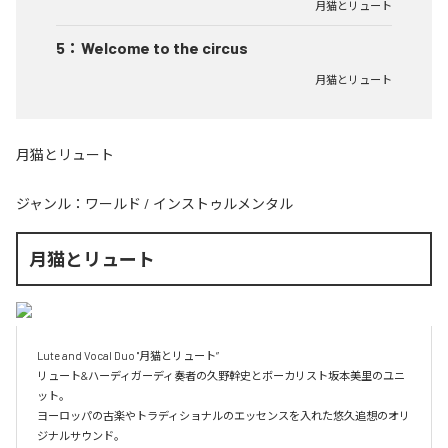
月猫とリュート
5
：
Welcome to the circus
月猫とリュート
月猫とリュート
ジャンル：
ワールド
/
インストゥルメンタル
月猫とリュート
Lute and Vocal Duo "月猫とリュート”

リュート&ハーディガーディ奏者の久野幹史とボーカリスト坂本美里のユニ
ット。

ヨーロッパの古楽やトラディショナルのエッセンスを入れた悠久追想のオリ
ジナルサウンド。
