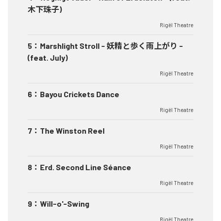
木下珠子)
Rigël Theatre
5
：
Marshlight Stroll - 妖精と歩く雨上がり -
(feat. July)
Rigël Theatre
6
：
Bayou Crickets Dance
Rigël Theatre
7
：
The Winston Reel
Rigël Theatre
8
：
Erd. Second Line Séance
Rigël Theatre
9
：
Will-o'-Swing
Rigël Theatre