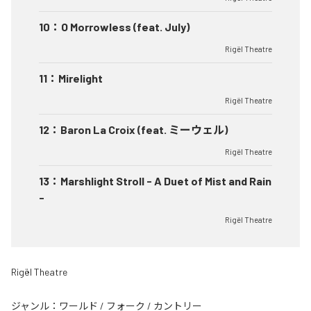
10
：
O Morrowless (feat. July)
Rigël Theatre
11
：
Mirelight
Rigël Theatre
12
：
Baron La Croix (feat. ミーウェル)
Rigël Theatre
13
：
Marshlight Stroll - A Duet of Mist and Rain
-
Rigël Theatre
Rigël Theatre
ジャンル：
ワールド
/
フォーク
/
カントリー