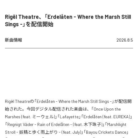
Rigël Theatre、「Erdelåten - Where the Marsh Still
Sings -」を配信開始
新曲情報
2026.8.5
Rigël Theatreの「Erdelåten - Where the Marsh Still Sings -」が配信開
始された。今回デジタル配信された楽曲は、「Once Upon the
Marshes (feat. ミーウェル)」「Lafayette」「Erdelåten (feat. EUREKA)」
「Regnigt Väder - Rain of Erdelåten - (feat. 木下珠子)」「Marshlight
Stroll - 妖精と歩く雨上がり - (feat. July)」「Bayou Crickets Dance」