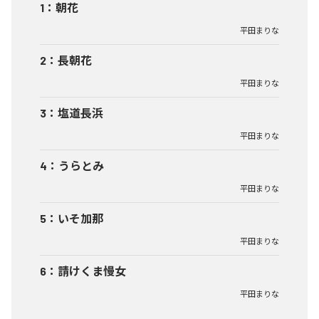
1
：
朝花
平田まりな
2
：
長朝花
平田まりな
3
：
塩道長浜
平田まりな
4
：
うらとみ
平田まりな
5
：
いそ加那
平田まりな
6
：
請けくま慢女
平田まりな