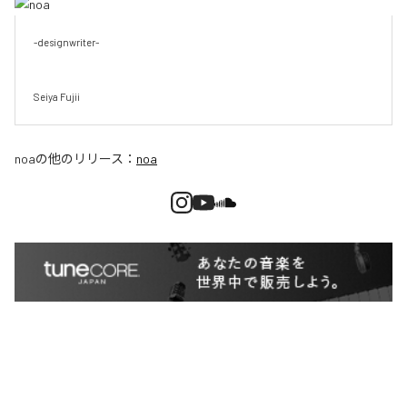
-designwriter-

Seiya Fujii
noa
の他のリリース：
noa