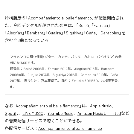
片桐勝彦の「Acompañamiento al baile flamenco」が配信開始され
た。今回デジタル配信された楽曲は、「Soleá」「Farruca」
「Alegrías」「Bambera」「Guajira」「Siguiriya」「Caña」「Caracoles」を
含む全8曲となっている。
フラメンコの踊り伴奏（ギター、カンテ、パルマ、カホン、バイオリン）の参
考になるCDです。 

録音年： Soleá 2009年、Farruca 2012年、Alegrías 2018年、Bambera 
2009m年、Guajira 2013年、Siguiriya 2012年、Caracoles 2019年、Caña 
2017年。 振り付け： 宮本亜都子。 踊り： Estudio ROMERO、片桐亜実音、
他。
なお「
Acompañamiento al baile flamenco
」は、
Apple Music
、
Spotify
、
LINE MUSIC
、
YouTube Music
、
Amazon Music Unlimited
など
の音楽配信サービスで聴くことができる。
各配信サービス：
Acompañamiento al baile flamenco