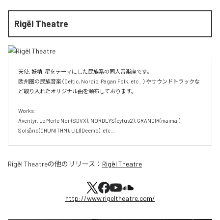
Rigël Theatre
天使, 妖精, 星をテーマにした民族系の同人音楽座です。

欧州圏の民族音楽（Celtic, Nordic, Pagan Folk, etc...）やサウンドトラックな
ど取り入れたオリジナル曲を頒布しております。

Works:

Äventyr, Le Merle Noir(SDVX), NORDLYS(cytus2), GRÄNDIR(maimai), 
Solsånd(CHUNITHM), LILI(Deemo), etc...
Rigël Theatre
の他のリリース：
Rigël Theatre
http://www.rigeltheatre.com/