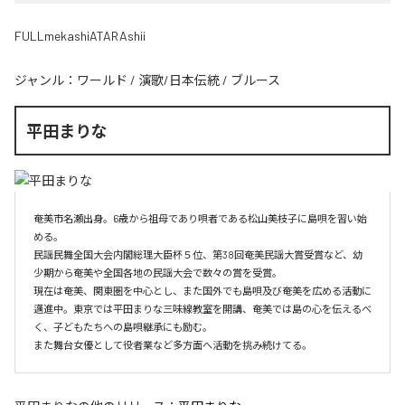
FULLmekashiATARAshii
ジャンル：
ワールド
/
演歌/日本伝統
/
ブルース
平田まりな
奄美市名瀬出身。6歳から祖母であり唄者である松山美枝子に島唄を習い始
める。

民謡民舞全国大会内閣総理大臣杯５位、第38回奄美民謡大賞受賞など、幼
少期から奄美や全国各地の民謡大会で数々の賞を受賞。

現在は奄美、関東圏を中心とし、また国外でも島唄及び奄美を広める活動に
邁進中。東京では平田まりな三味線教室を開講、奄美では島の心を伝えるべ
く、子どもたちへの島唄継承にも励む。

また舞台女優として役者業など多方面へ活動を挑み続けてる。