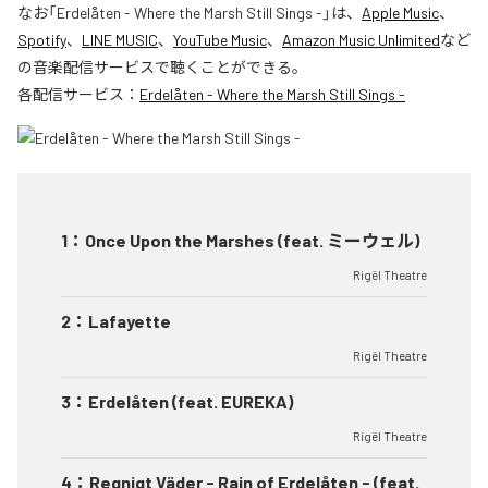
なお「
Erdelåten - Where the Marsh Still Sings -
」は、
Apple Music
、
Spotify
、
LINE MUSIC
、
YouTube Music
、
Amazon Music Unlimited
など
の音楽配信サービスで聴くことができる。
各配信サービス：
Erdelåten - Where the Marsh Still Sings -
1
：
Once Upon the Marshes (feat. ミーウェル)
Rigël Theatre
2
：
Lafayette
Rigël Theatre
3
：
Erdelåten (feat. EUREKA)
Rigël Theatre
4
：
Regnigt Väder - Rain of Erdelåten - (feat.