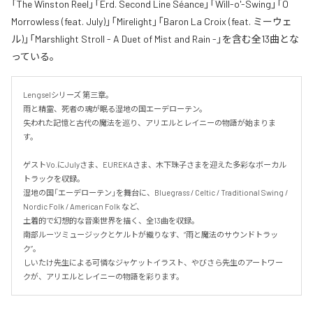
「The Winston Reel」「Erd. Second Line Séance」「Will-o'-Swing」「O
Morrowless (feat. July)」「Mirelight」「Baron La Croix (feat. ミーウェ
ル)」「Marshlight Stroll - A Duet of Mist and Rain -」を含む全13曲とな
っている。
Lengselシリーズ 第三章。

雨と精霊、死者の魂が眠る湿地の国エーデローテン。

失われた記憶と古代の魔法を巡り、アリエルとレイニーの物語が始まりま
す。

ゲストVo.にJulyさま、EUREKAさま、木下珠子さまを迎えた多彩なボーカル
トラックを収録。

湿地の国「エーデローテン」を舞台に、Bluegrass / Celtic / Traditional Swing / 
Nordic Folk / American Folk など、

土着的で幻想的な音楽世界を描く、全13曲を収録。

南部ルーツミュージックとケルトが織りなす、“雨と魔法のサウンドトラッ
ク”。

しいたけ先生による可憐なジャケットイラスト、やびさら先生のアートワー
クが、アリエルとレイニーの物語を彩ります。