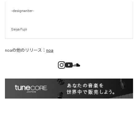
-designwriter-

Seiya Fujii
noa
の他のリリース：
noa