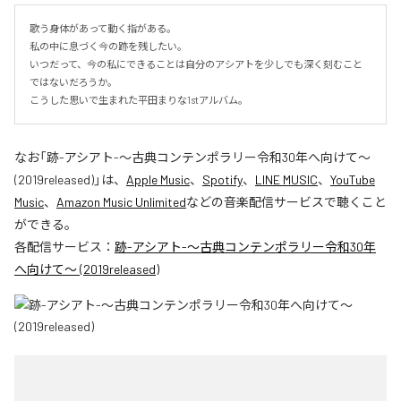
歌う身体があって動く指がある。

私の中に息づく今の跡を残したい。

いつだって、今の私にできることは自分のアシアトを少しでも深く刻むこと
ではないだろうか。

こうした思いで生まれた平田まりな1stアルバム。
なお「
跡-アシアト-〜古典コンテンポラリー令和30年へ向けて〜
(2019released)
」は、
Apple Music
、
Spotify
、
LINE MUSIC
、
YouTube
Music
、
Amazon Music Unlimited
などの音楽配信サービスで聴くこと
ができる。
各配信サービス：
跡-アシアト-〜古典コンテンポラリー令和30年
へ向けて〜 (2019released)