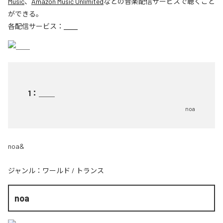
Music
、
Amazon Music Unlimited
などの音楽配信サービスで聴くこと
ができる。
各配信サービス：
＿＿
1
：
＿＿
noa
noa&
ジャンル：
ワールド
/
トランス
noa