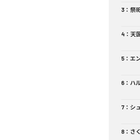
3
：
祭
4
：
天
5
：
エ
6
：
ハ
7
：
シ
8
：
さ