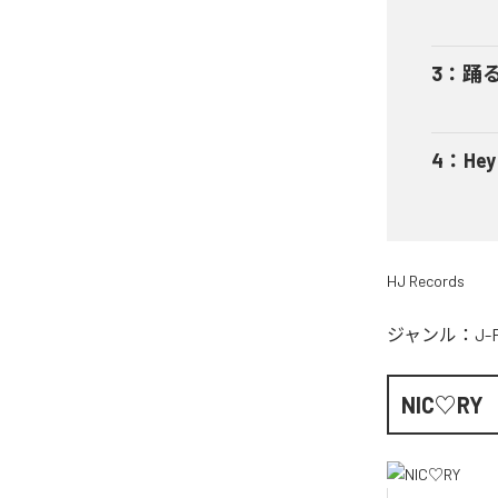
3
：
踊
4
：
He
HJ Records
ジャンル：
J-
NIC♡RY