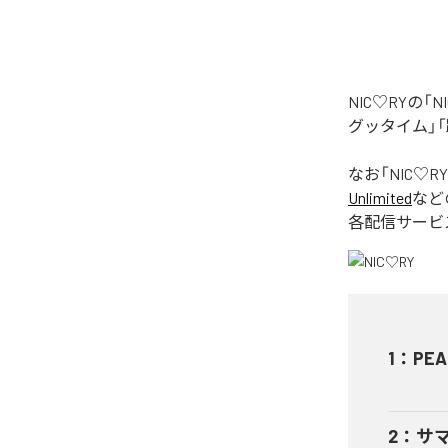
NIC♡RYの
グッタイム」「
なお「
NIC♡RY
Unlimited
など
各配信サービ
1
：
PEA
2
：
サ