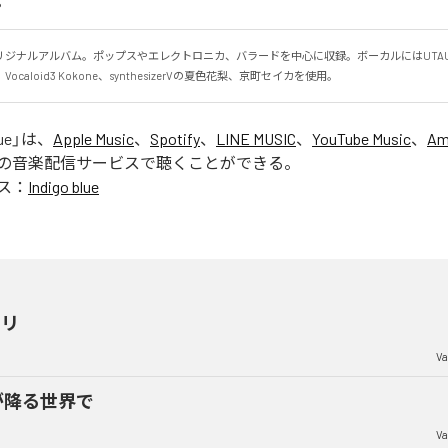
。
リジナルアルバム。ポップスやエレクトロニカ、バラードを中心に収録。ボーカルにはUTAU
caloid3 Kokone、synthesizerVの夏色花梨、京町セイカを使用。
ue
」は、
Apple Music
、
Spotify
、
LINE MUSIC
、
YouTube Music
、
Am
の音楽配信サービスで聴くことができる。
ス：
Indigo blue
ラリ
Va
が降る世界で
Va