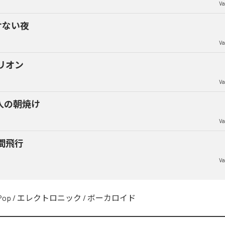
Va
けない夜
Va
リオン
Va
人の朝焼け
Va
間飛行
Va
Pop
/
エレクトロニック
/
ボーカロイド