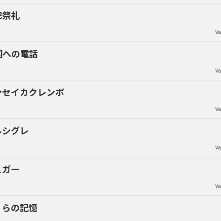
祀祭礼
Va
国への電話
Va
ンセイカクレンボ
Va
ルシグレ
Va
ュガー
Va
くらの記憶