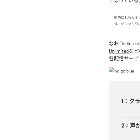
となっている
藍色にしもんオ
惺、ゲキヤクや、Vo
なお「
Indigo bl
Unlimited
など
各配信サービ
1
：
ク
2
：
声