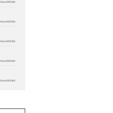
rious Artists
rious Artists
rious Artists
rious Artists
rious Artists