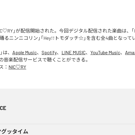
「NIC♡RY」が配信開始された。今回デジタル配信された楽曲は、「P
踊るニンニコリン」「Hey!!トモダッチ☆」を含む全4曲となって
」は、
Apple Music
、
Spotify
、
LINE MUSIC
、
YouTube Music
、
Amaz
の音楽配信サービスで聴くことができる。
ス：
NIC♡RY
CE
マグッタイム