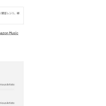
 闇音レンリ、緋
azon Music
rious Artists
rious Artists