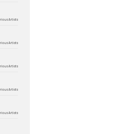
rious Artists
rious Artists
rious Artists
rious Artists
rious Artists