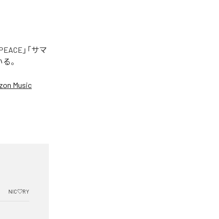
EACE」「サマ
いる。
on Music
NIC♡RY