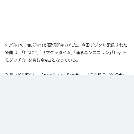
NIC♡RYの「NIC♡RY」が配信開始された。今回デジタル配信された
楽曲は、「PEACE」「サマグッタイム」「踊るニンニコリン」「Hey!!ト
モダッチ☆」を含む全4曲となっている。
なお「
NIC♡RY
」は、
Apple Music
、
Spotify
、
LINE MUSIC
、
YouTube
Music
、
Amazon Music Unlimited
などの音楽配信サービスで聴くこと
ができる。
各配信サービス：
NIC♡RY