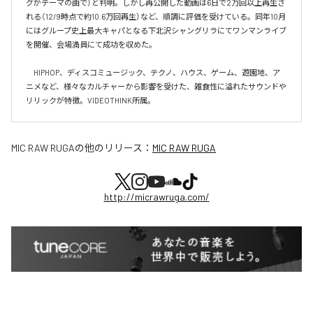
グがテーマの曲で）と判明。しかし再公開した動画は6日で2万回以上再生さ
れる（12/9時点で約10.6万回再生）など、順調に評価を受けている。同年10月
にはグループ史上最大キャパとなる下北沢シャングリラにてワンマンライブ
を開催、会場満員にて成功を収めた。

　HIPHOP、ディスコミュージック、テクノ、ハウス、ゲーム、遊園地、ア
ニメなど、様々なカルチャーから影響を受けた、雑食性に溢れたサウンドや
リリックが特徴。VIDEOTHINK所属。
MIC RAW RUGA
の他のリリース：
MIC RAW RUGA
http://micrawruga.com/