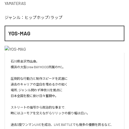
YAMATERAS
ジャンル：
ヒップホップ/ラップ
YOS-MAG
石川県金沢市出身。

横浜の大型crew BAYHOOD所属のMC。

圧倒的な行動力と制作スピードを武器に

過去のキャリアの空白を埋めるかの如く

場所, ジャンル問わず神奈川を拠点に

日本全国を股に掛け日々奮闘中。

ストリートの描写から政治的な事まで.

時にはユーモアを交えながらリリックの振り幅は広い。

過去3度ワンマンLIVEを成功、LIVE BATTLEでも幾多の優勝を誇るなど、