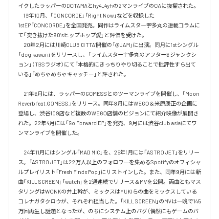
イクしたラッパーのDOTAMAとhy4_4yhの2マンライブのOAに抜擢された。

　19年10月、「CONCORDE」「Right Now」などを収録した
1stEP「CONCORDE」を全国発売。同作はライムスター宇多丸の連載コラムに
て「突き抜けた90’sヒップホップ愛」と評価を受けた。

　20年2月には川崎CLUB CITTA’開催の「@JAM」に出演。同月に1stシングル
「dog kawaii」をリリースし、「ライムスター宇多丸のアフター6 ジャンクシ
ョン」（TBSラジオ）にて「本格的にきっちりやり切ることで批評性すら出て
いる」「めちゃめちゃキャッチー」と評された。

　21年6月には、ラッパーのGOMESSとのツーマンライブを開催し、「Moon 
Reverb feat.GOMESS」をリリース。同年8月にはWEGO＆米原康正の企画に
登場し、渋谷109店など複数のWEGO店舗のビジョンにて紹介映像が展開さ
れた。22年4月には「Go Forward EP」を発売、9月には渋谷club asiaにてワ
ンマンライブを開催した。

　24年11月にはシングル「MAD MIC」を、25年1月には「ASTRO JET」をリリー
ス。「ASTRO JET」は22万人以上のフォロワーを集めるSpotifyのオフィシャ
ルプレイリスト「Fresh Finds Pop」にリストインした。また、同年9月には新
曲「KILL SCREEN」「watch」を2週連続でリリース＆MVを公開。両曲ともマス
タリングはWONKの井上幹が、ミックスはYUKIらの曲をミックスしている
コレナガタクロウが、それぞれ担当した。「KILL SCREEN」のMVは一晩で145
万回再生し話題となったが、のちにシステム上のバグ（偶然にもゲームのバ