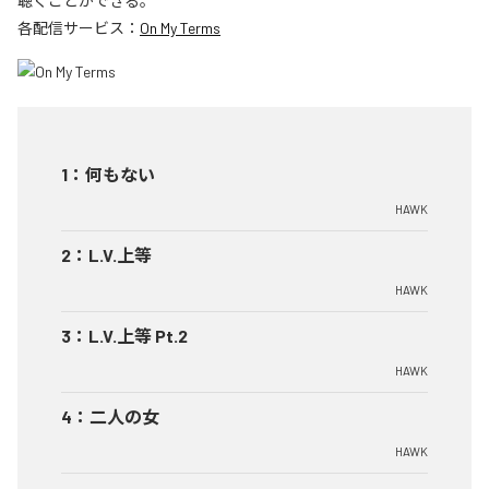
聴くことができる。
各配信サービス：
On My Terms
1
：
何もない
HAWK
2
：
L.V.上等
HAWK
3
：
L.V.上等 Pt.2
HAWK
4
：
二人の女
HAWK