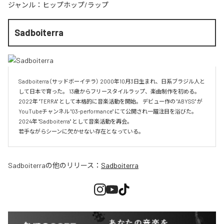
ジャンル：
ヒップホップ/ラップ
Sadboiterra
Sadboiterra（サッドボーイテラ） 2000年10月3日生まれ、日系ブラジル人と
して日本で育った。 13歳からフリースタイルラップ、楽曲制作を初める。 
2022年 "TERRA" として本格的に音楽活動を開始。 デビュー作の "ABYSS" が
YouTubeチャンネル "03-performance" にて公開され一躍注目を浴びた。 
2024年 "Sadboiterra" として音楽活動を再会。

若手ながらシーンに欠かせない存在となっている。
Sadboiterra
の他のリリース：
Sadboiterra