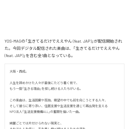
YOS-MAGの「生きてるだけでええやん (feat. JAP)」が配信開始され
た。今回デジタル配信された楽曲は、「生きてるだけでええやん
(feat. JAP)」を含む全1曲となっている。
大阪・西成。

人生を諦めかけた人々が最後にたどり着く街で、

もう一度「生きる理由」を探し続ける人たちがいる。

この楽曲は、生活困窮や孤独、絶望の中でも前を向こうとする人々、

そして彼らに寄り添い、住居支援や生活支援を通じて再出発を支える

NPO法人「生活支援機構ALL」の奮闘を描いた一曲。

綺麗ごとでは片付けられない現実と、

それでも人を信じ、手を差し伸べ続ける人たちの姿を、
