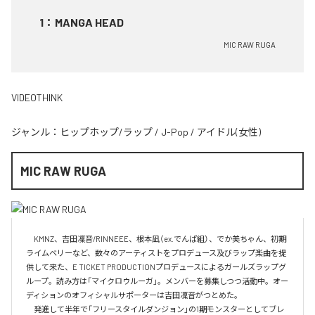
1
：
MANGA HEAD
MIC RAW RUGA
VIDEOTHINK
ジャンル：
ヒップホップ/ラップ
/
J-Pop
/
アイドル(女性)
MIC RAW RUGA
　KMNZ、吉田凜音/RINNEEE、根本凪（ex.でんぱ組）、でか美ちゃん、初期
ライムベリーなど、数々のアーティストをプロデュース及びラップ楽曲を提
供して来た、E TICKET PRODUCTIONプロデュースによるガールズラップグ
ループ。読み方は「マイクロウルーガ」。メンバーを募集しつつ活動中。オー
ディションのオフィシャルサポーターは吉田凜音がつとめた。

　発進して半年で「フリースタイルダンジョン」の1期モンスターとしてブレ