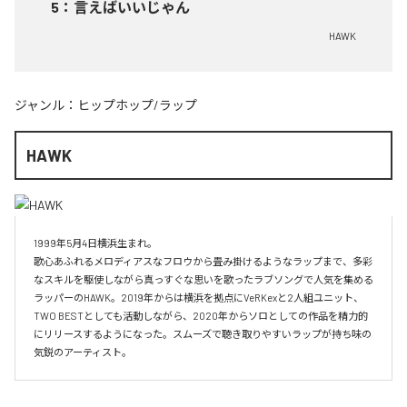
5
：
言えばいいじゃん
HAWK
ジャンル：
ヒップホップ/ラップ
HAWK
1999年5月4日横浜生まれ。

歌心あふれるメロディアスなフロウから畳み掛けるようなラップまで、多彩
なスキルを駆使しながら真っすぐな思いを歌ったラブソングで人気を集める
ラッパーのHAWK。2019年からは横浜を拠点にVeRKexと2人組ユニット、
TWO BESTとしても活動しながら、2020年からソロとしての作品を精力的
にリリースするようになった。スムーズで聴き取りやすいラップが持ち味の
気鋭のアーティスト。