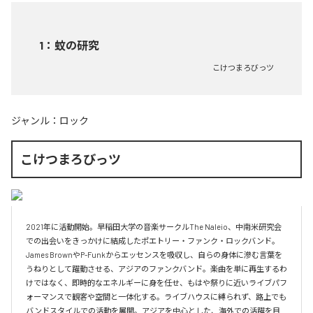
1
：
蚊の研究
こけつまろびっツ
ジャンル：
ロック
こけつまろびっツ
2021年に活動開始。早稲田大学の音楽サークルThe Naleio、中南米研究会
での出会いをきっかけに結成したポエトリー・ファンク・ロックバンド。
James BrownやP-Funkからエッセンスを吸収し、自らの身体に滲む言葉を
うねりとして躍動させる、アジアのファンクバンド。楽曲を単に再生するわ
けではなく、即時的なエネルギーに身を任せ、もはや祭りに近いライブパフ
ォーマンスで観客や空間と一体化する。ライブハウスに縛られず、路上でも
バンドスタイルでの活動を展開。アジアを中心とした、海外での活躍を目