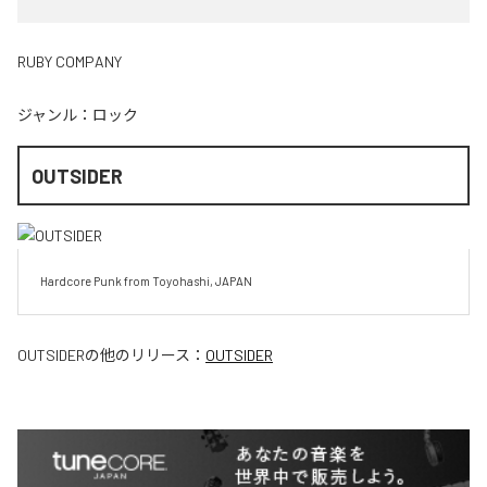
RUBY COMPANY
ジャンル：
ロック
OUTSIDER
Hardcore Punk from Toyohashi, JAPAN
OUTSIDER
の他のリリース：
OUTSIDER