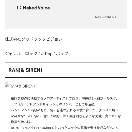
1
：
Naked Voice
RAN(& SIREN)
株式会社グッドラックビジョン
ジャンル：
ロック
/
J-Pop
/
ポップ
RAN(& SIREN)
福岡を拠点に活動するソロアーティストであり、現在は2人組ガールズグル
ープ「& SIREN（アンドサイレン）」のメンバーとしても活動。

バンドマンの両親のもと、常に音楽が流れる環境で育った。ダンスで培っ
た確かなリズム感と、聴く人の胸に深く突き刺さるような力強く真っ直ぐな
歌声が持ち味。

GLIM SPANKYやELLEGARDENといったロックの系譜を受け継ぎながら、ジ