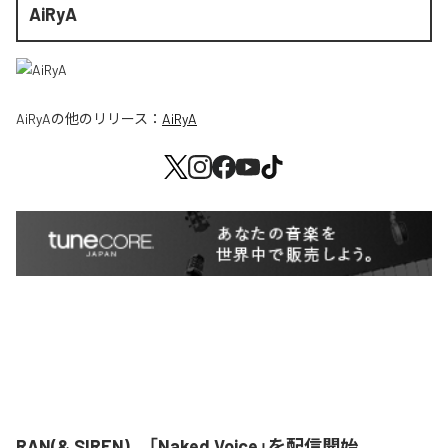
AiRyA
AiRyA
の他のリリース：
AiRyA
RAN(& SIREN)、「Naked Voice」を配信開始