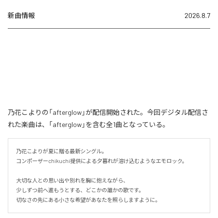
新曲情報
2026.8.7
乃花こよりの「afterglow」が配信開始された。今回デジタル配信さ
れた楽曲は、「afterglow」を含む全1曲となっている。
乃花こよりが夏に贈る最新シングル。

コンポーザーchikuchi提供による夕暮れが溶け込むようなエモロック。

大切な人との思い出や別れを胸に抱えながら、

少しずつ前へ進もうとする、どこかの誰かの歌です。

切なさの先にある小さな希望があなたを照らしますように。