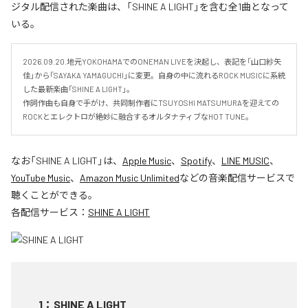
ジタル配信された楽曲は、「SHINE A LIGHT」を含む全1曲となって
いる。
2026.09.20.地元YOKOHAMAでのONEMAN LIVEを決起し、表記を「山口紗矢
佳」から「SAYAKA YAMAGUCHI」に変更。自身の中に流れるROCK MUSICに系統
した最新楽曲「SHINE A LIGHT」。

作詞作曲も自身で手がけ、共同制作者にTSUYOSHI MATSUMURAを迎えての
ROCKとエレクトロが絶妙に融合するオルタナティブなHOT TUNE。
なお「
SHINE A LIGHT
」は、
Apple Music
、
Spotify
、
LINE MUSIC
、
YouTube Music
、
Amazon Music Unlimited
などの音楽配信サービスで
聴くことができる。
各配信サービス：
SHINE A LIGHT
1
：
SHINE A LIGHT