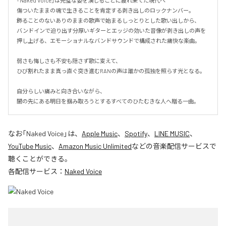
「Naked Voice」は完璧な姿を演じることに疲れ果てた現代へ

傷ついたままの魂で生きることを肯定する剥き出しのロックナンバー。

飾ることのないありのままの歌声で始まるしっとりとした歌い出しから、

バンドインで迫り出す分厚いギターとエッジの効いた音像が剥き出しの声を
押し上げる、エモーショナルなバンドサウンドで構成された痛快な楽曲。

弱さも悔しさも不安も隠さず歌に変えて、

ひび割れたまま真っ直ぐ突き進むRANの声は誰かの孤独を照らす光となる。

自分らしい痛みと向き合いながら、

闇の先にある明日を掴み取ろうとするすべてのひたむきな人へ贈る一曲。
なお「
Naked Voice
」は、
Apple Music
、
Spotify
、
LINE MUSIC
、
YouTube Music
、
Amazon Music Unlimited
などの音楽配信サービスで
聴くことができる。
各配信サービス：
Naked Voice