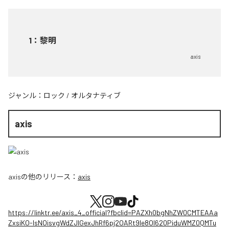
1
：
黎明
axis
ジャンル：
ロック
/
オルタナティブ
axis
axis
の他のリリース：
axis
https://linktr.ee/axis_4_official?fbclid=PAZXh0bgNhZW0CMTEAAa
ZxsiKO-IsNOisvgWdZJIGexJhRf6pj2OARt9le8OI620PiduWMZ0QMTu