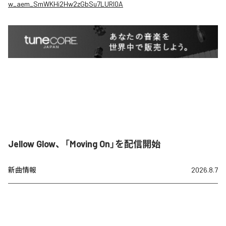
w_aem_SmWKHi2Hw2zGbSu7LURI0A
Jellow Glow、「Moving On」を配信開始
新曲情報
2026.8.7