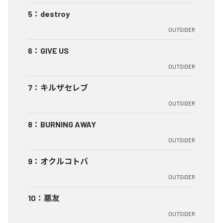
5
：
destroy
OUTSIDER
6
：
GIVE US
OUTSIDER
7
：
キルザセレブ
OUTSIDER
8
：
BURNING AWAY
OUTSIDER
9
：
オクルコトバ
OUTSIDER
10
：
悪友
OUTSIDER