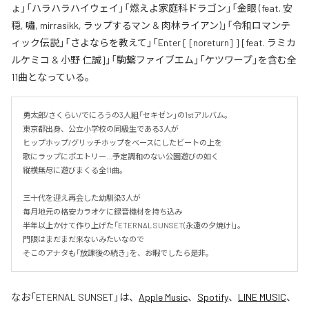
ょ」「ハラハラハイウェイ」「燃えよ家庭科ドラゴン」「金眼 (feat. 安
穏, 嘯, mirrasikk, ラップするマン & 肉林ライアン)」「令和ロマンテ
ィック伝説」「さよならを教えて」「Enter [ [noreturn] ] [feat. ラミカ
ルケミコ & 小野 仁誠]」「駒繋ファイブエム」「ケツワープ」を含む全
11曲となっている。
勇太郎/さくらい/でにろうの3人組「セキゼン」の1stアルバム。

東京都出身、公立小学校の同級生である3人が

ヒップホップ/グリッチホップをベースにしたビートの上を

歌にラップにポエトリー…予定調和のない公園遊びの如く

縦横無尽に遊びまくる全11曲。

三十代を迎え再会した幼馴染3人が

毎月地元の格安カラオケに録音機材を持ち込み

半年以上かけて作り上げた「ETERNAL SUNSET(永遠の夕焼け)」。

門限はまだまだ来ないみたいなので

そこのアナタも「放課後の続き」を、お暇でしたら是非。
なお「
ETERNAL SUNSET
」は、
Apple Music
、
Spotify
、
LINE MUSIC
、