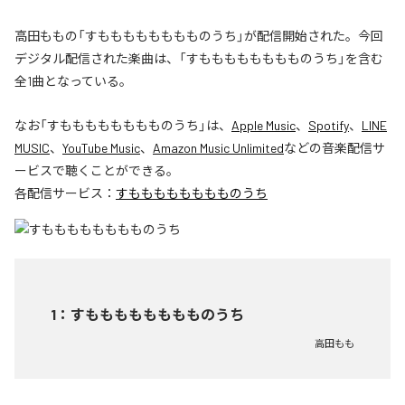
高田ももの「すもももももももものうち」が配信開始された。今回
デジタル配信された楽曲は、「すもももももももものうち」を含む
全1曲となっている。
なお「
すもももももももものうち
」は、
Apple Music
、
Spotify
、
LINE
MUSIC
、
YouTube Music
、
Amazon Music Unlimited
などの音楽配信サ
ービスで聴くことができる。
各配信サービス：
すもももももももものうち
1
：
すもももももももものうち
高田もも