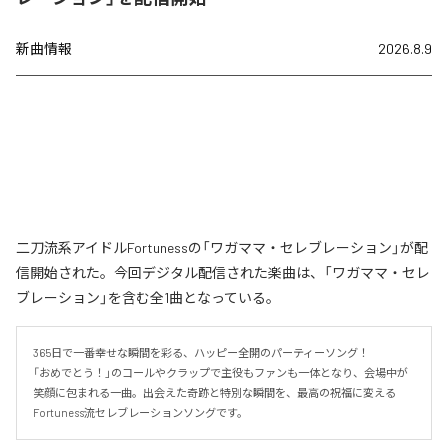
新曲情報
2026.8.9
二刀流系アイドルFortunessの「ワガママ・セレブレーション」が配
信開始された。今回デジタル配信された楽曲は、「ワガママ・セレ
ブレーション」を含む全1曲となっている。
365日で一番幸せな瞬間を彩る、ハッピー全開のパーティーソング！

「おめでとう！」のコールやクラップで主役もファンも一体となり、会場中が
笑顔に包まれる一曲。出会えた奇跡と特別な瞬間を、最高の祝福に変える
Fortuness流セレブレーションソングです。