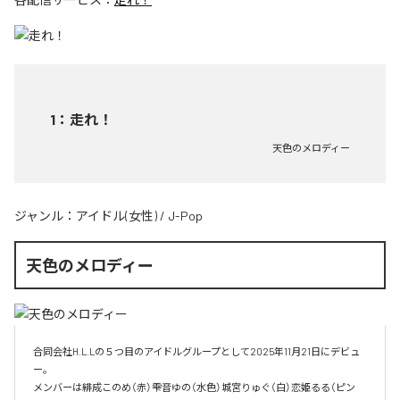
1
：
走れ！
天色のメロディー
ジャンル：
アイドル(女性)
/
J-Pop
天色のメロディー
合同会社H.L.Lの５つ目のアイドルグループとして2025年11月21日にデビュ
ー。

メンバーは緋成このめ（赤）雫音ゆの（水色）城宮りゅぐ（白）恋姫るる（ピン