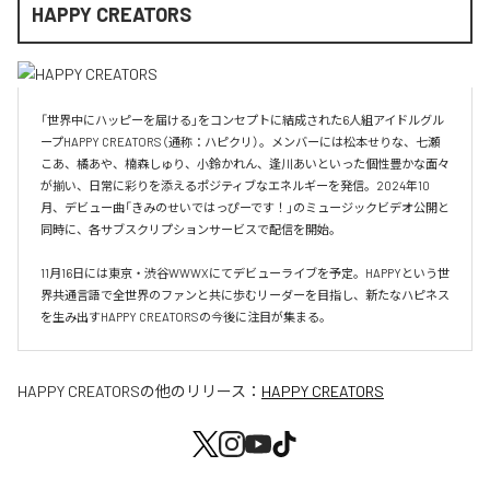
HAPPY CREATORS
「世界中にハッピーを届ける」をコンセプトに結成された6人組アイドルグル
ープHAPPY CREATORS（通称：ハピクリ）。メンバーには松本せりな、七瀬
こあ、橘あや、楠森しゅり、小鈴かれん、逢川あいといった個性豊かな面々
が揃い、日常に彩りを添えるポジティブなエネルギーを発信。2024年10
月、デビュー曲「きみのせいではっぴーです！」のミュージックビデオ公開と
同時に、各サブスクリプションサービスで配信を開始。

11月16日には東京・渋谷WWWXにてデビューライブを予定。HAPPYという世
界共通言語で全世界のファンと共に歩むリーダーを目指し、新たなハピネス
を生み出すHAPPY CREATORSの今後に注目が集まる。
HAPPY CREATORS
の他のリリース：
HAPPY CREATORS