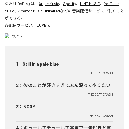
なお「
LOVE is
」は、
Apple Music
、
Spotify
、
LINE MUSIC
、
YouTube
Music
、
Amazon Music Unlimited
などの音楽配信サービスで聴くこと
ができる。
各配信サービス：
LOVE is
1
：
Still in a pale blue
THE BEAT CRASH
2
：
彼のことが好きすぎてぶん殴ってやりたい
THE BEAT CRASH
3
：
NOOM
THE BEAT CRASH
4
：
ギューしてチューして宇宙で一番好きと言