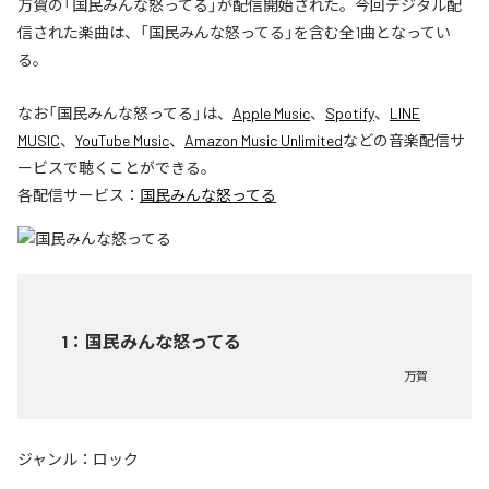
万賀の「国民みんな怒ってる」が配信開始された。今回デジタル配
信された楽曲は、「国民みんな怒ってる」を含む全1曲となってい
る。
なお「
国民みんな怒ってる
」は、
Apple Music
、
Spotify
、
LINE
MUSIC
、
YouTube Music
、
Amazon Music Unlimited
などの音楽配信サ
ービスで聴くことができる。
各配信サービス：
国民みんな怒ってる
1
：
国民みんな怒ってる
万賀
ジャンル：
ロック