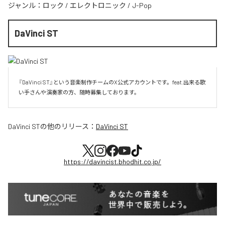
ジャンル：
ロック
/
エレクトロニック
/
J-Pop
DaVinci ST
『DaVinci ST』という音楽制作チームのX公式アカウントです。feat.出来る歌
い手さんや演奏家の方、随時募集しております。
DaVinci ST
の他のリリース：
DaVinci ST
https://davincist.bhodhit.co.jp/