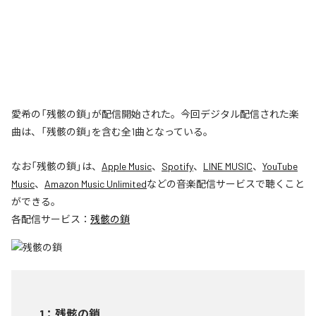
愛希の「残骸の鎖」が配信開始された。今回デジタル配信された楽
曲は、「残骸の鎖」を含む全1曲となっている。
なお「
残骸の鎖
」は、
Apple Music
、
Spotify
、
LINE MUSIC
、
YouTube
Music
、
Amazon Music Unlimited
などの音楽配信サービスで聴くこと
ができる。
各配信サービス：
残骸の鎖
1
：
残骸の鎖