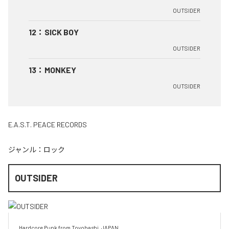
OUTSIDER
12
：
SICK BOY
OUTSIDER
13
：
MONKEY
OUTSIDER
E.A.S.T. PEACE RECORDS
ジャンル：
ロック
OUTSIDER
Hardcore Punk from Toyohashi, JAPAN