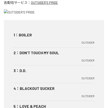
各配信サービス：
OUTSIDER’S PRIDE
1
：
BOILER
OUTSIDER
2
：
DON’T TOUCH MY SOUL
OUTSIDER
3
：
D.D.
OUTSIDER
4
：
BLACKOUT SUCKER
OUTSIDER
5
：
LOVE & PEACH