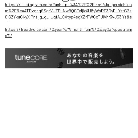
https://l.instagram.com/?u=https%3A%2F%2Flka44.hp.peraichi.co
m%2F&e=ATPvgnq9SgrVUZP_Nw9QGFeIjIzXH8yWsPF3QyDHYztC2s
0lGZYkuCKyXIPnsljg_g_IlUqfA_0Xtyp4sgXZrFWCoTJlVhr3vJ53IYs&s
=1
https://freadvoice.com/%year%/%monthnum%/%day%/%postnam
e%/