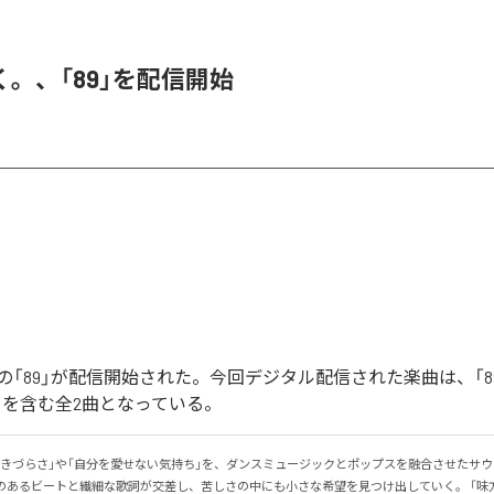
。、「89」を配信開始
「89」が配信開始された。今回デジタル配信された楽曲は、「89」
ntal)」を含む全2曲となっている。
生きづらさ」や「自分を愛せない気持ち」を、ダンスミュージックとポップスを融合させたサ
感のあるビートと繊細な歌詞が交差し、苦しさの中にも小さな希望を見つけ出していく。 「味