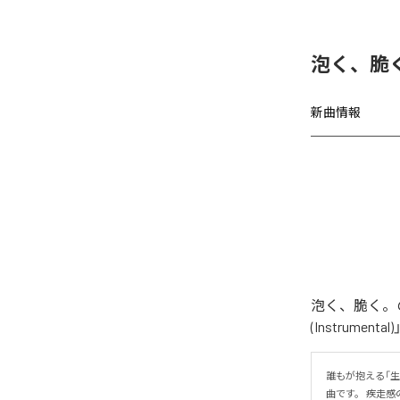
泡く、脆く
新曲情報
泡く、脆く。の
(Instrume
誰もが抱える「
曲です。 疾走