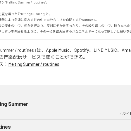
lting Summer / routines”。

唄った『Melting Summer』と、

勢により急速に変わる世の中で自分らしさを自問する『routines』。

会の変化の中で、何かを得たり、反対に何かを失ったり。その繰り返しの中で、時々立ち止
少しずつ歩き出せるように、その一歩を踏み出す小さなエネルギーになって欲しいと願いを
Summer / routines
」は、
Apple Music
、
Spotify
、
LINE MUSIC
、
Ama
の音楽配信サービスで聴くことができる。
ス：
Melting Summer / routines
ting Summer
ホワイ
tines