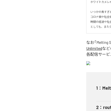
ホワイトカメレオン “Me
いつかの青すぎる夏を
コロナ禍や社会情
時間の経過や社
としても、また
なお「
Melting 
Unlimited
など
各配信サービ
1
：
Mel
2
：
rou