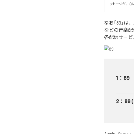
ッセージが、心
なお「
89
」は、
などの音楽配
各配信サービ
1
：
89
2
：
89 
Awaku,Moroku.