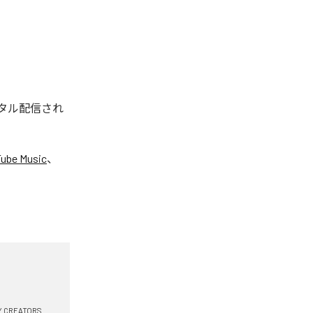
ジタル配信され
ube Music
、
Y CREATORS