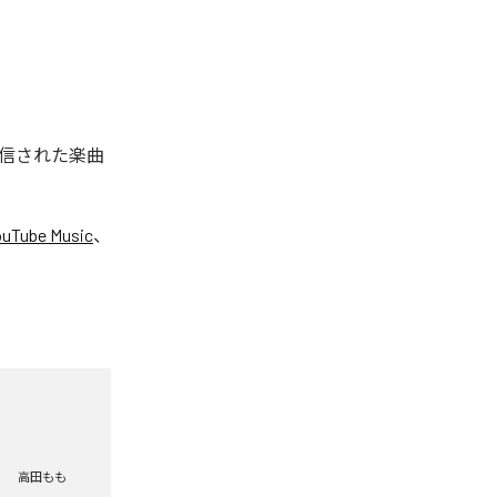
配信された楽曲
ouTube Music
、
高田もも