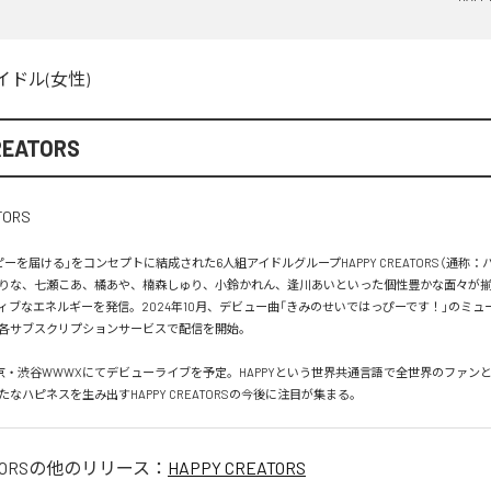
イドル(女性)
REATORS
ーを届ける」をコンセプトに結成された6人組アイドルグループHAPPY CREATORS（通称：
りな、七瀬こあ、橘あや、楠森しゅり、小鈴かれん、逢川あいといった個性豊かな面々が
ィブなエネルギーを発信。2024年10月、デビュー曲「きみのせいではっぴーです！」のミュ
各サブスクリプションサービスで配信を開始。

は東京・渋谷WWWXにてデビューライブを予定。HAPPYという世界共通言語で全世界のファン
なハピネスを生み出すHAPPY CREATORSの今後に注目が集まる。
ORS
の他のリリース：
HAPPY CREATORS