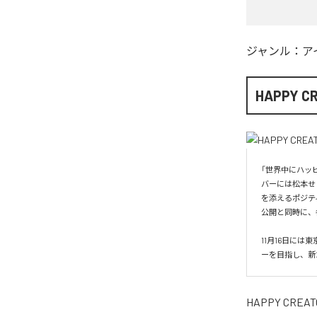
ジャンル：
ア
HAPPY C
「世界中にハッピ
バーには松本せ
を添えるポジテ
公開と同時に、
11月16日に
ーを目指し、新た
HAPPY CREAT