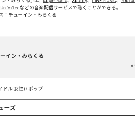
イン・みらくる
」は、
Apple Music
、
Spotify
、
LINE MUSIC
、
YouTub
Unlimited
などの音楽配信サービスで聴くことができる。
ス：
チューイン・みらくる
ューイン・みらくる
メ
イドル(女性)
/
ポップ
ューズ