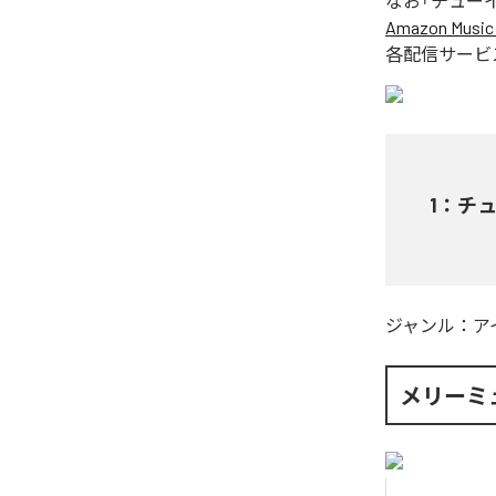
なお「
チュー
Amazon Music 
各配信サービ
1
：
チ
ジャンル：
ア
メリーミ