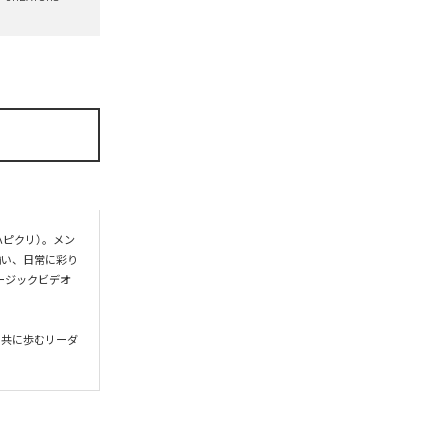
ハピクリ）。メン
揃い、日常に彩り
ージックビデオ
と共に歩むリーダ