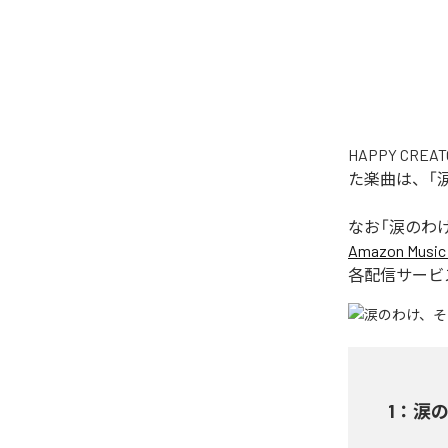
HAPPY C
た楽曲は、「
なお「
涙のわ
Amazon Music 
各配信サービ
1
：
涙