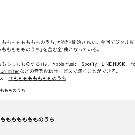
すもももももももものうち」が配信開始された。今回デジタル
もももももものうち」を含む全1曲となっている。
もももももものうち
」は、
Apple Music
、
Spotify
、
LINE MUSIC
、
Y
Unlimited
などの音楽配信サービスで聴くことができる。
ス：
すもももももももものうち
もももももももものうち