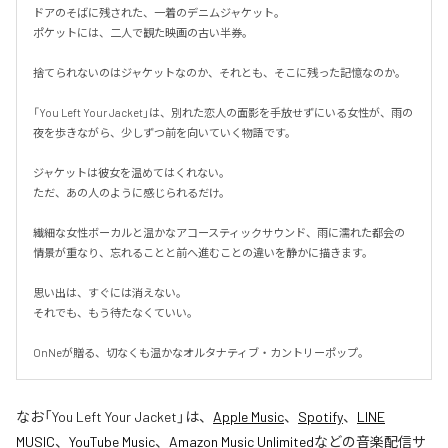
ドアのそばに残された、一着のデニムジャケット。

ポケットには、二人で観た映画の古い半券。

捨てられないのはジャケットなのか、それとも、そこに残った記憶なのか。

「You Left Your Jacket」は、別れた恋人の面影を手放せずにいる女性が、雨の
夜を歩きながら、少しずつ前を向いていく物語です。

ジャケットは彼女を温めてはくれない。

ただ、あの人のように感じられるだけ。

繊細な女性ボーカルと温かなアコースティックサウンド、雨に濡れた都会の
情景が重なり、忘れることと前へ進むことの違いを静かに描きます。

思い出は、すぐには消えない。

それでも、もう待たなくていい。

OnNeが贈る、切なくも温かなオルタナティブ・カントリーポップ。
なお「
You Left Your Jacket
」は、
Apple Music
、
Spotify
、
LINE
MUSIC
、
YouTube Music
、
Amazon Music Unlimited
などの音楽配信サ