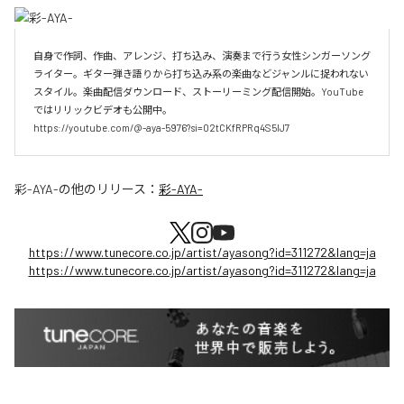
自身で作詞、作曲、アレンジ、打ち込み、演奏まで行う女性シンガーソング
ライター。ギター弾き語りから打ち込み系の楽曲などジャンルに捉われない
スタイル。楽曲配信ダウンロード、ストーリーミング配信開始。YouTube
ではリリックビデオも公開中。

https://youtube.com/@-aya-5976?si=02tCKfRPRq4S5lJ7
彩-AYA-
の他のリリース：
彩-AYA-
https://www.tunecore.co.jp/artist/ayasong?id=311272&lang=ja
https://www.tunecore.co.jp/artist/ayasong?id=311272&lang=ja