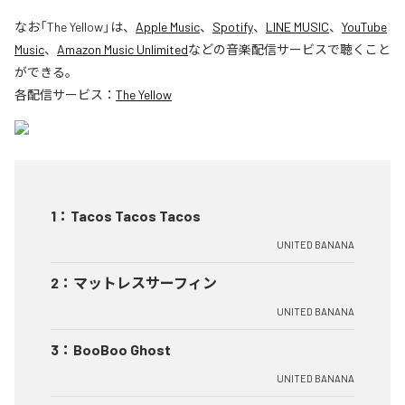
なお「
The Yellow
」は、
Apple Music
、
Spotify
、
LINE MUSIC
、
YouTube
Music
、
Amazon Music Unlimited
などの音楽配信サービスで聴くこと
ができる。
各配信サービス：
The Yellow
1
：
Tacos Tacos Tacos
UNITED BANANA
2
：
マットレスサーフィン
UNITED BANANA
3
：
BooBoo Ghost
UNITED BANANA