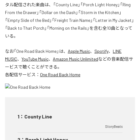
タル配信された楽曲は、「County Line」「Porch Light Honey」「Ring
From the Drawer」「Dollar on the Dash」「Storm in the Kitchen」
「Empty Side of the Bed」「Freight Train Name」「Letter in My Jacket」
「Back to That Porch」「Morning on the Rails」を含む全10曲となって
いる。
なお「
One Road Back Home
」は、
Apple Music
、
Spotify
、
LINE
MUSIC
、
YouTube Music
、
Amazon Music Unlimited
などの音楽配信サ
ービスで聴くことができる。
各配信サービス：
One Road Back Home
1
：
County Line
StoryBeats
2
：
Porch Light Honey