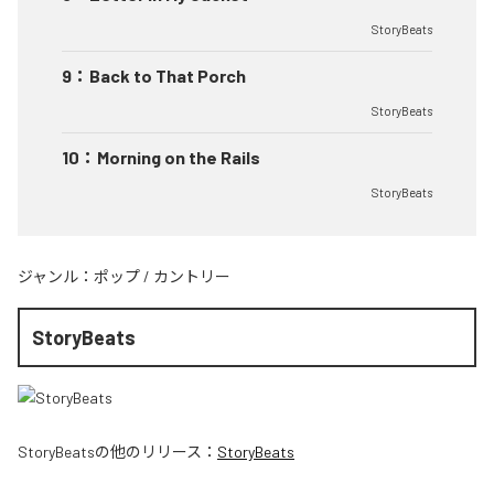
StoryBeats
9
：
Back to That Porch
StoryBeats
10
：
Morning on the Rails
StoryBeats
ジャンル：
ポップ
/
カントリー
StoryBeats
StoryBeats
の他のリリース：
StoryBeats