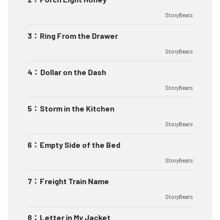
StoryBeats
3
：
Ring From the Drawer
StoryBeats
4
：
Dollar on the Dash
StoryBeats
5
：
Storm in the Kitchen
StoryBeats
6
：
Empty Side of the Bed
StoryBeats
7
：
Freight Train Name
StoryBeats
8
：
Letter in My Jacket