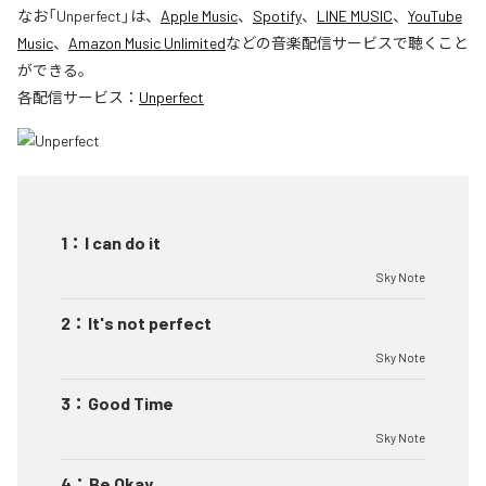
なお「
Unperfect
」は、
Apple Music
、
Spotify
、
LINE MUSIC
、
YouTube
Music
、
Amazon Music Unlimited
などの音楽配信サービスで聴くこと
ができる。
各配信サービス：
Unperfect
1
：
I can do it
Sky Note
2
：
It's not perfect
Sky Note
3
：
Good Time
Sky Note
4
：
Be Okay