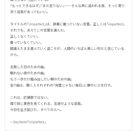
「もっとできるはず」「まだ足りない」──そんな声に追われる夜、そっと寄り
添う音楽があってもいい。

タイトルの「Unperfect」は、辞書に載っていない言葉。正しくは「Imperfect」
それでも、あえてこの言葉を選んだ。

正しくなくていい。

整っていなくていい。

間違えたまま進んでいく姿こそが、人間のいちばん美しい形だと信じている
から。

失敗した日のための曲。

眠れない夜のための曲。

もう一歩だけ踏み出したい朝のための曲。

全17曲は、聴く人それぞれの「完璧じゃない毎日」に静かに火を灯す。

これは、応援歌ではない。

隣で同じ景色を見てくれる、友達のような音楽。

今日を生き延びた、すべての人へ。

-- Sky Note「Unperfect」