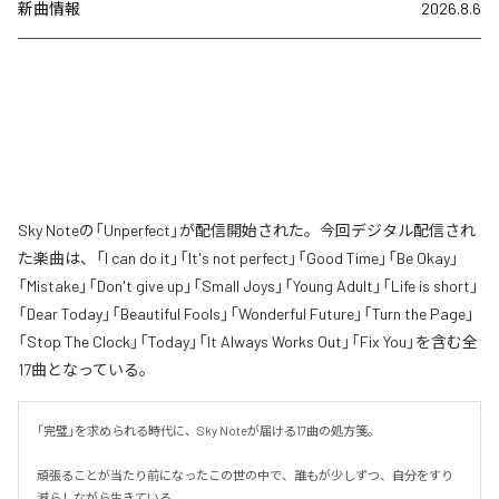
新曲情報
2026.8.6
Sky Noteの「Unperfect」が配信開始された。今回デジタル配信され
た楽曲は、「I can do it」「It's not perfect」「Good Time」「Be Okay」
「Mistake」「Don't give up」「Small Joys」「Young Adult」「Life is short」
「Dear Today」「Beautiful Fools」「Wonderful Future」「Turn the Page」
「Stop The Clock」「Today」「It Always Works Out」「Fix You」を含む全
17曲となっている。
「完璧」を求められる時代に、Sky Noteが届ける17曲の処方箋。

頑張ることが当たり前になったこの世の中で、誰もが少しずつ、自分をすり
減らしながら生きている。
