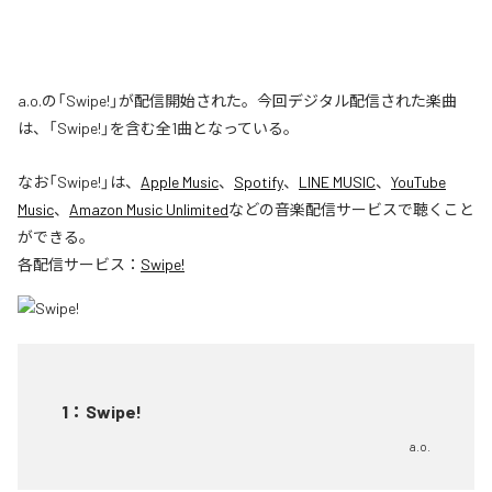
a.o.の「Swipe!」が配信開始された。今回デジタル配信された楽曲
は、「Swipe!」を含む全1曲となっている。
なお「
Swipe!
」は、
Apple Music
、
Spotify
、
LINE MUSIC
、
YouTube
Music
、
Amazon Music Unlimited
などの音楽配信サービスで聴くこと
ができる。
各配信サービス：
Swipe!
1
：
Swipe!
a.o.