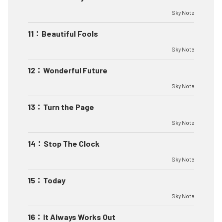
Sky Note
11
：
Beautiful Fools
Sky Note
12
：
Wonderful Future
Sky Note
13
：
Turn the Page
Sky Note
14
：
Stop The Clock
Sky Note
15
：
Today
Sky Note
16
：
It Always Works Out