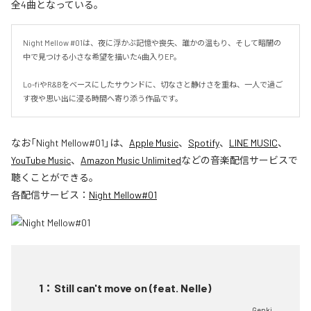
全4曲となっている。
Night Mellow #01は、夜に浮かぶ記憶や喪失、誰かの温もり、そして暗闇の
中で見つける小さな希望を描いた4曲入りEP。

Lo-fiやR&Bをベースにしたサウンドに、切なさと静けさを重ね、一人で過ご
す夜や思い出に浸る時間へ寄り添う作品です。
なお「
Night Mellow#01
」は、
Apple Music
、
Spotify
、
LINE MUSIC
、
YouTube Music
、
Amazon Music Unlimited
などの音楽配信サービスで
聴くことができる。
各配信サービス：
Night Mellow#01
1
：
Still can't move on (feat. Nelle)
Genki