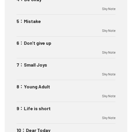
Sky Note
5
：
Mistake
Sky Note
6
：
Don't give up
Sky Note
7
：
Small Joys
Sky Note
8
：
Young Adult
Sky Note
9
：
Life is short
Sky Note
10
：
Dear Today