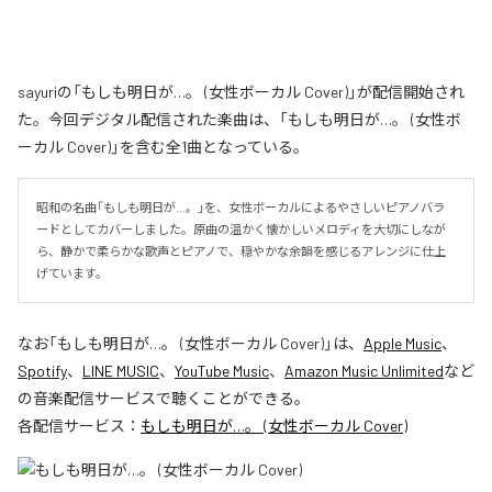
sayuriの「もしも明日が…。 (女性ボーカル Cover)」が配信開始され
た。今回デジタル配信された楽曲は、「もしも明日が…。 (女性ボ
ーカル Cover)」を含む全1曲となっている。
昭和の名曲「もしも明日が…。」を、女性ボーカルによるやさしいピアノバラ
ードとしてカバーしました。原曲の温かく懐かしいメロディを大切にしなが
ら、静かで柔らかな歌声とピアノで、穏やかな余韻を感じるアレンジに仕上
げています。
なお「
もしも明日が…。 (女性ボーカル Cover)
」は、
Apple Music
、
Spotify
、
LINE MUSIC
、
YouTube Music
、
Amazon Music Unlimited
など
の音楽配信サービスで聴くことができる。
各配信サービス：
もしも明日が…。 (女性ボーカル Cover)