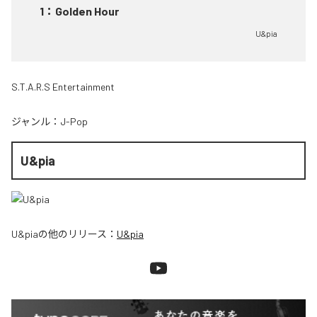
1
：
Golden Hour
U&pia
S.T.A.R.S Entertainment
ジャンル：
J-Pop
U&pia
U&pia
の他のリリース：
U&pia