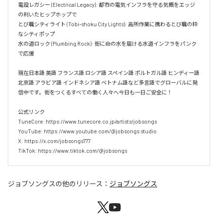
電設レガシー (Electrical Legacy): 都市の電気インフラを守る気概をエッジ
の利いたヒップホップで  

とび職シティライト (Tobi-shoku City Lights): 高所作業に携わるとび職の粋
なシティポップ  

水の道ロック (Plumbing Rock): 街に命の水を届ける水道インフラをパンク
で応援

現在日本語 英語 フランス語 ロシア語 スペイン語 ポルトガル語 ヒンディー語 
北京語 アラビア語 インドネシア語 ベトナム語など多言語でグローバルに発
信中です。街をつくるすべての働く人々へ今日も一日ご安全に！

公式リンク

TuneCore: https://www.tunecore.co.jp/artists/jobsongs

YouTube: https://www.youtube.com/@jobsongs.studio

X: https://x.com/jobsongs777

TikTok: https://www.tiktok.com/@jobsongs
ジョブソングス
の他のリリース：
ジョブソングス