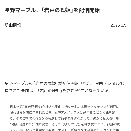
星野マーブル、「岩戸の舞姫」を配信開始
新曲情報
2026.8.9
星野マーブルの「岩戸の舞姫」が配信開始された。今回デジタル配
信された楽曲は、「岩戸の舞姫」を含む全1曲となっている。
日本神話「天岩戸伝説」を壮大な楽曲で描く一曲。太陽神アマテラスが岩戸に
隠れ世界が闇に包まれたとき、女神アメノウズメは恐れることなく舞を踊
り、その姿を笑われながらも決して品格を崩さなかった。愚かに見える行為
の裏に隠された知性と覚悟、そして「笑い」が「光」を呼び戻すという神話の教
えを、琴・尺八と壮麗な弦楽オーケストラが織りなす和洋融合サウンドで再