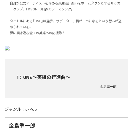
自身が公式アーティストを務める兵庫県川西市をホームタウンとするサッカ
ークラブ、FC SONHO川西のテーマソング。

タイトルにある「ONE」は選手、サポーター、街が１つになるという想いが込
められている。

夢に突き進む全ての英雄への応援歌！
1
：
ONE〜英雄の行進曲〜
金島準一郎
ジャンル：
J-Pop
金島準一郎