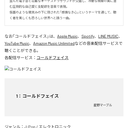
歪んだ電子音と荘厳なオーケストラサウンドが交錯し、冷徹な視線の奥に潜
む圧倒的な自己愛と支配欲を音楽で表現。

仮面のような微笑みの下に隠された「感情なき心」というテーマを通して、聴
く者を美しくも恐ろしい世界へと誘う一曲。
なお「
コールドフェイス
」は、
Apple Music
、
Spotify
、
LINE MUSIC
、
YouTube Music
、
Amazon Music Unlimited
などの音楽配信サービスで
聴くことができる。
各配信サービス：
コールドフェイス
1
：
コールドフェイス
星野マーブル
ジャンル：
J-Pop
/
エレクトロニック