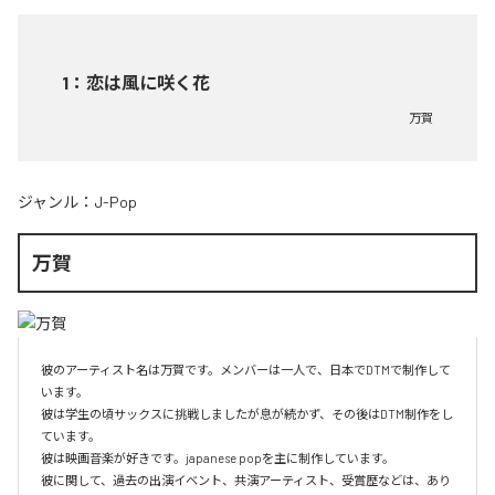
1
：
恋は風に咲く花
万賀
ジャンル：
J-Pop
万賀
彼のアーティスト名は万賀です。メンバーは一人で、日本でDTMで制作して
います。

彼は学生の頃サックスに挑戦しましたが息が続かず、その後はDTM制作をし
ています。

彼は映画音楽が好きです。japanese popを主に制作しています。

彼に関して、過去の出演イベント、共演アーティスト、受賞歴などは、あり