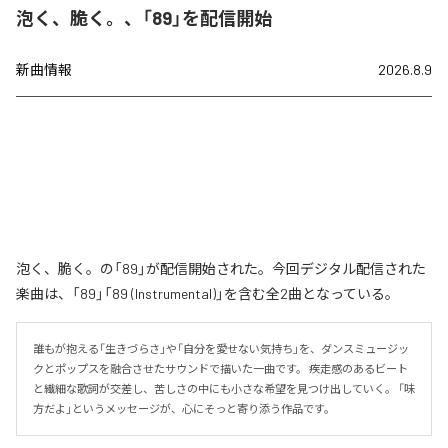
泡く、脆く。、「89」を配信開始
新曲情報
2026.8.9
泡く、脆く。の「89」が配信開始された。今回デジタル配信された
楽曲は、「89」「89 (Instrumental)」を含む全2曲となっている。
誰もが抱える「生きづらさ」や「自分を愛せない気持ち」を、ダンスミュージッ
クとポップスを融合させたサウンドで描いた一曲です。 疾走感のあるビート
と繊細な歌詞が交差し、苦しさの中にも小さな希望を見つけ出していく。 「味
方だよ」というメッセージが、心にそっと寄り添う作品です。