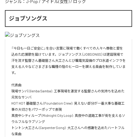
ジャンル：
J-Pop
/
アイドル(女性)
/
ロック
ジョブソングス
『今日も一日ご安全に』を合い言葉に現場で働くすべての人々へ尊敬と愛を
込めた応援歌を届けています。ジョブソングス（JOBSONGS）は建設現場で
汗を流す監督さん基礎屋さん大工さんとび職電気設備のプロ水道インフラを
支える人々などさまざまな職種の陰のヒーローを讃える楽曲を制作していま
す。

代表曲  

現場サンバ (Genba Samba): 工事現場を運営する監督さんの気持ちを込めた
元気なサンバ  

HOT HOT 基礎屋さん (Foundation Crew): 見えない部分が一番大事な基礎工
事の大切さをパワーポップで表現  

真夜中シティループ (Midnight City Loop): 真夜中の道路工事が街を支えるソ
ウルフルなラブソング  

トントン大工さん (Carpenter Song): 大工さんへの感謝を込めたハートフル
な楽曲  
