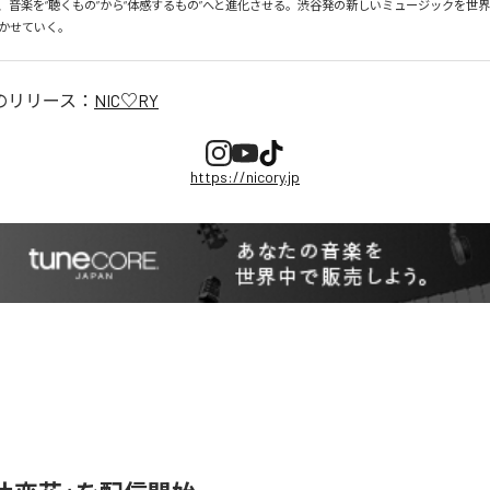
、音楽を“聴くもの”から“体感するもの”へと進化させる。渋谷発の新しいミュージックを世
かせていく。
のリリース：
NIC♡RY
https://nicory.jp