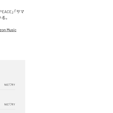
EACE」「サマ
いる。
on Music
NIC♡RY
NIC♡RY