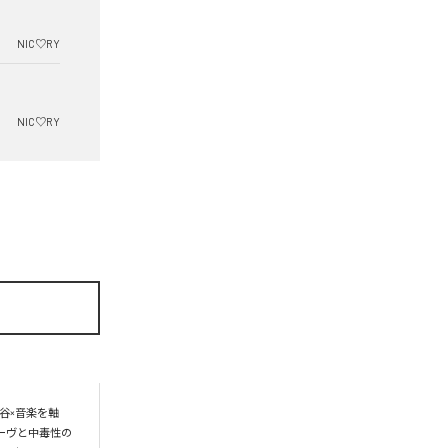
NIC♡RY
NIC♡RY
谷×音楽を軸
ーヴと中毒性の