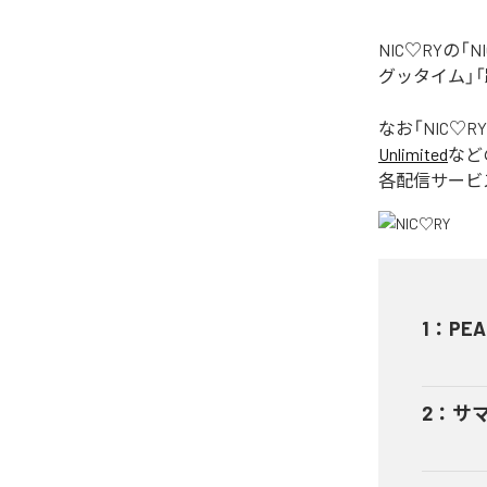
NIC♡RYの
グッタイム」「
なお「
NIC♡RY
Unlimited
など
各配信サービ
1
：
PEA
2
：
サ