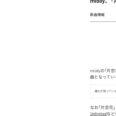
miolly
新曲情報
miollyの
曲となってい
誰もが知ってい
なお「
片恋花
Unlimited
など