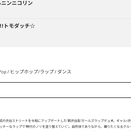
るニンニコリン
y!!トモダッチ☆
Pop
/
ヒップホップ/ラップ
/
ダンス
、平成の渋谷ストリートを令和にアップデートした“新渋谷系”ガールズラップデュオ。ギャル×渋
ッチーなラップで“時代のノリを塗り替えていく”。自然体でありながら、踊りたくなるグル