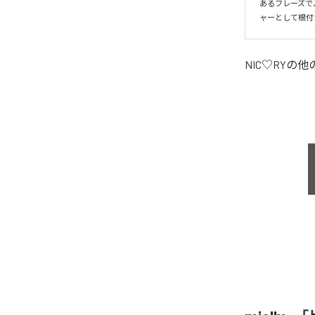
あるフレーズで
ャーとして根付
NIC♡RY
の他