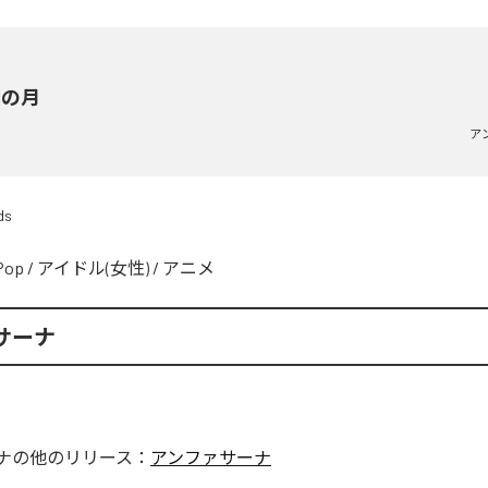
伽の月
ア
ds
Pop
/
アイドル(女性)
/
アニメ
サーナ
ナ
の他のリリース：
アンファサーナ