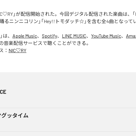
「NIC♡RY」が配信開始された。今回デジタル配信された楽曲は、「P
踊るニンニコリン」「Hey!!トモダッチ☆」を含む全4曲となって
」は、
Apple Music
、
Spotify
、
LINE MUSIC
、
YouTube Music
、
Amaz
の音楽配信サービスで聴くことができる。
ス：
NIC♡RY
CE
マグッタイム