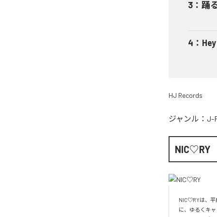
3
：
踊
4
：
He
HJ Records
ジャンル：
J-
NIC♡RY
NIC♡RYは
に、ゆるくキャ