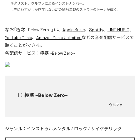
ギタリスト、ウルファによるインストナンバー。

世界にわずかしか存在しない幻の1954年製のストラトのトーンが輝く。
なお「
極寒 ~Below Zero~
」は、
Apple Music
、
Spotify
、
LINE MUSIC
、
YouTube Music
、
Amazon Music Unlimited
などの音楽配信サービスで
聴くことができる。
各配信サービス：
極寒 ~Below Zero~
1
：
極寒 ~Below Zero~
ウルファ
ジャンル：
インストゥルメンタル
/
ロック
/
サイケデリック