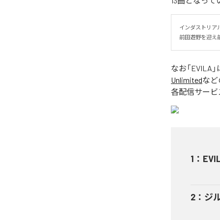
13曲となって
インダストリアルデ
前田遊野を迎え前作
なお「
EVILA
」
Unlimited
など
各配信サービ
1
：
EVI
2
：
ジ