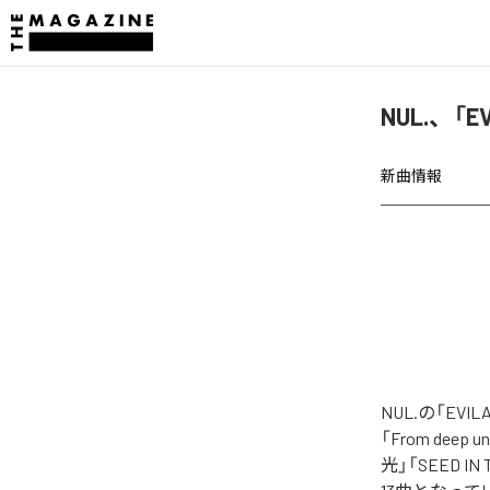
NUL.、「
新曲情報
NUL.の「E
「From deep u
光」「SEED I