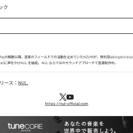
ック
airsRayの解散以降、音楽のフィールドでの活動を止めていたHIZUMIが、岸利至(abingdon boys sch
fspiral)に声をかけNUL.を結成。 NUL.ならではのサウンドアプローチで音源制作中。
リース：
NUL.
https://nul-official.com