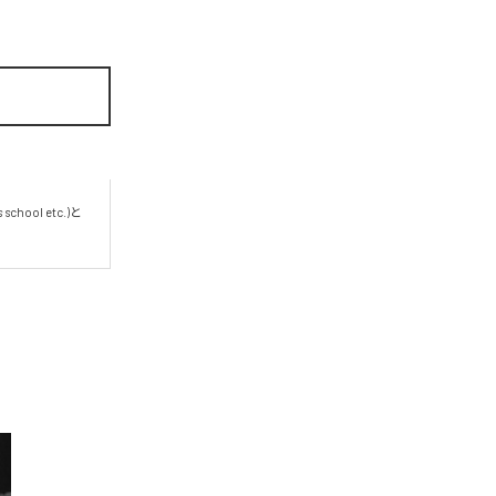
ool etc.)と