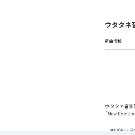
ウタタネ音
新曲情報
ウタタネ音楽院
「New Emo
誰もが楽しく遊ん