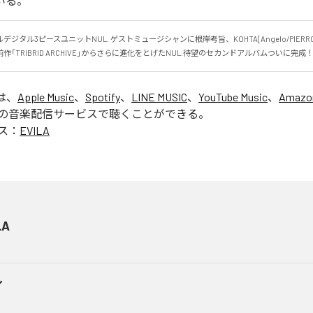
いる。
ジタル3ピースユニットNUL. ゲストミュージシャンに根岸考旨、KOHTA[Angelo/PIERR
「TRIBRID ARCHIVE」からさらに進化をとげたNUL.待望のセカンドアルバムついに完成
は、
Apple Music
、
Spotify
、
LINE MUSIC
、
YouTube Music
、
Amazon
の音楽配信サービスで聴くことができる。
ス：
EVILA
LA
ル