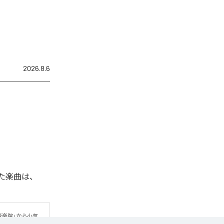
2026.8.6
れた楽曲は、
音楽院」から小気