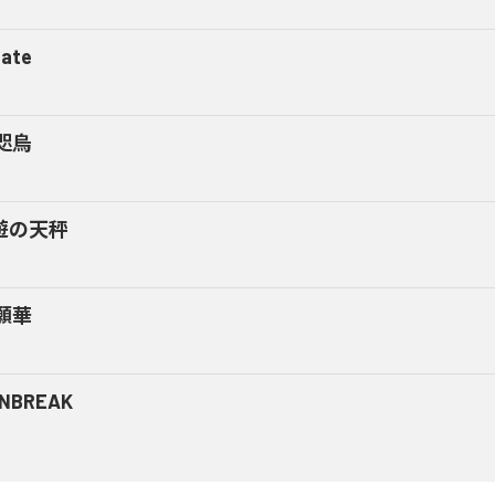
tate
咫烏
遊の天秤
願華
NBREAK