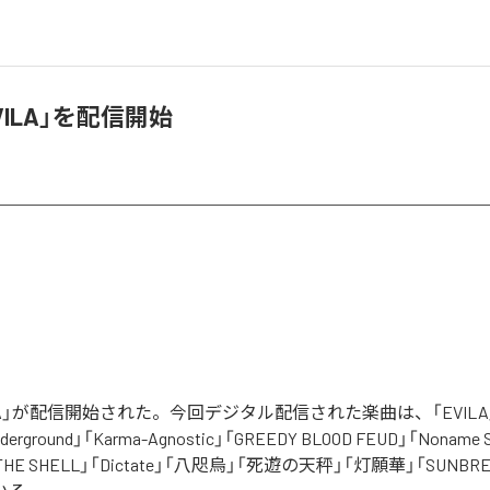
EVILA」を配信開始
VILA」が配信開始された。今回デジタル配信された楽曲は、「EVILA
nderground」「Karma-Agnostic」「GREEDY BLOOD FEUD」「Noname
N THE SHELL」「Dictate」「八咫烏」「死遊の天秤」「灯願華」「SUNB