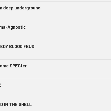
m deep underground
ma-Agnostic
EDY BLOOD FEUD
ame SPECter
光
D IN THE SHELL