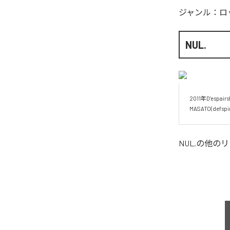
ジャンル：
ロ
NUL.
2011年D’esp
MASATO(de
NUL.
の他のリ