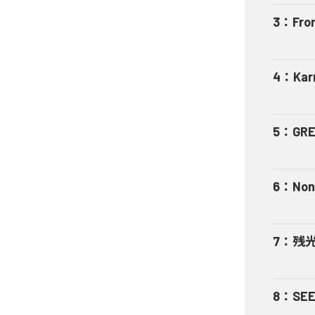
3
：
Fro
4
：
Kar
5
：
GRE
6
：
Non
7
：
残
8
：
SEE