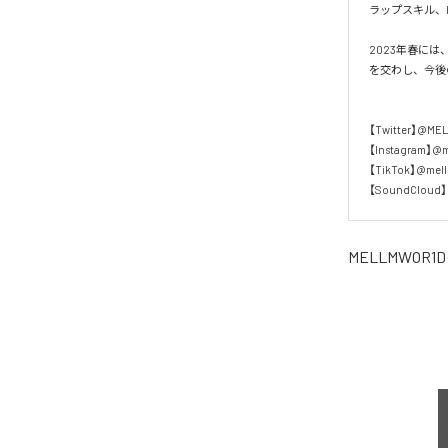
ラップスキル、H
2023年春には
を交わし、今後の
【Twitter】@ME
【Instagram】@m
【TikTok】@mell
【SoundCloud
MELLMWOR1D