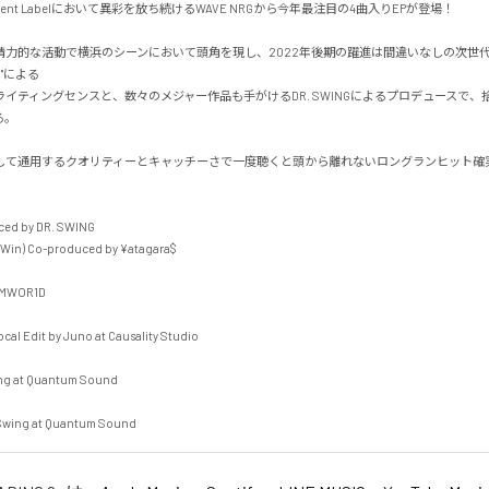
dent Labelにおいて異彩を放ち続けるWAVE NRGから今年最注目の4曲入りEPが登場！

精力的な活動で横浜のシーンにおいて頭角を現し、2022年後期の躍進は間違いなしの次世
"による

イティングセンスと、数々のメジャー作品も手がけるDR. SWINGによるプロデュースで、


して通用するクオリティーとキャッチーさで一度聴くと頭から離れないロングランヒット確
ced by DR. SWING

 Win) Co-produced by ¥atagara$

MWOR1D

al Edit by Juno at Causality Studio

ng at Quantum Sound

 Swing at Quantum Sound