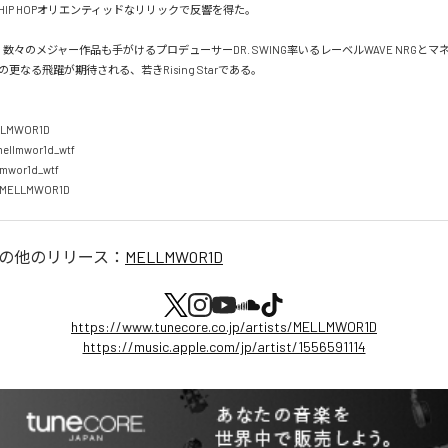
IP HOPオリエンティッドなリリックで反響を得た。

、数々のメジャー作品も手がけるプロデューサーDR. SWING率いるレーベルWAVE NRGと
更なる飛躍が期待される、若きRising Starである。

LLMWOR1D

ellmwor1d_wtf

mwor1d_wtf

】MELLMWOR1D
の他のリリース：
MELLMWOR1D
https://www.tunecore.co.jp/artists/MELLMWOR1D
https://music.apple.com/jp/artist/1556591114