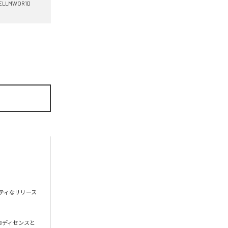
ELLMWOR1D
ティなリリース
メロディセンスと