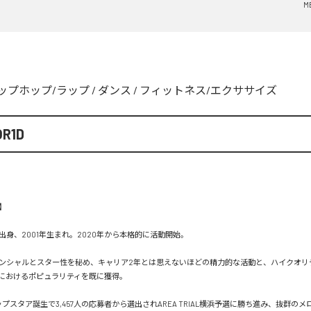
M
ップホップ/ラップ
/
ダンス
/
フィットネス/エクササイズ
R1D


身、2001年生まれ。2020年から本格的に活動開始。

ンシャルとスター性を秘め、キャリア2年とは思えないほどの精力的な活動と、ハイクオリ
におけるポピュラリティを既に獲得。

ップスタア誕生で3,457人の応募者から選出されAREA TRIAL横浜予選に勝ち進み、抜群の