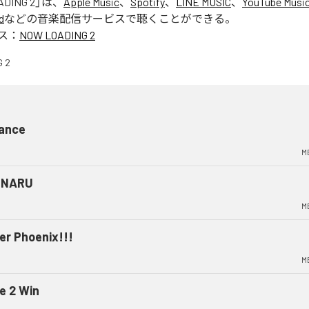
ADING 2
」は、
Apple Music
、
Spotify
、
LINE MUSIC
、
YouTube Musi
d
などの音楽配信サービスで聴くことができる。
ス：
NOW LOADING 2
ance
M
INARU
M
er Phoenix!!!
M
e 2 Win