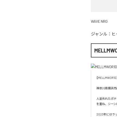
WAVE NRG
ジャンル：
ヒ
MELLMWO
【MELLMWOR1D】
神奈川県横浜市出
人並外れたポテ
を重ね、シーン
2023年にはラ