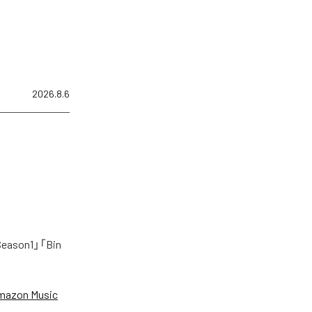
2026.8.6
on1」「Bin
mazon Music