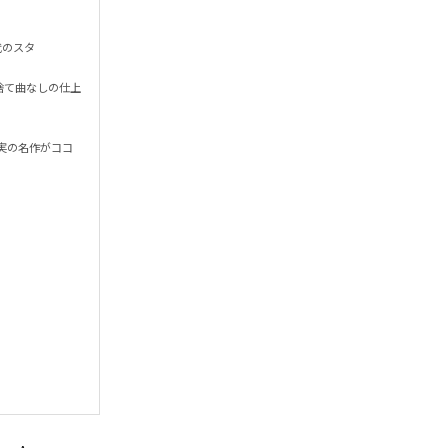
代のスタ
捨て曲なしの仕上
実の名作がココ