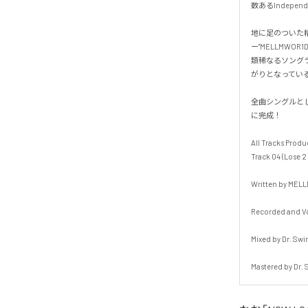
数あるIndepen
地に足のついた
ー"MELLMWOR1D
類稀なるソングラ
がりとなっている。
全曲シングルと
に完成！

All Tracks Produ
Track 04 (Lose 2
Written by MELL
Recorded and Voc
Mixed by Dr. Swi
Mastered by Dr.