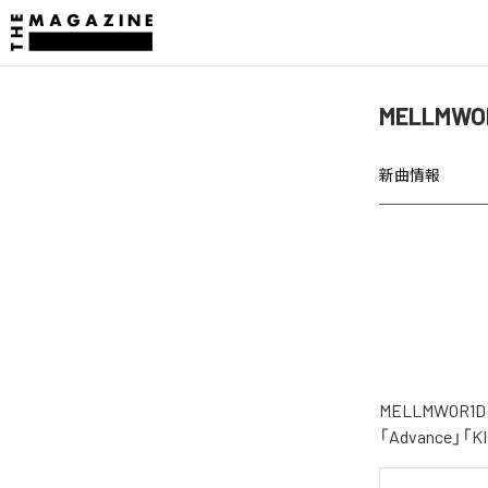
MELLMWO
新曲情報
MELLMWO
「Advance」「